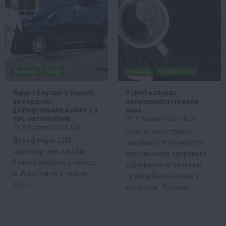
Новини
Події
Новини
Суспільство
Ящур і блутанг у Європі:
У світі набуває
на кордоні
популярності грибна
дезінфікували майже 1,3
кава
тис. автомобілів
9 Травня 2025 о 10:27
9 Травня 2025 о 12:00
Грибна кава стрімко
Дезінфекцію 1287
завойовує популярність
транспортних засобів
прихильників здорового
було проведено у період
харчування як замінник
із 25 квітня по 1 травня
традиційного напою з
2025…
кофеїном. Головна…