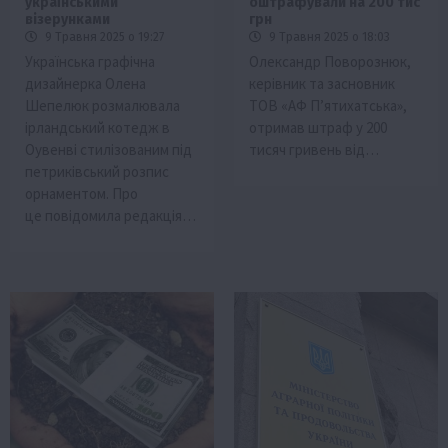
українськими
оштрафували на 200 тис
візерунками
грн
9 Травня 2025 о 19:27
9 Травня 2025 о 18:03
Українська графічна
Олександр Поворознюк,
дизайнерка Олена
керівник та засновник
Шепелюк розмалювала
ТОВ «АФ П’ятихатська»,
ірландський котедж в
отримав штраф у 200
Оувенві стилізованим під
тисяч гривень від…
петриківський розпис
орнаментом. Про
це повідомила редакція…