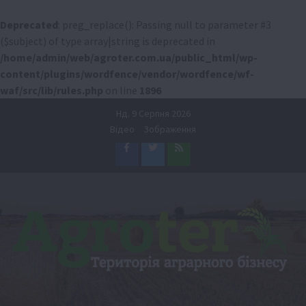
Deprecated
: preg_replace(): Passing null to parameter #3
($subject) of type array|string is deprecated in
/home/admin/web/agroter.com.ua/public_html/wp-
content/plugins/wordfence/vendor/wordfence/wf-
waf/src/lib/rules.php
on line
1896
Перейти
Нд. 9 Серпня 2026
до
Відео
Зображення
вмісту
Facebook
Twitter
Feed