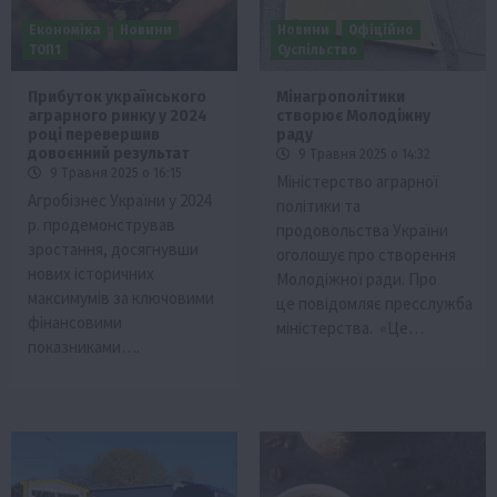
Економіка
Новини
Новини
Офіційно
ТОП1
Суспільство
Прибуток українського
Мінагрополітики
аграрного ринку у 2024
створює Молодіжну
році перевершив
раду
довоєнний результат
9 Травня 2025 о 14:32
9 Травня 2025 о 16:15
Міністерство аграрної
Агробізнес України у 2024
політики та
р. продемонстрував
продовольства України
зростання, досягнувши
оголошує про створення
нових історичних
Молодіжної ради. Про
максимумів за ключовими
це повідомляє пресслужба
фінансовими
міністерства. «Це…
показниками….