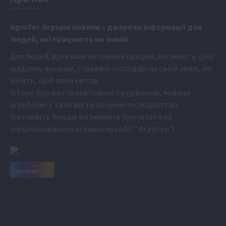
Аgr
oTer. Аграрні новини
– джерело інформації для
людей, які працюють на землі!
Для людей, руки яких натомлені працею, які знають ціну
щедрому врожаю, справжні господарі на своїй землі, які
хочуть, щоб вона квітла.
Історії про життя невтомних трудівників, новини
агробізнесу та як вести розумне господарство.
Усе і навіть більше ви зможете прочитати на
спеціалізованому аграрному сайті
“Агротер”
!