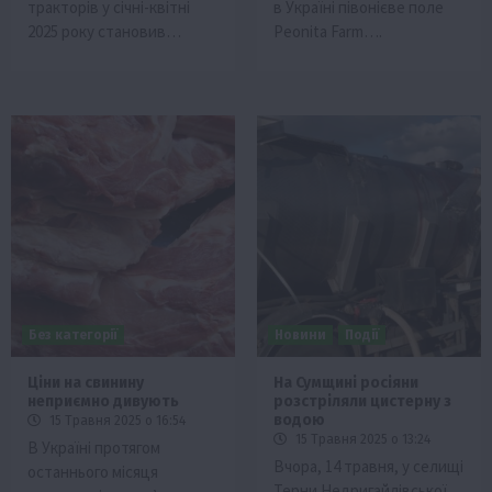
тракторів у січні-квітні
в Україні півонієве поле
2025 року становив…
Peonita Farm….
Без категорії
Новини
Події
Ціни на свинину
На Сумщині росіяни
неприємно дивують
розстріляли цистерну з
водою
15 Травня 2025 о 16:54
15 Травня 2025 о 13:24
В Україні протягом
Вчора, 14 травня, у селищі
останнього місяця
Терни Недригайлівської