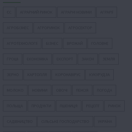
ЄС
АГРАРНИЙ РИНОК
АГРАРНІ НОВИНИ
АГРАРІЇ
АГРОБІЗНЕС
АГРОРИНОК
АГРОСЕКТОР
АГРОТЕХНОЛОГІЇ
БІЗНЕС
ВРОЖАЙ
ГОЛОВНЕ
ГРОШІ
ЕКОНОМІКА
ЕКСПОРТ
ЗАКОН
ЗЕМЛЯ
ЗЕРНО
КАРТОПЛЯ
КОРОНАВІРУС
КУКУРУДЗА
МОЛОКО
НОВИНИ
ОВОЧІ
ПЕНСІЯ
ПОГОДА
ПОЛЬЩА
ПРОДУКТИ
ПШЕНИЦЯ
РЕЦЕПТ
РИНОК
САДІВНИЦТВО
СІЛЬСЬКЕ ГОСПОДАРСТВО
УКРАЇНА