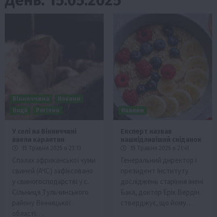
Вінниччина
Новини
Події
Регіони
Новини
У селі на Вінниччині
Експерт назвав
ввели карантин
нашкідливіший сніданок
15 Травня 2025 о 23:13
15 Травня 2025 о 21:41
Спалах африканської чуми
Генеральний директор і
свиней (АЧС) зафіксовано
президент Інституту
у свиногосподарстві у с.
досліджень старіння імені
Сільниця Тульчинського
Бака, доктор Ерік Вердін
району Вінницької
стверджує, що йому…
області….