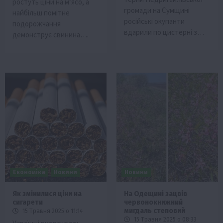
ростуть ціни на м’ясо, а
громади на Сумщині
найбільш помітне
російські окупанти
подорожчання
вдарили по цистерні з…
демонструє свинина….
Економіка
Новини
Новини
Як змінилися ціни на
На Одещині зацвів
сигарети
червонокнижний
мигдаль степовий
15 Травня 2025 о 11:14
15 Травня 2025 о 08:33