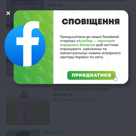
AgXeed
7 Серпня 2026 о 14:28
Рослиництво
Ріпак: урожайність у “ТАС Агро”
вражає
7 Серпня 2026 о 13:58
Фермерство
Льон: від поля до готового
продукту
7 Серпня 2026 о 13:28
Фермерство