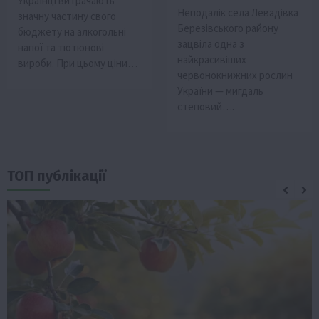
Українці витрачають
Неподалік села Левадівка
значну частину свого
Березівського району
бюджету на алкогольні
зацвіла одна з
напої та тютюнові
найкрасивіших
вироби. При цьому ціни…
червонокнижних рослин
України — мигдаль
степовий….
ТОП публікації