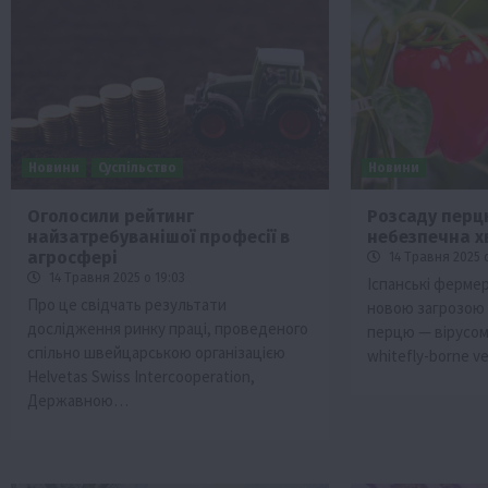
Новини
Суспільство
Новини
Оголосили рейтинг
Розсаду перцю
найзатребуванішої професії в
небезпечна х
Бізнес
Галузі АПК
Економіка
Новини
Под
агросфері
14 Травня 2025 о
Рослиництво
Суспільство
ТОП1
Фермерст
14 Травня 2025 о 19:03
Іспанські ферме
Про це свідчать результати
новою загрозою
Кредити для аграріїв під заставу вро
дослідження ринку праці, проведеного
перцю — вірусо
новою програмою від Уряду
спільно швейцарською організацією
whitefly-borne v
1 Серпня 2026 о 11:58
Helvetas Swiss Intercooperation,
Державною…