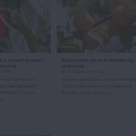
Новини
 в Іспанії вражає
Фруктовий сезон в Україні під
вороба
загрозою
ії
Бізнес
Новини
Офіційно
Події
Суспільство
 14:09
14 Травня 2025 о 13:10
во
ТОП1
Фермерство
ри зіштовхнулися з
Травневі заморозки, а також холодна
 для вирощування
погода в квітні вплинули на врожай
жаю за
Оренда садової ділянки: як усе оформити
м PeWBVYV (Pepper
фруктів. Це призведе до…
легально та без проблем
ein…
5 Серпня 2026 о 20:14