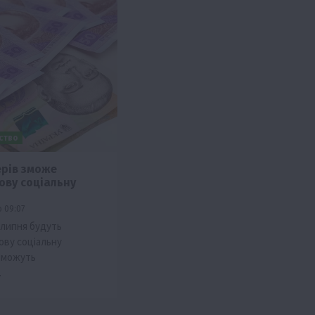
ьство
ерів зможе
ову соціальну
о 09:07
1 липня будуть
ову соціальну
у можуть
…