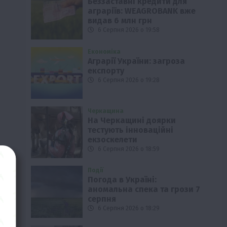
Беззаставні кредити для
аграріїв: WEAGROBANK вже
видав 6 млн грн
6 Серпня 2026 о 19:58
Економіка
Аграрії України: загроза
експорту
6 Серпня 2026 о 19:28
Черкащина
На Черкащині доярки
тестують інноваційні
екзоскелети
6 Серпня 2026 о 18:59
Події
Погода в Україні:
аномальна спека та грози 7
серпня
6 Серпня 2026 о 18:29