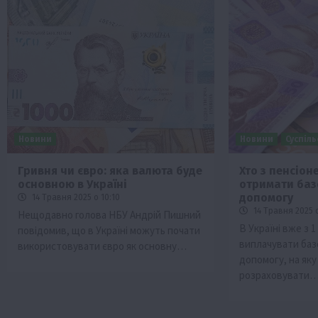
Новини
Новини
Суспіл
Гривня чи євро: яка валюта буде
Хто з пенсіон
основною в Україні
отримати баз
допомогу
14 Травня 2025 о 10:10
14 Травня 2025 
Нещодавно голова НБУ Андрій Пишний
В Україні вже з 
повідомив, що в Україні можуть почати
виплачувати баз
використовувати євро як основну…
допомогу, на як
розраховувати