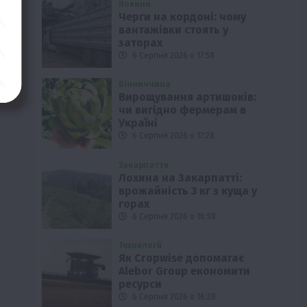
Новини
Черги на кордоні: чому
вантажівки стоять у
заторах
6 Серпня 2026 о 17:58
Вінниччина
Вирощування артишоків:
чи вигідно фермерам в
Україні
6 Серпня 2026 о 17:28
Закарпаття
Лохина на Закарпатті:
врожайність 3 кг з куща у
горах
6 Серпня 2026 о 16:58
Технології
Як Cropwise допомагає
Alebor Group економити
ресурси
6 Серпня 2026 о 16:28