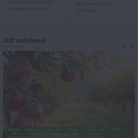
отримувачів житлової
аналітики проeкту
субсидії не повинні…
EastFruit….
ТОП публікації
Бізнес
Новини
Офіційно
Події
Суспільство
ТОП1
Фермерство