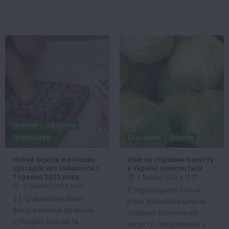
Новини
Офіційно
Суспільство
Економіка
Новини
Новий період житлових
Ціни на торішню капусту
субсидій: що змінилося з
в Україні знижуються
1 травня 2025 року
3 Травня 2025 о 13:13
3 Травня 2025 о 14:14
В Україні цього тижня
З 1 травня Пенсійний
різко знизилися ціни на
фонд визначає право на
торішню білокачанну
субсидію. Більшість
капусту, повідомляють