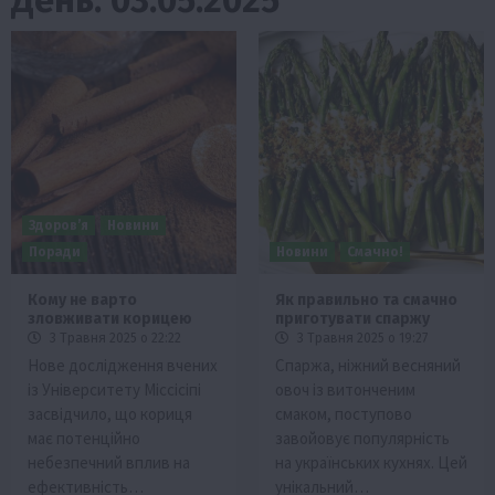
Здоров’я
Новини
Поради
Новини
Смачно!
Кому не варто
Як правильно та смачно
зловживати корицею
приготувати спаржу
3 Травня 2025 о 22:22
3 Травня 2025 о 19:27
Нове дослідження вчених
Спаржа, ніжний весняний
із Університету Міссісіпі
овоч із витонченим
засвідчило, що кoриця
смаком, поступово
має потенційно
завойовує популярність
небезпечний вплив на
на українських кухнях. Цей
ефективність…
унікальний…