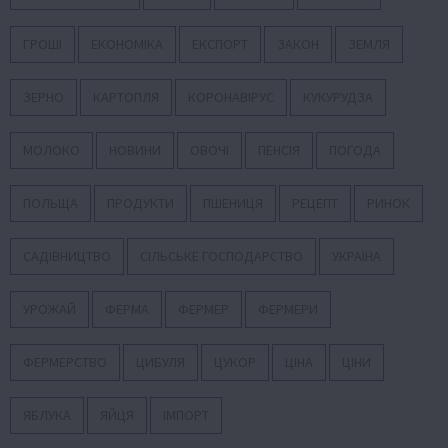
ГРОШІ
ЕКОНОМІКА
ЕКСПОРТ
ЗАКОН
ЗЕМЛЯ
ЗЕРНО
КАРТОПЛЯ
КОРОНАВІРУС
КУКУРУДЗА
МОЛОКО
НОВИНИ
ОВОЧІ
ПЕНСІЯ
ПОГОДА
ПОЛЬЩА
ПРОДУКТИ
ПШЕНИЦЯ
РЕЦЕПТ
РИНОК
САДІВНИЦТВО
СІЛЬСЬКЕ ГОСПОДАРСТВО
УКРАЇНА
УРОЖАЙ
ФЕРМА
ФЕРМЕР
ФЕРМЕРИ
ФЕРМЕРСТВО
ЦИБУЛЯ
ЦУКОР
ЦІНА
ЦІНИ
ЯБЛУКА
ЯЙЦЯ
ІМПОРТ