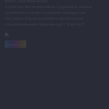
хочуть, щоб вона квітла.
Історії про життя невтомних трудівників, новини
агробізнесу та як вести розумне господарство.
Усе і навіть більше ви зможете прочитати на
спеціалізованому аграрному сайті
“Агротер”
!