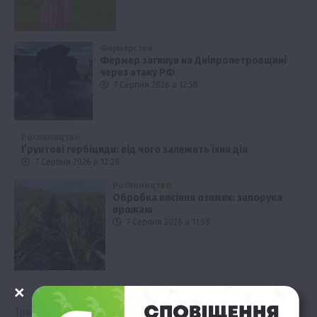
Фермерство
Фермер загинув на Дніпропетровщині
через атаку РФ
7 Серпня 2026 о 12:58
Рослиництво
Ґрунтові гербіциди: від чого залежить їхня дія
7 Серпня 2026 о 12:28
Рослиництво
Обробка насіння озимих: запорука
врожаю
7 Серпня 2026 о 11:58
Травень 2025