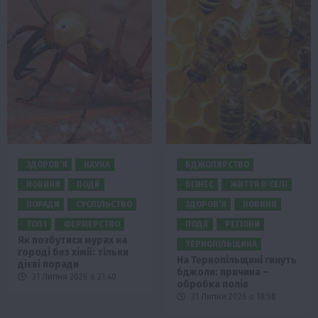
ЗДОРОВ’Я
НАУКА
БДЖОЛЯРСТВО
НОВИНИ
ПОДІЇ
БІЗНЕС
ЖИТТЯ В СЕЛІ
ПОРАДИ
СУСПІЛЬСТВО
ЗДОРОВ’Я
НОВИНИ
ТОП1
ФЕРМЕРСТВО
ПОДІЇ
РЕГІОНИ
Як позбутися мурах на
ТЕРНОПІЛЬЩИНА
городі без хімії: тільки
На Тернопільщині гинуть
дієві поради
бджоли: причина –
31 Липня 2026 о 21:40
обробка полів
31 Липня 2026 о 18:58