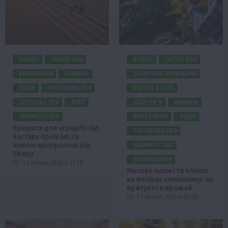
БІЗНЕС
ГАЛУЗІ АПК
БІЗНЕС
ГАЛУЗІ АПК
ЕКОНОМІКА
НОВИНИ
ДНІПРОПЕТРОВЩИНА
ПОДІЇ
РОСЛИНИЦТВО
ЖИТТЯ В СЕЛІ
СУСПІЛЬСТВО
ТОП1
ЗДОРОВ’Я
НОВИНИ
ФЕРМЕРСТВО
ПЕРЕРОБКА
ПОДІЇ
Кредити для аграріїв під
РОСЛИНИЦТВО
заставу врожаю за
новою програмою від
ФЕРМЕРСТВО
Уряду
ХАРКІВЩИНА
1 Серпня 2026 о 11:58
Масове нашестя клопів
на посівах соняшнику: як
врятувати врожай
1 Серпня 2026 о 07:58