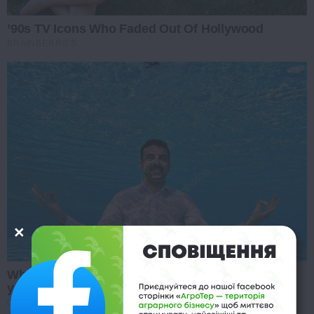
’90s TV Icons Who Faded Out Of Hollywood
BRAINBERRIES
Why this ordinary drink is the secret to feeling
your best every day
CTA LOVE