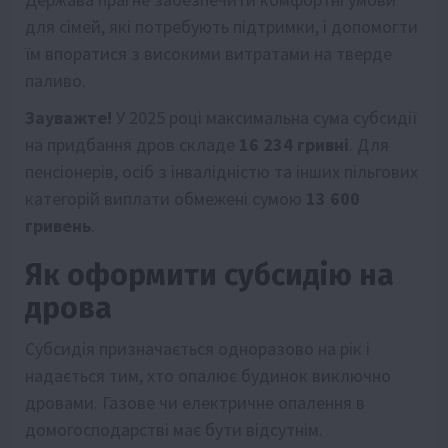
для сімей, які потребують підтримки, і допомогти
їм впоратися з високими витратами на тверде
паливо.
Зауважте!
У 2025 році максимальна сума субсидії
на придбання дров складе
16 234 гривні
. Для
пенсіонерів, осіб з інвалідністю та інших пільгових
категорій виплати обмежені сумою
13 600
гривень
.
Як оформити субсидію на
дрова
Субсидія призначається одноразово на рік і
надається тим, хто опалює будинок виключно
дровами. Газове чи електричне опалення в
домогосподарстві має бути відсутнім.