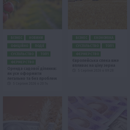
БІЗНЕС
НОВИНИ
БІЗНЕС
ЕКОНОМІКА
ОФІЦІЙНО
ПОДІЇ
СУСПІЛЬСТВО
ТОП1
СУСПІЛЬСТВО
ТОП1
ФЕРМЕРСТВО
Європейська спека вже
ФЕРМЕРСТВО
впливає на ціну зерна
Оренда садової ділянки:
5 Серпня 2026 о 09:28
як усе оформити
легально та без проблем
5 Серпня 2026 о 20:14