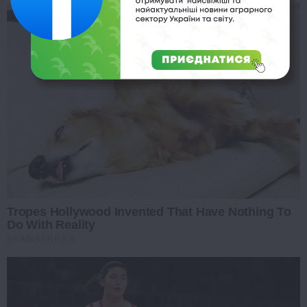
Tropes Hollywood Invented That Have Nothing To
Do With Reality
BRAINBERRIES