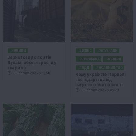
НОВИНИ
БІЗНЕС
ГАЛУЗІ АПК
Зерновози до портів
ЕКОНОМІКА
НОВИНИ
Дунаю: обсяги зросли у
сім разів
ПОДІЇ
РОСЛИНИЦТВО
3 Серпня 2026 о 13:58
Чому українські зернові
господарства під
загрозою збитковості
3 Серпня 2026 о 09:28