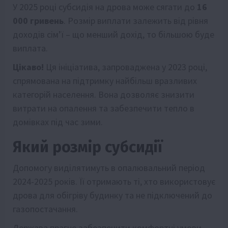
У 2025 році субсидія на дрова може сягати до
16
000 гривень
. Розмір виплати залежить від рівня
доходів сім’ї – що менший дохід, то більшою буде
виплата.
Цікаво!
Ця ініціатива, запроваджена у 2023 році,
спрямована на підтримку найбільш вразливих
категорій населення. Вона дозволяє знизити
витрати на опалення та забезпечити тепло в
домівках під час зими.
Який розмір субсидії
Допомогу виділятимуть в опалювальний період
2024-2025 років. Її отримають ті, хто використовує
дрова для обігріву будинку та не підключений до
газопостачання.
Держава прагне забезпечити комфортні умови