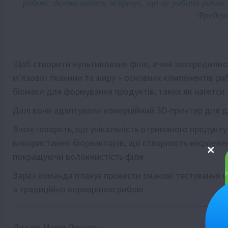
рибою; дехто навіть жартує, що це рибний ринок”,
Фредері
Щоб створити культивоване філе, вчені зосередилис
м’язової тканини та жиру – основних компонентів ри
біомаси для формування продуктів, таких як нагетси 
Далі вони адаптували комерційний 3D-принтер для д
Вчені говорять, що унікальність отриманого продукту 
використанню біореакторів, що створюють мікроелект
покращуючи волокнистість філе.
Зараз команда планує провести смакові тестування 
з традиційно вирощеною рибою.
Додав:
Марія Просто