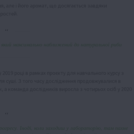
я, але і його аромат, що досягається завдяки
ростей.
, який максимально наближений до натуральної риби
2019 році в рамках проєкту для навчального курсу з
я суші. З того часу дослідження продовжувалися в
ук, а команда дослідників виросла з чотирьох осіб у 2020
рогресу. Іноді, коли заходиш у лабораторію, там пахне