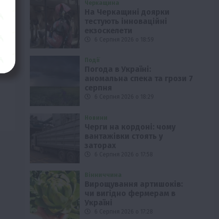
Черкащина
На Черкащині доярки
тестують інноваційні
екзоскелети
6 Серпня 2026 о 18:59
Події
Погода в Україні:
аномальна спека та грози 7
серпня
6 Серпня 2026 о 18:29
Новини
Черги на кордоні: чому
вантажівки стоять у
заторах
6 Серпня 2026 о 17:58
Вінниччина
Вирощування артишоків:
чи вигідно фермерам в
Україні
6 Серпня 2026 о 17:28