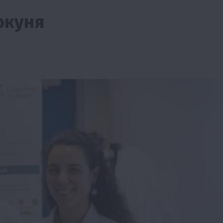
окуня
ії
Бізнес
Новини
Офіційно
Події
Суспільство
во
ТОП1
Фермерство
жаю за
Оренда садової ділянки: як усе оформити
легально та без проблем
5 Серпня 2026 о 20:14