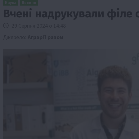
Наука
Новини
Вчені надрукували філе 
29 Серпня 2024 о 14:48
Джерело:
Аграрії разом
Бізнес
Галузі АПК
Економіка
Новини
Под
Рослиництво
Суспільство
ТОП1
Фермерст
Кредити для аграріїв під заставу вро
новою програмою від Уряду
1 Серпня 2026 о 11:58