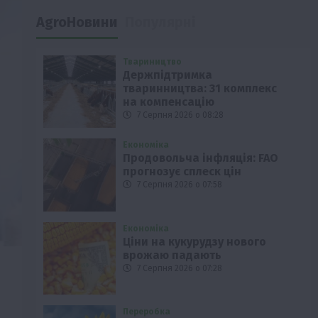
AgroНовини
Популярні
Твариництво
Держпідтримка
тваринництва: 31 комплекс
на компенсацію
7 Серпня 2026 о 08:28
Економіка
Продовольча інфляція: FAO
прогнозує сплеск цін
7 Серпня 2026 о 07:58
Економіка
Ціни на кукурудзу нового
врожаю падають
7 Серпня 2026 о 07:28
Переробка