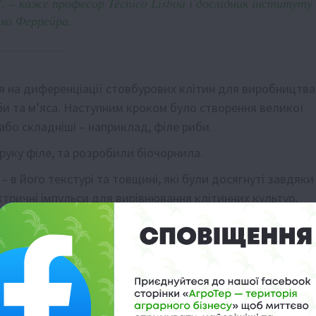
 – каже професор Técnico Lisboa і дослідник інституту
ко Феррейра.
я на диференціації стовбурових клітин для виробництва
би та м’яса. Наступним кроком було створення великої
або складніші – наприклад, філе риби.
руку філе, та розробили біочорнила.
– в його текстурі та товщині, які були досягнуті завдяки
ричні імпульси для вирівнювання клітинних культур,
культивованого окуня, щоб порівняти отримані прототип