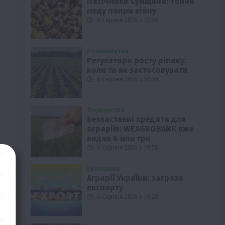
Пасічники Сумщини: тонни
меду попри війну
6 Серпня 2026 о 20:58
Рослиництво
Регулятори росту ріпаку:
коли та як застосовувати
6 Серпня 2026 о 20:28
Фермерство
Беззаставні кредити для
аграріїв: WEAGROBANK вже
видав 6 млн грн
6 Серпня 2026 о 19:58
Економіка
и
Аграрії України: загроза
експорту
6 Серпня 2026 о 19:28