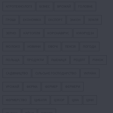
АГРОТЕХНОЛОГІЇ
БІЗНЕС
ВРОЖАЙ
ГОЛОВНЕ
ГРОШІ
ЕКОНОМІКА
ЕКСПОРТ
ЗАКОН
ЗЕМЛЯ
ЗЕРНО
КАРТОПЛЯ
КОРОНАВІРУС
КУКУРУДЗА
МОЛОКО
НОВИНИ
ОВОЧІ
ПЕНСІЯ
ПОГОДА
ПОЛЬЩА
ПРОДУКТИ
ПШЕНИЦЯ
РЕЦЕПТ
РИНОК
САДІВНИЦТВО
СІЛЬСЬКЕ ГОСПОДАРСТВО
УКРАЇНА
УРОЖАЙ
ФЕРМА
ФЕРМЕР
ФЕРМЕРИ
ФЕРМЕРСТВО
ЦИБУЛЯ
ЦУКОР
ЦІНА
ЦІНИ