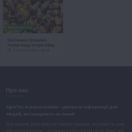
Бджолярство
Пасічники Сумщини:
тонни меду попри війну
6 Серпня 2026 о 20:58
Про нас
Аgr
oTer. Аграрні новини
– джерело інформації для
людей, які працюють на землі!
Для людей, руки яких натомлені працею, які знають ціну
щедрому врожаю, справжні господарі на своїй землі, які