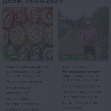
Новини
Люди
Новини
Закуска з різноколірного
Іван Василюк з
болгарського перцю
Франківщини вирощує
королівську квасолю
14 Серпня 2024 о 19:57
14 Серпня 2024 о 19:08
Якщо хочеш створити
Іван Василюк за фахом —
яскраву закуску,
кінотехнік, працював на
використовуй
столичних кіностудіях.
різноколірний
Однак любов до землі
болгарський перець. Її
переважила….
готувати дуже просто.