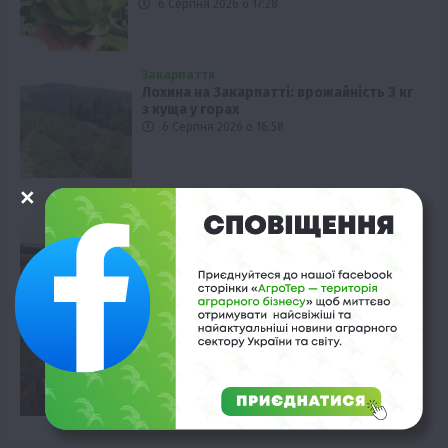
6 Серпня 2026 о 17:28
Закарпаття
Лохина на Закарпатті: врожайність 3 кг
з куща у горах
6 Серпня 2026 о 16:58
Технології
Як Cropwise допомагає Alebor Group
економити ресурси
6 Серпня 2026 о 16:28
Рослиництво
Врожай цукрових буряків у Німеччині:
антирекорд з 1990 року
6 Серпня 2026 о 15:58