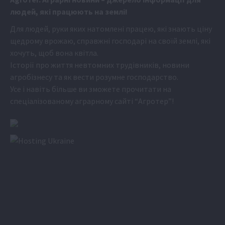
людей, які працюють на землі!
Для людей, руки яких натомлені працею, які знають ціну
щедрому врожаю, справжні господарі на своїй землі, які
хочуть, щоб вона квітла.
Історії про життя невтомних трудівників, новини
агробізнесу та як вести розумне господарство.
Усе і навіть більше ви зможете прочитати на
спеціалізованому аграрному сайті
“Агротер”
!