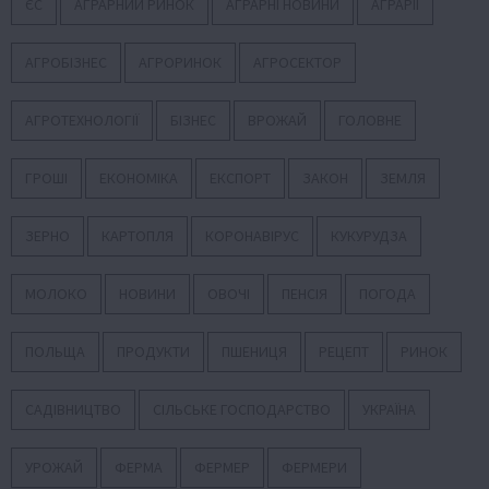
ЄС
АГРАРНИЙ РИНОК
АГРАРНІ НОВИНИ
АГРАРІЇ
АГРОБІЗНЕС
АГРОРИНОК
АГРОСЕКТОР
АГРОТЕХНОЛОГІЇ
БІЗНЕС
ВРОЖАЙ
ГОЛОВНЕ
ГРОШІ
ЕКОНОМІКА
ЕКСПОРТ
ЗАКОН
ЗЕМЛЯ
ЗЕРНО
КАРТОПЛЯ
КОРОНАВІРУС
КУКУРУДЗА
МОЛОКО
НОВИНИ
ОВОЧІ
ПЕНСІЯ
ПОГОДА
ПОЛЬЩА
ПРОДУКТИ
ПШЕНИЦЯ
РЕЦЕПТ
РИНОК
САДІВНИЦТВО
СІЛЬСЬКЕ ГОСПОДАРСТВО
УКРАЇНА
УРОЖАЙ
ФЕРМА
ФЕРМЕР
ФЕРМЕРИ