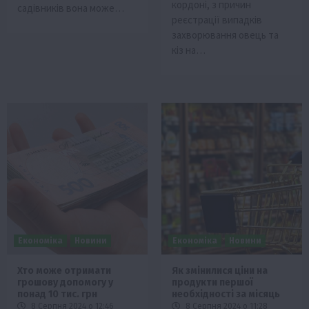
кордоні, з причин
садівників вона може…
реєстрації випадків
захворювання овець та
кіз на…
Економіка
Новини
Економіка
Новини
Хто може отримати
Як змінилися ціни на
грошову допомогу у
продукти першої
понад 10 тис. грн
необхідності за місяць
8 Серпня 2024 о 12:46
8 Серпня 2024 о 11:28