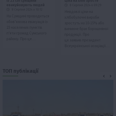
Із 23 сіл Сумщини
Ціна на хліб зросте
евакуйовують людей
8 Серпня 2024 о 09:29
8 Серпня 2024 о 10:12
Невдовзі ціни на
На Сумщині проводиться
хлібобулочні вироби
обов’язкова евакуація із
зростуть на 10-15% або
23 населених пунктів
виникне брак борошняної
п’яти громад Сумського
продукції. Про
району. Про це…
це заявив президент
Всеукраїнської асоціації…
ТОП публікації