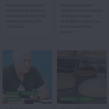
Міжнародна організація
Українські споживачі
надає грошову допомогу
уважно стежать за цінами
українцям у розмірі 10 800
на продукти першої
гривень на особу. Для
необхідності, адже будь-
отримання…
яке коливання може
помітно…
Новини
Регіони
Сумщина
Економіка
Новини