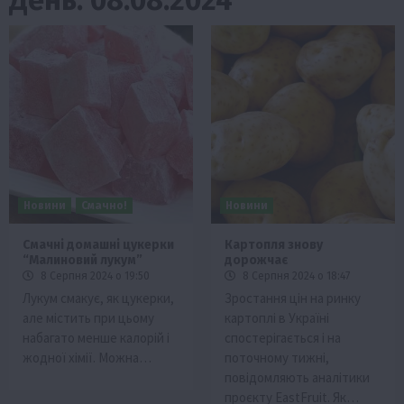
Новини
Смачно!
Новини
Смачні домашні цукерки
Картопля знову
“Малиновий лукум”
дорожчає
8 Серпня 2024 о 19:50
8 Серпня 2024 о 18:47
Лукум смакує, як цукерки,
Зростання цін на ринку
але містить при цьому
картоплі в Україні
набагато менше калорій і
спостерігається і на
жодної хімії. Можна…
поточному тижні,
повідомляють аналітики
проєкту EastFruit. Як…