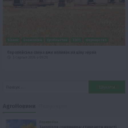
Бізнес
Економіка
Суспільство
ТОП1
Фермерство
Європейська спека вже впливає на ціну зерна
5 Серпня 2026 о 09:28
Пошук:
AgroНовини
Популярні
Переробка
Закупівля соняшника: стандарти якості