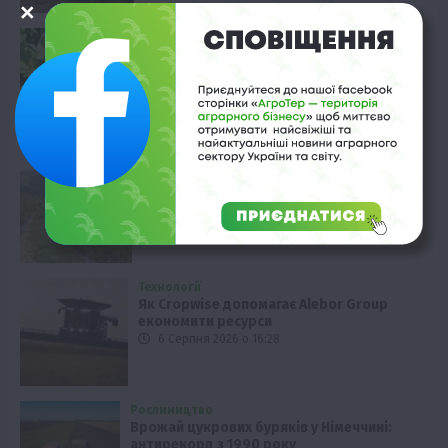
Вінниччина
Вирощування артишоків: чи вигідно
фермерам в Україні
6 Серпня 2026 о 17:28
Закарпаття
Лохина на Закарпатті: врожайність 3 кг
з куща у горах
6 Серпня 2026 о 16:58
Технології
Як Cropwise допомагає Alebor Group
економити ресурси
6 Серпня 2026 о 16:28
Рослиництво
Врожай цукрових буряків у Німеччині:
антирекорд з 1990 року