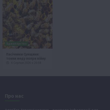
Бджолярство
Пасічники Сумщини:
тонни меду попри війну
6 Серпня 2026 о 20:58
Про нас
Аgr
oTer. Аграрні новини
– джерело інформації для