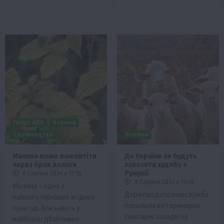
Галузі АПК
Новини
Садівництво
Новини
Малина може пожовтіти
До України не будуть
через брак вологи
завозити худобу з
Румунії
8 Серпня 2024 о 17:16
8 Серпня 2024 о 14:45
Малина – одна з
Держпродспоживслужба
найпопулярніших ягідних
посилила ветеринарно-
культур. Але навіть у
санітарні заходи на
найбільш дбайливих