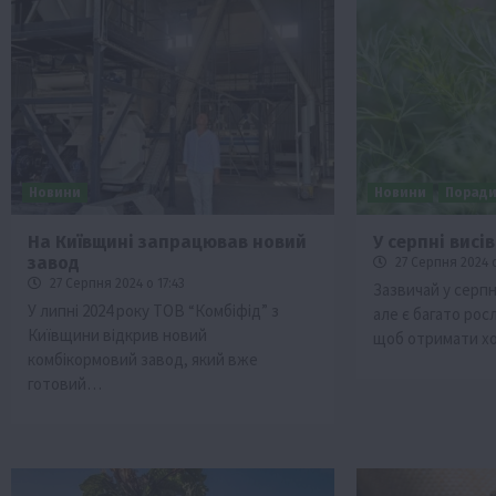
Новини
Новини
Порад
На Київщині запрацював новий
У серпні висі
завод
27 Серпня 2024 о
27 Серпня 2024 о 17:43
Зазвичай у серп
У липні 2024 року ТОВ “Комбіфід” з
але є багато рос
Київщини відкрив новий
щоб отримати 
комбікормовий завод, який вже
готовий…