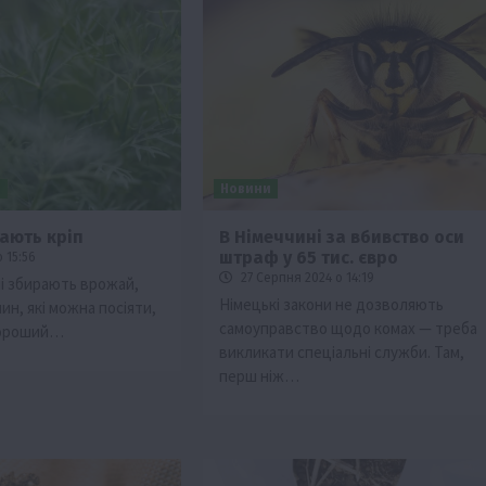
и
Новини
вають кріп
В Німеччині за вбивство оси
штраф у 65 тис. євро
 15:56
27 Серпня 2024 о 14:19
ні збирають врожай,
Німецькі закони не дозволяють
лин, які можна посіяти,
самоуправство щодо комах — треба
хороший…
викликати спеціальні служби. Там,
перш ніж…