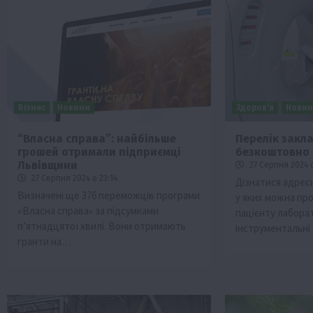
Бізнес
Новини
Здоров’я
Нови
“Власна справа”: найбільше
Перелік закла
грошей отримали підприємці
безкоштовно 
Бізнес
Галузі АПК
Економіка
Новини
Под
Львівщини
27 Серпня 2024 о
Рослиництво
Суспільство
ТОП1
Фермерст
27 Серпня 2024 о 23:14
Дізнатися адреси
Визначені ще 376 переможців програми
у яких можна пр
Кредити для аграріїв під заставу вро
«Власна справа» за підсумками
пацієнту лаборат
новою програмою від Уряду
п’ятнадцятої хвилі. Вони отримають
інструментальні
1 Серпня 2026 о 11:58
гранти на…