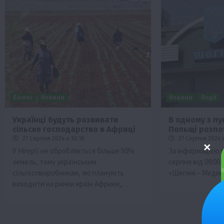
Бізнес
Новини
Новини
Події
Українці будуть розвивати
В одному з пу
сільске господарство в Африці
Польщі розпо
27 Серпня 2024 о 10:10
27 Серпня 2024 о
У Нігерії не обробляється більше 50%
За інформацією п
земель, тому українським
серпня від 09:00 
сільгоспвиробникам, які планують
«Шегині – Меди
виходити на ринки країн Африки,…