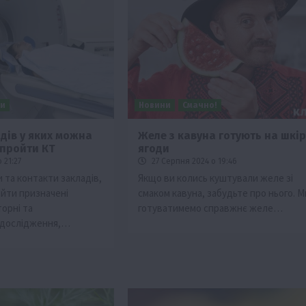
ни
Новини
Смачно!
дів у яких можна
Желе з кавуна готують на шкір
пройти КТ
ягоди
ії
Бізнес
Новини
Офіційно
Події
Суспільство
 21:27
27 Серпня 2024 о 19:46
во
ТОП1
Фермерство
 та контакти закладів,
Якщо ви колись куштували желе зі
ойти призначені
смаком кавуна, забудьте про нього. М
жаю за
Оренда садової ділянки: як усе оформити
орні та
готуватимемо справжнє желе…
легально та без проблем
 дослідження,…
5 Серпня 2026 о 20:14