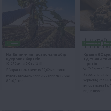
Новини
Економіка
Нов
На Вінниччині розпочали збір
Країни ЄС су
цукрових буряків
19,75 млн тон
шротів
27 Серпня 2024 о 12:48
27 Серпня 2024 о
В Україні намолочено 32,02 млн тонн
За результатами 
нового врожаю, який зібраний на площі
червень) країни
8 040,3 тис….
імпортували 19,
видів шротів…