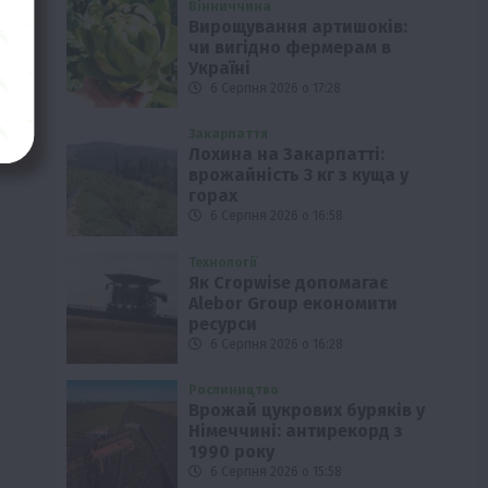
Вінниччина
Вирощування артишоків:
чи вигідно фермерам в
Україні
6 Серпня 2026 о 17:28
Закарпаття
Лохина на Закарпатті:
врожайність 3 кг з куща у
горах
6 Серпня 2026 о 16:58
Технології
Як Cropwise допомагає
Alebor Group економити
ресурси
6 Серпня 2026 о 16:28
Рослиництво
Врожай цукрових буряків у
Німеччині: антирекорд з
1990 року
6 Серпня 2026 о 15:58