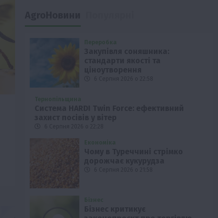
AgroНовини
Популярні
Переробка
Закупівля соняшника:
стандарти якості та
ціноутворення
6 Серпня 2026 о 22:58
Тернопільщина
Система HARDI Twin Force: ефективний
захист посівів у вітер
6 Серпня 2026 о 22:28
Економіка
Чому в Туреччині стрімко
дорожчає кукурудза
6 Серпня 2026 о 21:58
Бізнес
Бізнес критикує