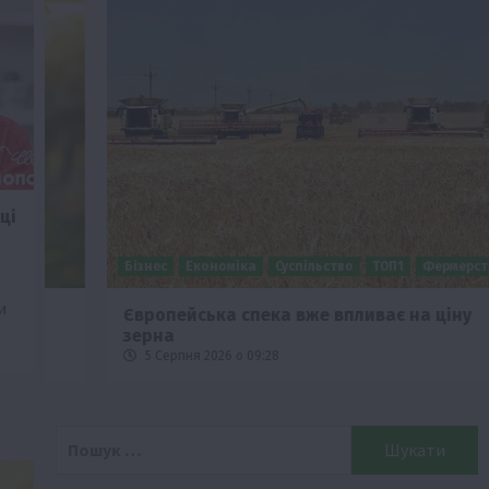
ці
Бізнес
Економіка
Суспільство
ТОП1
Фермерство
и
Європейська спека вже впливає на ціну
зерна
5 Серпня 2026 о 09:28
Пошук: