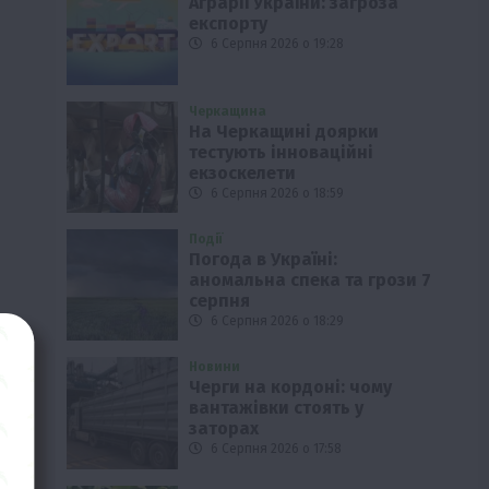
Аграрії України: загроза
експорту
6 Серпня 2026 о 19:28
Черкащина
На Черкащині доярки
тестують інноваційні
екзоскелети
6 Серпня 2026 о 18:59
Події
Погода в Україні:
аномальна спека та грози 7
серпня
6 Серпня 2026 о 18:29
Новини
Черги на кордоні: чому
вантажівки стоять у
заторах
6 Серпня 2026 о 17:58