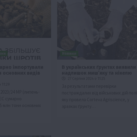
ини
Новини
марно імпортували
В українських ґрунтах виявили
н основних видів
надлишок мишʼяку та нікелю
27 Серпня 2024 о 11:25
 11:29
За результатами перевірки
2023/24 МР (липень-
постраждалих від військових дій полі
 ЄС сумарно
яку провела Corteva Agriscience, у
75 млн тонн основних
зразках ґрунту…