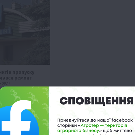
нктів пропуску
чався ремонт
 09:17
ольської сторони, з 26
у пункті пропуску
ка»…