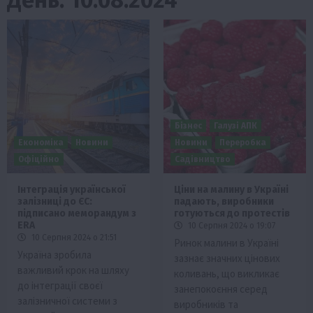
Бізнес
Галузі АПК
Економіка
Новини
Новини
Переробка
Офіційно
Садівництво
Інтеграція української
Ціни на малину в Україні
залізниці до ЄС:
падають, виробники
підписано меморандум з
готуються до протестів
ERA
10 Серпня 2024 о 19:07
10 Серпня 2024 о 21:51
Ринок малини в Україні
Україна зробила
зазнає значних цінових
важливий крок на шляху
коливань, що викликає
до інтеграції своєї
занепокоєння серед
залізничної системи з
виробників та