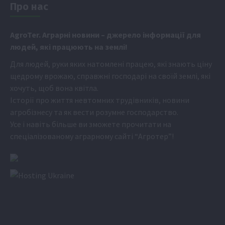
Про нас
Аgr
oTer. Аграрні новини
– джерело інформації для
людей, які працюють на землі!
Для людей, руки яких натомлені працею, які знають ціну
щедрому врожаю, справжні господарі на своїй землі, які
хочуть, щоб вона квітла.
Історії про життя невтомних трудівників, новини
агробізнесу та як вести розумне господарство.
Усе і навіть більше ви зможете прочитати на
спеціалізованому аграрному сайті
“Агротер”
!