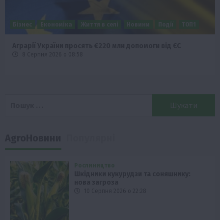
Бізнес
Економіка
Життя в селі
Новини
Події
ТОП1
Аграрії України просять €220 млн допомоги від ЄС
8 Серпня 2026 о 08:58
Пошук:
AgroНовини
Популярні
Рослиництво
Шкідники кукурудзи та соняшнику:
нова загроза
10 Серпня 2026 о 22:28