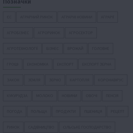
Позначки
ЄС
АГРАРНИЙ РИНОК
АГРАРНІ НОВИНИ
АГРАРІЇ
АГРОБІЗНЕС
АГРОРИНОК
АГРОСЕКТОР
АГРОТЕХНОЛОГІЇ
БІЗНЕС
ВРОЖАЙ
ГОЛОВНЕ
ГРОШІ
ЕКОНОМІКА
ЕКСПОРТ
ЕКСПОРТ ЗЕРНА
ЗАКОН
ЗЕМЛЯ
ЗЕРНО
КАРТОПЛЯ
КОРОНАВІРУС
КУКУРУДЗА
МОЛОКО
НОВИНИ
ОВОЧІ
ПЕНСІЯ
ПОГОДА
ПОЛЬЩА
ПРОДУКТИ
ПШЕНИЦЯ
РЕЦЕПТ
РИНОК
САДІВНИЦТВО
СІЛЬСЬКЕ ГОСПОДАРСТВО