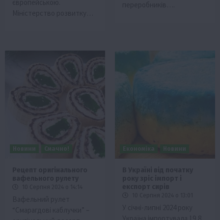
європейською.
переробників….
Міністерство розвитку…
Новини
Смачно!
Економіка
Новини
Рецепт оригінального
В Україні від початку
вафельного рулету
року зріс імпорт і
експорт сирів
10 Серпня 2024 о 14:14
10 Серпня 2024 о 13:01
Вафельний рулет
У січні-липні 2024 року
“Смарагдові каблучки” –
Україна імпортувала 19,8