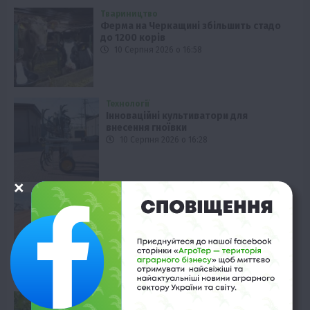
Твариництво
Ферма на Черкащині збільшить стадо
до 1200 корів
10 Серпня 2026 о 16:58
Технології
Інноваційні культиватори для
внесення гноївки
10 Серпня 2026 о 16:28
Економіка
Пшениця в США дорожчає через
Чорне море
10 Серпня 2026 о 15:58
Рослиництво
Чиста вода: секрет +30% врожаю