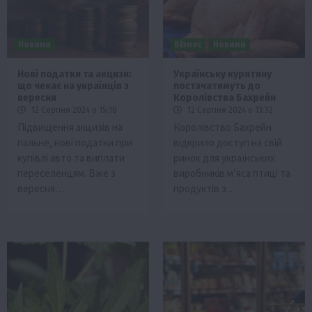
Новини
Бізнес
Новини
Нові податки та акцизи:
Українську курятину
що чекає на українців з
постачатимуть до
вересня
Королівства Бахрейн
12 Серпня 2024 о 15:18
12 Серпня 2024 о 13:32
Підвищення акцизів на
Королівство Бахрейн
пальне, нові податки при
відкрило доступ на свій
купівлі авто та виплати
ринок для українських
переселенцям. Вже з
виробників м’яса птиці та
вересня…
продуктів з…