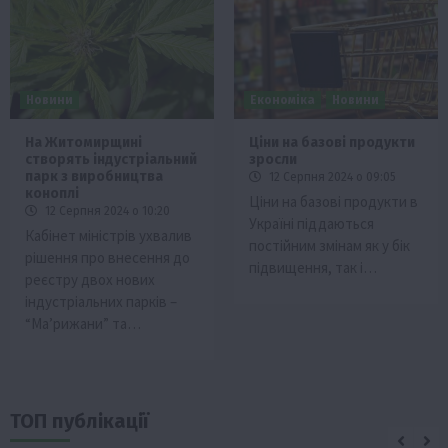
Новини
Економіка
Новини
На Житомирщині
Ціни на базові продукти
створять індустріальний
зросли
парк з виробництва
12 Серпня 2024 о 09:05
коноплі
Ціни на базові продукти в
12 Серпня 2024 о 10:20
Україні піддаються
Кабінет міністрів ухвалив
постійним змінам як у бік
рішення про внесення до
підвищення, так і…
реєстру двох нових
індустріальних парків –
“Маʼрижани” та…
ТОП публікації