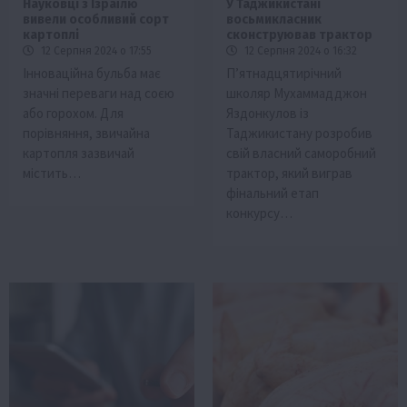
Науковці з Ізраїлю
У Таджикистані
вивели особливий сорт
восьмикласник
картоплі
сконструював трактор
12 Серпня 2024 о 17:55
12 Серпня 2024 о 16:32
Інноваційна бульба має
П’ятнадцятирічний
значні переваги над соєю
школяр Мухаммадджон
або горохом. Для
Яздонкулов із
порівняння, звичайна
Таджикистану розробив
картопля зазвичай
свій власний саморобний
містить…
трактор, який виграв
фінальний етап
конкурсу…