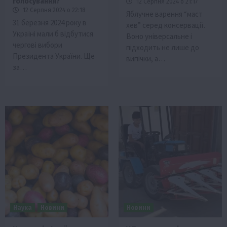
голосування?
12 Серпня 2024 о 21:17
12 Серпня 2024 о 22:18
Яблучне варення “маст
31 березня 2024 року в
хев” серед консервації.
Україні мали б відбутися
Воно універсальне і
чергові вибори
підходить не лише до
Президента України. Ще
випічки, а…
за…
Наука
Новини
Новини