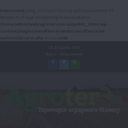
Deprecated
: preg_replace(): Passing null to parameter #3
($subject) of type array|string is deprecated in
/home/admin/web/agroter.com.ua/public_html/wp-
content/plugins/wordfence/vendor/wordfence/wf-
waf/src/lib/rules.php
on line
1896
Перейти
Сб. 8 Серпня 2026
до
Відео
Зображення
вмісту
Facebook
Twitter
Feed