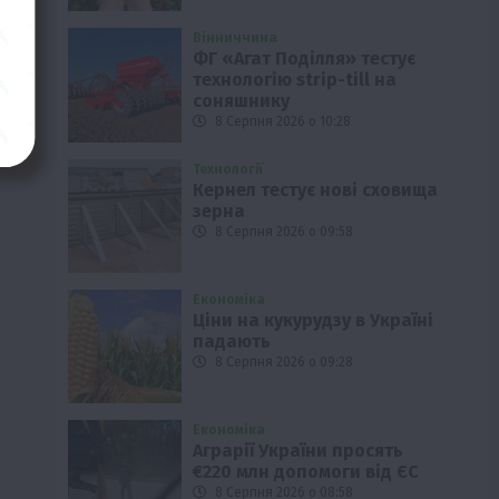
Вінниччина
ФГ «Агат Поділля» тестує
технологію strip-till на
соняшнику
8 Серпня 2026 о 10:28
Технології
Кернел тестує нові сховища
зерна
8 Серпня 2026 о 09:58
Економіка
Ціни на кукурудзу в Україні
падають
8 Серпня 2026 о 09:28
Економіка
Аграрії України просять
€220 млн допомоги від ЄС
8 Серпня 2026 о 08:58