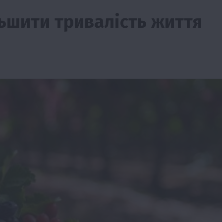
ьшити тривалість життя
Події
Наука
Новини
Події
Регіони
ТОП1
Туризм
Фермерство
Франківщина
грн від
У Карпатах виявили рідкісний гриб Свиня
вухо
7 Серпня 2026 о 17:28