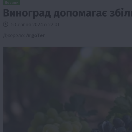
Новини
Виноград допомагає збіл
5 Серпня 2024 о 22:01
Джерело:
ArgoTer
Бізнес
Економіка
Життя в селі
Новини
ТОП1
Фермерство
Аграрії отримають кредити до 10 млн 
Sense Bank
4 Серпня 2026 о 12:08