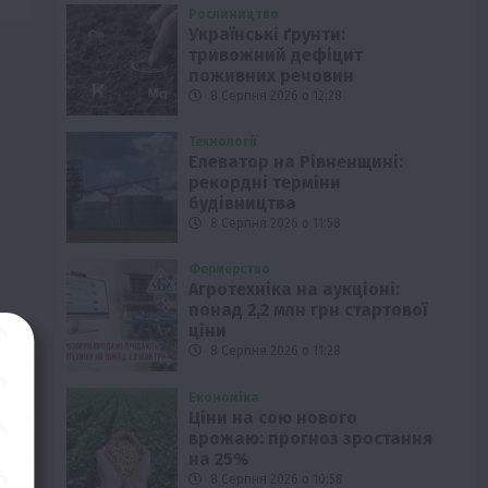
Рослиництво
Українські ґрунти:
тривожний дефіцит
поживних речовин
8 Серпня 2026 о 12:28
Технології
Елеватор на Рівненщині:
рекордні терміни
будівництва
8 Серпня 2026 о 11:58
Фермерство
Агротехніка на аукціоні:
понад 2,2 млн грн стартової
ціни
8 Серпня 2026 о 11:28
Економіка
Ціни на сою нового
врожаю: прогноз зростання
на 25%
8 Серпня 2026 о 10:58