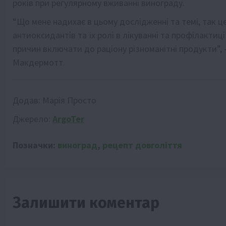
років при регулярному вживанні винограду.
“Що мене надихає в цьому дослідженні та темі, так 
антиоксидантів та їх ролі в лікуванні та профілактиц
причин включати до раціону різноманітні продукти”,
Макдермотт.
Додав:
Марія Просто
Джерело:
ArgoTer
Позначки:
виноград
,
рецепт довголіття
Залишити коментар