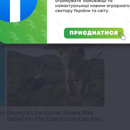
d In The Whole World
et
Disney’s Live-Action Simba Was
Based On The Cutest Lion Cub Ever
BRAINBERRIES