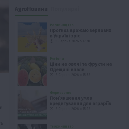
AgroНовини
Популярні
Рослиництво
Прогноз врожаю зернових
в Україні зріс
8 Серпня 2026 о 17:28
Регіони
Ціни на овочі та фрукти на
Одещині впали
8 Серпня 2026 о 15:58
Фермерство
Пом’якшення умов
кредитування для аграріїв
ів
8 Серпня 2026 о 15:28
ть
Твариництво