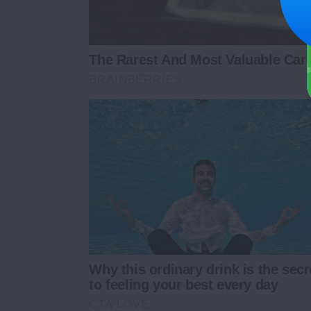
The Rarest And Most Valuable Car
BRAINBERRIES
Why this ordinary drink is the secr
to feeling your best every day
CTA LOVE