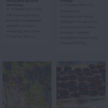
рекордний врожай
теплиці
винограду
13 Травня 2025 о 15:17
10 Червня 2025 о 12:58
Фермерське
У Молдові цього року
господарство «Беррі
може бути найкращий
Прикарпаття» минулого
урожай столового
року додало у суничну
винограду за останнє
теплицю саджанці
п’ятиріччя. Про це…
неукривного винограду
кишмиш Юпітер,…