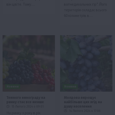
він цвіте. Тому…
вогнедихальних гір”. Його
територія складає всього
60 кілометрів в…
Новини
Новини
Темного винограду на
Молдова вирощує
ринку стає все менше
найбільше цих ягід на
душу населення
15 Лютого 2024 о 09:01
14 Лютого 2024 о 17:06
На ринку з року в рік