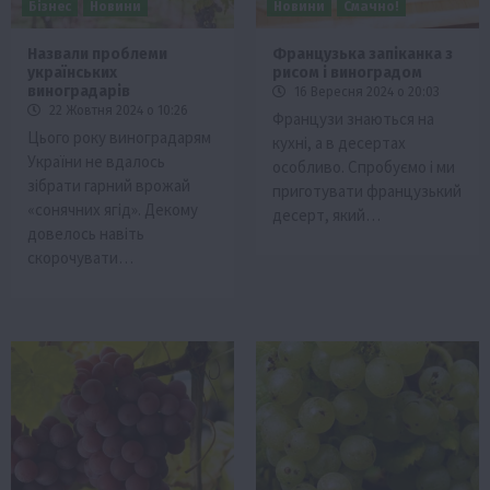
Бізнес
Новини
Новини
Смачно!
Назвали проблеми
Французька запіканка з
українських
рисом і виноградом
виноградарів
16 Вересня 2024 о 20:03
22 Жовтня 2024 о 10:26
Французи знаються на
Цього року виноградарям
кухні, а в десертах
України не вдалось
особливо. Спробуємо і ми
зібрати гарний врожай
приготувати французький
«сонячних ягід». Декому
десерт, який…
довелось навіть
скорочувати…