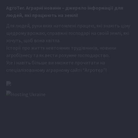
Аgr
oTer. Аграрні новини
– джерело інформації для
людей, які працюють на землі!
Для людей, руки яких натомлені працею, які знають ціну
щедрому врожаю, справжні господарі на своїй землі, які
хочуть, щоб вона квітла.
Історії про життя невтомних трудівників, новини
агробізнесу та як вести розумне господарство.
Усе і навіть більше ви зможете прочитати на
спеціалізованому аграрному сайті
“Агротер”
!