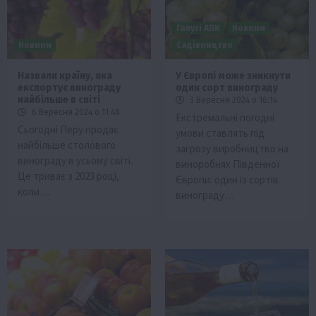
Галузі АПК
Новини
Новини
Садівництво
Назвали країну, яка
У Європі може зникнути
експортує винограду
один сорт винограду
найбільше в світі
3 Вересня 2024 о 16:14
6 Вересня 2024 о 11:48
Екстремальні погодні
Сьогодні Перу продає
умови ставлять під
найбільше столового
загрозу виробництво на
винограду в усьому світі.
виноробнях Південної
Це триває з 2023 році,
Європи: один із сортів
коли…
винограду…