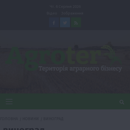
Перейти
Чт. 6 Серпня 2026
до
Відео
Зображення
вмісту
Facebook
Twitter
Feed
Головне
меню
ГОЛОВНА
НОВИНИ
ВИНОГРАД
виноград