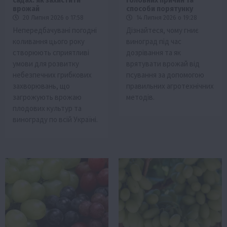
садах: як захистити
головних причин та
врожай
способи порятунку
20 Липня 2026 о 17:58
14 Липня 2026 о 19:28
Непередбачувані погодні
Дізнайтеся, чому гниє
коливання цього року
виноград під час
створюють сприятливі
дозрівання та як
умови для розвитку
врятувати врожай від
небезпечних грибкових
псування за допомогою
захворювань, що
правильних агротехнічних
загрожують врожаю
методів.
плодових культур та
винограду по всій Україні.