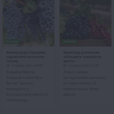
Новини
Новини
Виноградарі Одещини
Виноград допомагає
задоволені початком
збільшити тривалість
сезону
життя
9 Серпня 2024 о 08:59
5 Серпня 2024 о 22:01
Фермери Микола
Згідно з новим
Федоров та його брат
дослідженням, виноград –
Віктор Ташогло,
не тільки смачні, а й
вирощують у
корисні ласощі. Вчені
Болградському районі 12
дійшли…
га винограду….