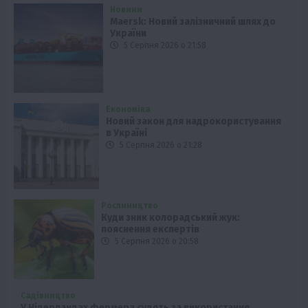
Новини
Maersk: Новий залізничний шлях до
України
5 Серпня 2026 о 21:58
Економіка
Новий закон для надрокористування
в Україні
5 Серпня 2026 о 21:28
Рослиництво
Куди зник колорадський жук:
пояснення експертів
5 Серпня 2026 о 20:58
Садівництво
У Нідерландах фермера судять за використання