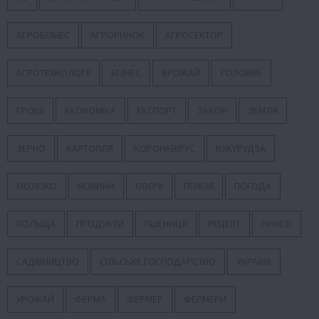
АГРОБІЗНЕС
АГРОРИНОК
АГРОСЕКТОР
АГРОТЕХНОЛОГІЇ
БІЗНЕС
ВРОЖАЙ
ГОЛОВНЕ
ГРОШІ
ЕКОНОМІКА
ЕКСПОРТ
ЗАКОН
ЗЕМЛЯ
ЗЕРНО
КАРТОПЛЯ
КОРОНАВІРУС
КУКУРУДЗА
МОЛОКО
НОВИНИ
ОВОЧІ
ПЕНСІЯ
ПОГОДА
ПОЛЬЩА
ПРОДУКТИ
ПШЕНИЦЯ
РЕЦЕПТ
РИНОК
САДІВНИЦТВО
СІЛЬСЬКЕ ГОСПОДАРСТВО
УКРАЇНА
УРОЖАЙ
ФЕРМА
ФЕРМЕР
ФЕРМЕРИ