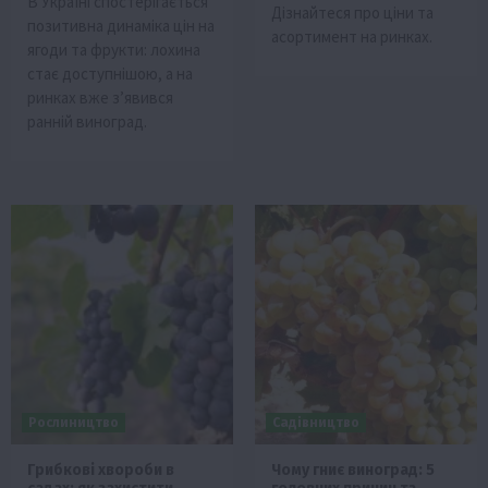
В Україні спостерігається
Дізнайтеся про ціни та
позитивна динаміка цін на
асортимент на ринках.
ягоди та фрукти: лохина
стає доступнішою, а на
ринках вже з’явився
ранній виноград.
Рослиництво
Садівництво
Грибкові хвороби в
Чому гниє виноград: 5