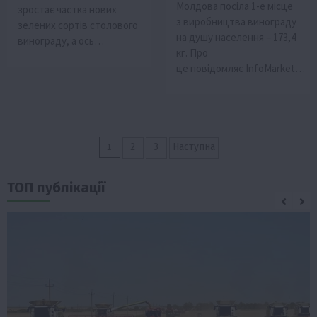
Молдова посіла 1-е місце
зростає частка нових
з виробництва винограду
зелених сортів столового
на душу населення – 173,4
винограду, а ось…
кг. Про
це повідомляє InfoMarket…
Пагінація
1
2
3
Наступна
записів
ТОП публікації