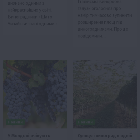
Італійська виноробна
визнано одними з
галузь оголосила про
найкрасивіших у світі.
намір тимчасово зупинити
Виноградники «Шато
розширення площ під
Чизай» визнані одними з…
виноградниками. Про це
повідомили…
Новини
Новини
У Молдові очікують
Суниця і виноград в одній