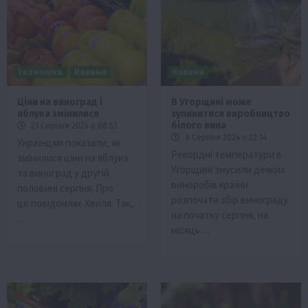
Економіка
Новини
Новини
Ціни на виноград і
В Угорщині може
яблука змінилися
зупинитися виробництво
білого вина
21 Серпня 2024 о 08:53
9 Серпня 2024 о 22:14
Українцям показали, як
Рекордні температури в
змінилися ціни на яблука
Угорщині змусили деяких
та виноград у другій
виноробів країни
половині серпня. Про
розпочати збір винограду
це повідомляє Хвиля. Так,
на початку серпня, на
…
місяць…