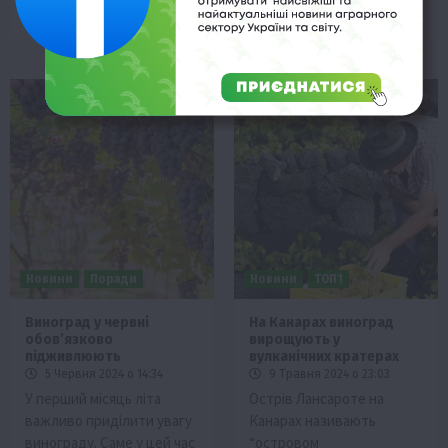
відрізняються….
призводять до…
Новини
Поради
Новини
ТОП1
Виноград у червні
На Канарах виноград
обовʼязково
вирощують у
підживлюють
вулканічних кратерах
5 Червня 2024 о 14:34
9 Травня 2024 о 23:03
У перший місяць літа
Острів Лансароте на
важливо приділити увагу
Канарах називають
винограду. Саме у цей час
“островом