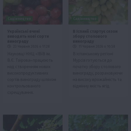
Садівництво
Садівництво
Українські вчені
В Іспанії стартує сезон
виводять нові сорти
збору столового
винограду
винограду
23 Червня 2026 о 17:28
11 Червня 2026 о 10:58
Науковці ННЦ «ІВіВ ім.
В іспанському регіоні
В.Є. Таїрова» працюють
Мурсія готуються до
над створенням нових
початку збору столового
високопродуктивних
винограду, розраховуючи
сортів винограду шляхом
на високу врожайність та
контрольованого
відмінну якість ягід.
схрещування.