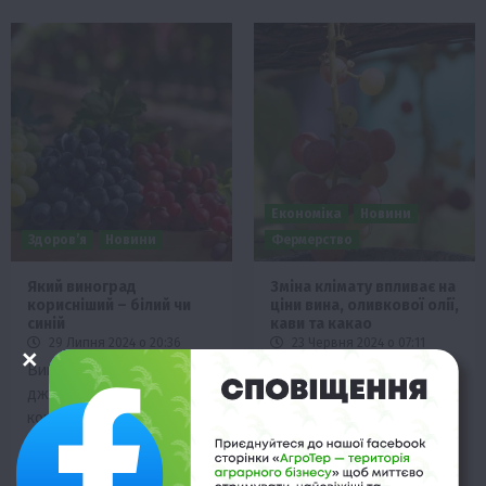
Економіка
Новини
Здоров’я
Новини
Фермерство
Який виноград
Зміна клімату впливає на
корисніший – білий чи
ціни вина, оливкової олії,
синій
кави та какао
29 Липня 2024 о 20:36
23 Червня 2024 о 07:11
Виноград це відмінне
Глобальне потепління
джерело вітамінів. Проте
суттєво впливає на
корисні властивості
виробництво та вартість
темних і білих сортів
популярних продуктів
винограду дещо
харчування. Зміни клімату