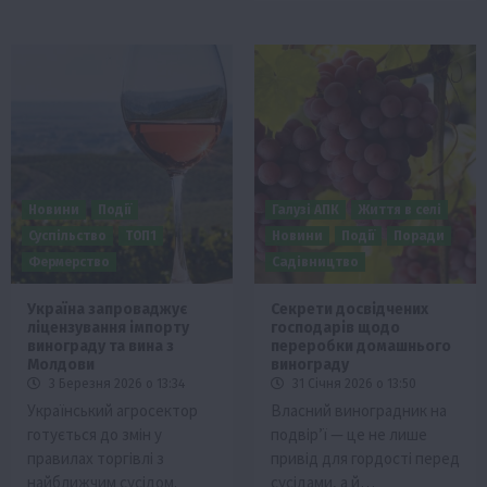
Новини
Події
Галузі АПК
Життя в селі
Суспільство
ТОП1
Новини
Події
Поради
Фермерство
Садівництво
Україна запроваджує
Секрети досвідчених
ліцензування імпорту
господарів щодо
винограду та вина з
переробки домашнього
Молдови
винограду
3 Березня 2026 о 13:34
31 Січня 2026 о 13:50
Український агросектор
Власний виноградник на
готується до змін у
подвір’ї — це не лише
правилах торгівлі з
привід для гордості перед
найближчим сусідом.
сусідами, а й…