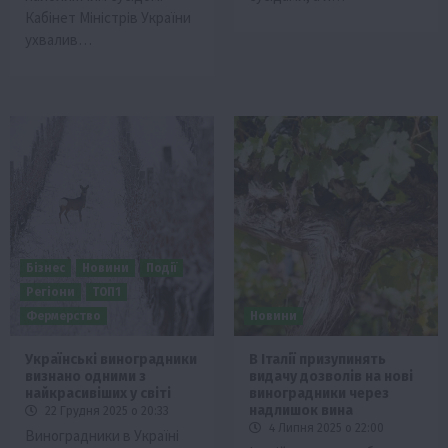
Кабінет Міністрів України
ухвалив…
Бізнес
Новини
Події
Регіони
ТОП1
Фермерство
Новини
Українські виноградники
В Італії призупинять
визнано одними з
видачу дозволів на нові
найкрасивіших у світі
виноградники через
надлишок вина
22 Грудня 2025 о 20:33
4 Липня 2025 о 22:00
Виноградники в Україні