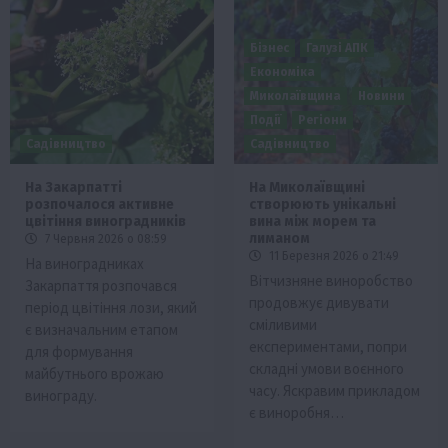
Бізнес
Галузі АПК
Економіка
Миколаївщина
Новини
Події
Регіони
Садівництво
Садівництво
На Закарпатті
На Миколаївщині
розпочалося активне
створюють унікальні
цвітіння виноградників
вина між морем та
лиманом
7 Червня 2026 о 08:59
11 Березня 2026 о 21:49
На виноградниках
Вітчизняне виноробство
Закарпаття розпочався
продовжує дивувати
період цвітіння лози, який
сміливими
є визначальним етапом
експериментами, попри
для формування
складні умови воєнного
майбутнього врожаю
часу. Яскравим прикладом
винограду.
є виноробня…