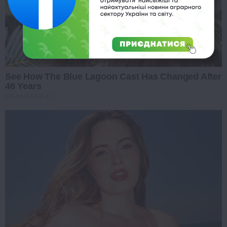
See How The Blue Lagoon Cast Has Changed After
46 Years
BRAINBERRIES