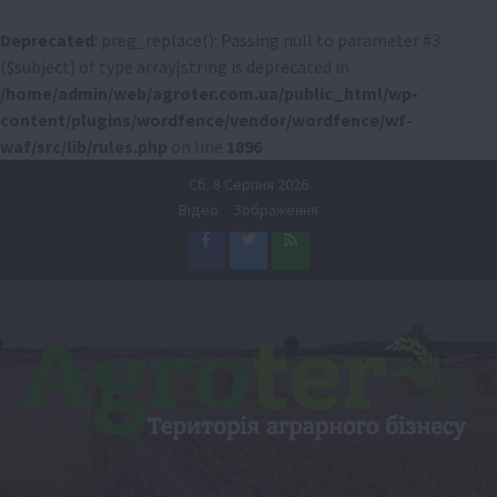
Deprecated
: preg_replace(): Passing null to parameter #3
($subject) of type array|string is deprecated in
/home/admin/web/agroter.com.ua/public_html/wp-
content/plugins/wordfence/vendor/wordfence/wf-
waf/src/lib/rules.php
on line
1896
Перейти
Сб. 8 Серпня 2026
до
Відео
Зображення
вмісту
Facebook
Twitter
Feed