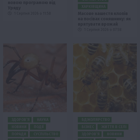
новою програмою від
ХАРКІВЩИНА
Уряду
Масове нашестя клопів
1 Серпня 2026 о 11:58
на посівах соняшнику: як
врятувати врожай
1 Серпня 2026 о 07:58
ЗДОРОВ’Я
НАУКА
БДЖОЛЯРСТВО
НОВИНИ
ПОДІЇ
БІЗНЕС
ЖИТТЯ В СЕЛІ
ПОРАДИ
СУСПІЛЬСТВО
ЗДОРОВ’Я
НОВИНИ