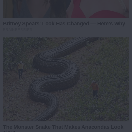
Britney Spears' Look Has Changed — Here's Why
BRAINBERRIES
The Monster Snake That Makes Anacondas Look