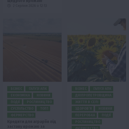
щедрого врожаю
2 Серпня 2026 о 12:13
БІЗНЕС
ГАЛУЗІ АПК
БІЗНЕС
ГАЛУЗІ АПК
ЕКОНОМІКА
НОВИНИ
ДНІПРОПЕТРОВЩИНА
ПОДІЇ
РОСЛИНИЦТВО
ЖИТТЯ В СЕЛІ
СУСПІЛЬСТВО
ТОП1
ЗДОРОВ’Я
НОВИНИ
ФЕРМЕРСТВО
ПЕРЕРОБКА
ПОДІЇ
Кредити для аграріїв під
РОСЛИНИЦТВО
заставу врожаю за
ФЕРМЕРСТВО