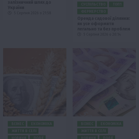
залізничний шлях до
СУСПІЛЬСТВО
ТОП1
України
ФЕРМЕРСТВО
5 Серпня 2026 о 21:58
Оренда садової ділянки:
як усе оформити
легально та без проблем
5 Серпня 2026 о 20:14
БІЗНЕС
ЕКОНОМІКА
БІЗНЕС
ЕКОНОМІКА
ЖИТТЯ В СЕЛІ
ЖИТТЯ В СЕЛІ
НОВИНИ
ПОДІЇ
НОВИНИ
ПОДІЇ