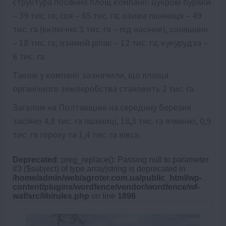
структура посівних площ компанії: цукрові буряки
– 39 тис. га; соя – 65 тис. га; озима пшениця – 49
тис. га (включно 3 тис. га – під насіння); соняшник
– 18 тис. га; озимий ріпак – 12 тис. га; кукурудза –
6 тис. га.
Також у компанії зазначили, що площа
органічного землеробства становить 2 тис. га.
Загалом на Полтавщині на середину березня
засіяно 4,8 тис. га пшениці, 18,3 тис. га ячменю, 0,9
тис. га гороху та 1,4 тис. га вівса.