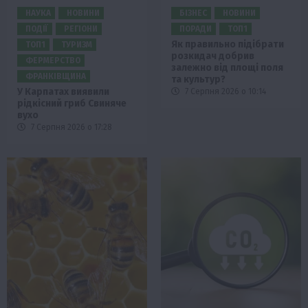
НАУКА
НОВИНИ
БІЗНЕС
НОВИНИ
ПОДІЇ
РЕГІОНИ
ПОРАДИ
ТОП1
Як правильно підібрати
ТОП1
ТУРИЗМ
розкидач добрив
ФЕРМЕРСТВО
залежно від площі поля
ФРАНКІВЩИНА
та культур?
У Карпатах виявили
7 Серпня 2026 о 10:14
рідкісний гриб Свиняче
вухо
7 Серпня 2026 о 17:28