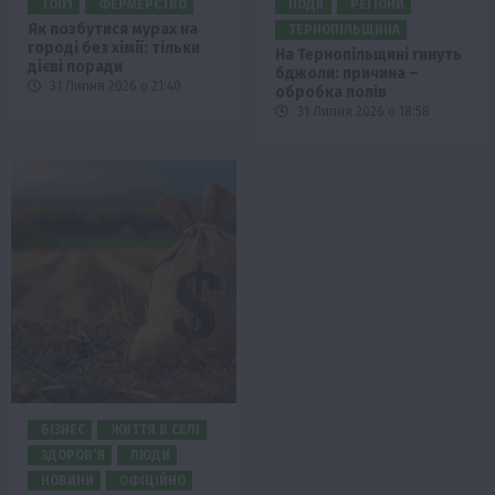
ТОП1
ФЕРМЕРСТВО
ПОДІЇ
РЕГІОНИ
Як позбутися мурах на
ТЕРНОПІЛЬЩИНА
городі без хімії: тільки
На Тернопільщині гинуть
дієві поради
бджоли: причина –
31 Липня 2026 о 21:40
обробка полів
31 Липня 2026 о 18:58
БІЗНЕС
ЖИТТЯ В СЕЛІ
ЗДОРОВ’Я
ЛЮДИ
НОВИНИ
ОФІЦІЙНО