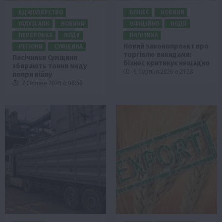
БДЖОЛЯРСТВО
БІЗНЕС
НОВИНИ
ГАЛУЗІ АПК
НОВИНИ
ОФІЦІЙНО
ПОДІЇ
ПЕРЕРОБКА
ПОДІЇ
ПОЛІТИКА
Новий законопроєкт про
РЕГІОНИ
СУМЩИНА
торгівлю викидами:
Пасічники Сумщини
бізнес критикує нещадно
збирають тонни меду
6 Серпня 2026 о 21:28
попри війну
7 Серпня 2026 о 08:58