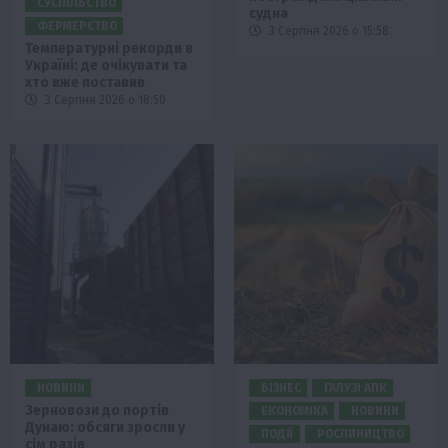
СУСПІЛЬСТВО
судна
ФЕРМЕРСТВО
3 Серпня 2026 о 15:58
Температурні рекорди в
Україні: де очікувати та
хто вже поставив
3 Серпня 2026 о 18:50
НОВИНИ
БІЗНЕС
ГАЛУЗІ АПК
Зерновози до портів
ЕКОНОМІКА
НОВИНИ
Дунаю: обсяги зросли у
ПОДІЇ
РОСЛИНИЦТВО
сім разів