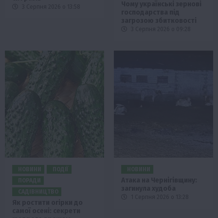
Чому українські зернові
3 Серпня 2026 о 13:58
господарства під
загрозою збитковості
3 Серпня 2026 о 09:28
НОВИНИ
ПОДІЇ
НОВИНИ
Атака на Чернігівщину:
ПОРАДИ
загинула худоба
САДІВНИЦТВО
1 Серпня 2026 о 13:28
Як ростити огірки до
самої осені: секрети