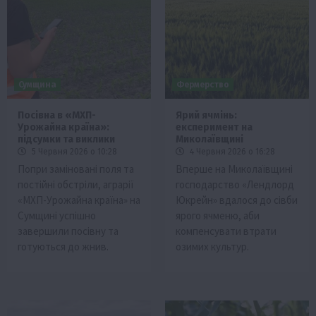
Сумщина
Фермерство
Посівна в «МХП-
Ярий ячмінь:
Урожайна країна»:
експеримент на
підсумки та виклики
Миколаївщині
5 Червня 2026 о 10:28
4 Червня 2026 о 16:28
Попри заміновані поля та
Вперше на Миколаївщині
постійні обстріли, аграрії
господарство «Лендлорд
«МХП-Урожайна країна» на
Юкрейн» вдалося до сівби
Сумщині успішно
ярого ячменю, аби
завершили посівну та
компенсувати втрати
готуються до жнив.
озимих культур.