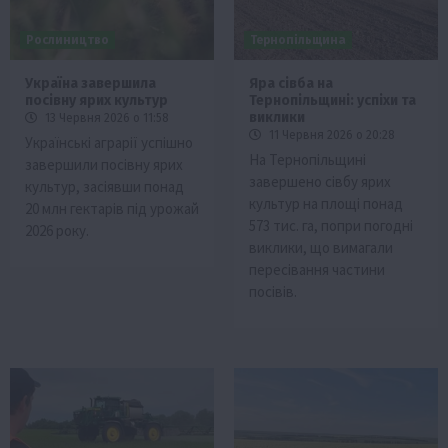
Рослиництво
Тернопільщина
Україна завершила
Яра сівба на
посівну ярих культур
Тернопільщині: успіхи та
виклики
13 Червня 2026 о 11:58
11 Червня 2026 о 20:28
Українські аграрії успішно
На Тернопільщині
завершили посівну ярих
завершено сівбу ярих
культур, засіявши понад
культур на площі понад
20 млн гектарів під урожай
573 тис. га, попри погодні
2026 року.
виклики, що вимагали
пересівання частини
посівів.