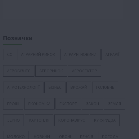
Позначки
ЄС
АГРАРНИЙ РИНОК
АГРАРНІ НОВИНИ
АГРАРІЇ
АГРОБІЗНЕС
АГРОРИНОК
АГРОСЕКТОР
АГРОТЕХНОЛОГІЇ
БІЗНЕС
ВРОЖАЙ
ГОЛОВНЕ
ГРОШІ
ЕКОНОМІКА
ЕКСПОРТ
ЗАКОН
ЗЕМЛЯ
ЗЕРНО
КАРТОПЛЯ
КОРОНАВІРУС
КУКУРУДЗА
МОЛОКО
НОВИНИ
ОВОЧІ
ПЕНСІЯ
ПОГОДА