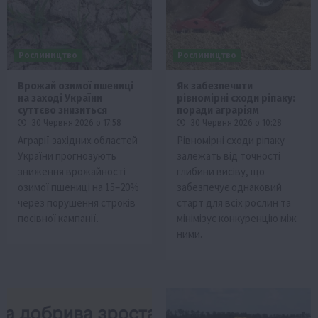
Рослиництво
Рослиництво
Врожай озимої пшениці
Як забезпечити
на заході України
рівномірні сходи ріпаку:
суттєво знизиться
поради аграріям
30 Червня 2026 о 17:58
30 Червня 2026 о 10:28
Аграрії західних областей
Рівномірні сходи ріпаку
України прогнозують
залежать від точності
зниження врожайності
глибини висіву, що
озимої пшениці на 15–20%
забезпечує однаковий
через порушення строків
старт для всіх рослин та
посівної кампанії.
мінімізує конкуренцію між
ними.