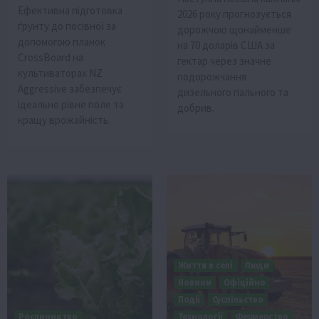
Ефективна підготовка
2026 року прогнозується
ґрунту до посівної за
дорожчою щонайменше
допомогою планок
на 70 доларів США за
CrossBoard на
гектар через значне
культиваторах NZ
подорожчання
Aggressive забезпечує
дизельного пального та
ідеально рівне поле та
добрив.
кращу врожайність.
Життя в селі
Люди
Новини
Офіційно
Події
Суспільство
Рослиництво
Технології
Фермерство