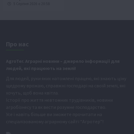
5 Серпня 2026 о 20:58
Про нас
Аgr
oTer. Аграрні новини
– джерело інформації для
людей, які працюють на землі!
Для людей, руки яких натомлені працею, які знають ціну
щедрому врожаю, справжні господарі на своїй землі, які
хочуть, щоб вона квітла.
Історії про життя невтомних трудівників, новини
агробізнесу та як вести розумне господарство.
Усе і навіть більше ви зможете прочитати на
спеціалізованому аграрному сайті
“Агротер”
!