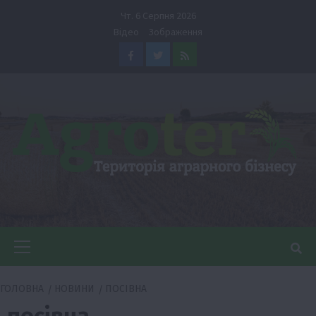
Перейти
Чт. 6 Серпня 2026
до
Відео
Зображення
вмісту
Facebook
Twitter
Feed
Головне
меню
ГОЛОВНА
НОВИНИ
ПОСІВНА
посівна