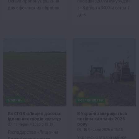
Ukravit пропонує рішення
посівши 3200 га кукурудзи
для ефективних обробок.
за 8 днів та 3400 га сої за 7
днів.
Волинь
Рослиництво
Як СТОВ «Лище» досягає
В Україні завершується
ідеальних сходів культур
посівна кампанія 2026
року
18 Червня 2026 о 18:29
18 Червня 2026 о 16:58
Господарство «Лище» на
Українські аграрії майже
Волині оптимізувало