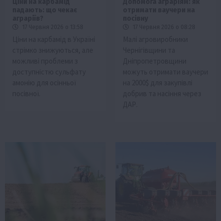
Ціни на карбамід
Допомога аграріям: як
падають: що чекає
отримати ваучери на
аграріїв?
посівну
17 Червня 2026 о 13:58
17 Червня 2026 о 08:28
Ціни на карбамід в Україні
Малі агровиробники
стрімко знижуються, але
Чернігівщини та
можливі проблеми з
Дніпропетровщини
доступністю сульфату
можуть отримати ваучери
амонію для осінньої
на 2000$ для закупівлі
посівної.
добрив та насіння через
ДАР.