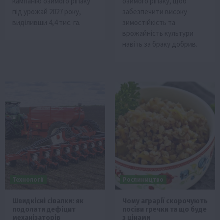
кампанію озимого ріпаку
озимого ріпаку, щоб
під урожай 2027 року,
забезпечити високу
виділивши 4,4 тис. га.
зимостійкість та
врожайність культури
навіть за браку добрив.
Технології
Рослиництво
Швидкісні сівалки: як
Чому аграрії скорочують
подолати дефіцит
посіви гречки та що буде
механізаторів
з цінами