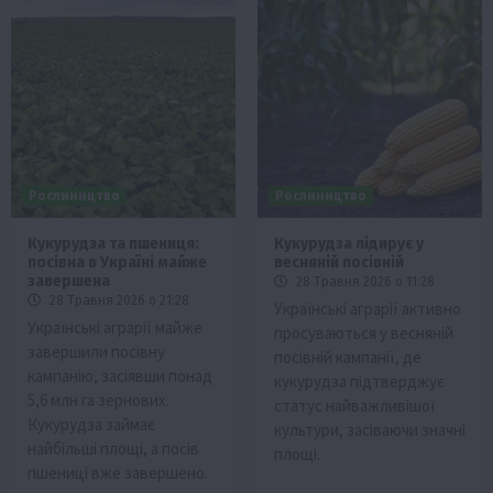
Рослиництво
Рослиництво
Кукурудза та пшениця:
Кукурудза лідирує у
посівна в Україні майже
весняній посівній
завершена
28 Травня 2026 о 11:28
28 Травня 2026 о 21:28
Українські аграрії активно
Українські аграрії майже
просуваються у весняній
завершили посівну
посівній кампанії, де
кампанію, засіявши понад
кукурудза підтверджує
5,6 млн га зернових.
статус найважливішої
Кукурудза займає
культури, засіваючи значні
найбільші площі, а посів
площі.
пшениці вже завершено.