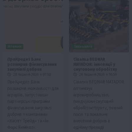
Новини
Технології
ПроКредит Банк
Сівалка BEDNAR
розширив фінансування
MATADOR: інновації у
закупівлі добрив
смуговому обробітку
28 Червня 2026 о 07:58
26 Червня 2026 о 10:59
ПроКредит Банк
Сівалка BEDNAR MATADOR
розширив можливості для
оптимізує
аграріїв, запустивши
агровиробництво,
партнерські програми
поєднуючи смуговий
фінансування закупівлі
обробіток ґрунту, точний
добрив з компаніями
посів та локальне
«Каспіт Трейд» та «Ін
внесення добрив в
Форс Кемікал».
одному проході.