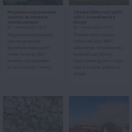
Модульна модернізація
Сівалка Väderstad Spirit
сівалок: як оновити
400 C: точний висів у
техніку вигідно
посуху
1 Липня 2026 о 16:59
1 Липня 2026 о 07:58
Модульна модернізація
Пневматична сівалка
сівалок дозволяє
Väderstad Spirit 400 C
фермерам підвищити
забезпечує точний висів у
точність висіву без
вологий шар ґрунту,
великих одноразових
гарантуючи дружні сходи
витрат на нову техніку.
навіть за умов дефіциту
опадів.