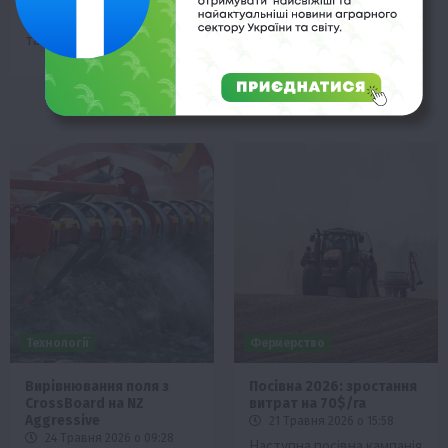
засіявши кукурудзу,
виклики холодної весни
соняшник, сою та технічні
та технічні труднощі.
коноплі, та вже формує
плани на осінь.
Технології
Фермерство
Вирівнювання поля з
Посівна 2026: зростання
CrossBoard на NZ
витрат на 70$/га
Aggressive
21 Травня 2026 о 15:58
24 Травня 2026 о 09:28
Наступна посівна кампанія