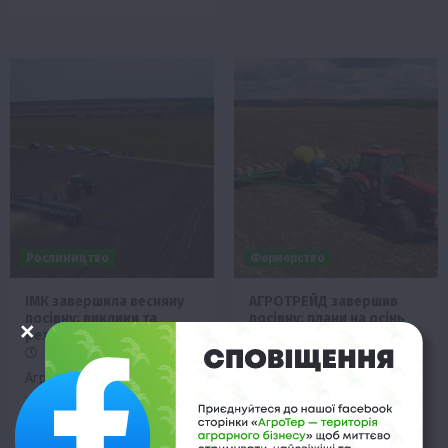
Рослиництво
Фермерство
ІМК завершила весняну
АГРОТРЕЙД завершив
посівну: виклики та
посівну: плани на осінь
результати
26 Травня 2026 о 13:58
26 Травня 2026 о 18:28
Аграрна група
Агрохолдинг ІМК успішно
АГРОТРЕЙД успішно
завершив весняну посівну
завершила весняну
кампанію на площі 89,2
посівну кампанію,
тис. га, подолавши