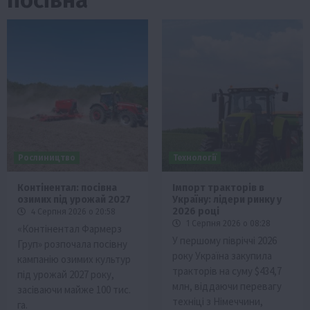
Рослиництво
Технології
Контінентал: посівна
Імпорт тракторів в
озимих під урожай 2027
Україну: лідери ринку у
2026 році
4 Серпня 2026 о 20:58
1 Серпня 2026 о 08:28
«Контінентал Фармерз
У першому півріччі 2026
Груп» розпочала посівну
року Україна закупила
кампанію озимих культур
тракторів на суму $434,7
під урожай 2027 року,
млн, віддаючи перевагу
засіваючи майже 100 тис.
техніці з Німеччини,
га.