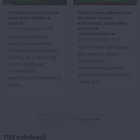
Рекордно низькі посіви
Оперативне рішення для
цукрового буряку в
посівної: водіям
Україні
вантажівок дозволили
керувати
19 Травня 2026 о 17:10
сільгосптехнікою
Україна переживає
9 Квітня 2026 о 21:19
рекордне скорочення
Кабінет Міністрів України
посівних площ цукрових
вніс зміни до правил
буряків, що ставить під
експлуатації
загрозу майбутнє
сільськогосподарських
вітчизняного
машин на період воєнного
виробництва та експорту
стану. Для…
цукру.
Пагінація
1
2
3
4
Наступна
записів
ТОП публікації