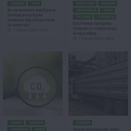
ПОРАДИ
ТОП1
ГАЛУЗІ АПК
НОВИНИ
Як правильно підібрати
ПЕРЕРОБКА
ПОДІЇ
розкидач добрив
РЕГІОНИ
СУМЩИНА
залежно від площі поля
Пасічники Сумщини
та культур?
збирають тонни меду
7 Серпня 2026 о 10:14
попри війну
7 Серпня 2026 о 08:58
БІЗНЕС
НОВИНИ
НОВИНИ
Черги на кордоні: чому
ОФІЦІЙНО
ПОДІЇ