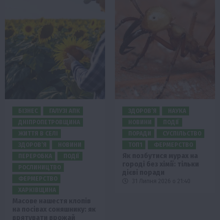
БІЗНЕС
ГАЛУЗІ АПК
ЗДОРОВ’Я
НАУКА
ДНІПРОПЕТРОВЩИНА
НОВИНИ
ПОДІЇ
ЖИТТЯ В СЕЛІ
ПОРАДИ
СУСПІЛЬСТВО
ЗДОРОВ’Я
НОВИНИ
ТОП1
ФЕРМЕРСТВО
Як позбутися мурах на
ПЕРЕРОБКА
ПОДІЇ
городі без хімії: тільки
РОСЛИНИЦТВО
дієві поради
ФЕРМЕРСТВО
31 Липня 2026 о 21:40
ХАРКІВЩИНА
Масове нашестя клопів
на посівах соняшнику: як
врятувати врожай