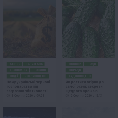
БІЗНЕС
ГАЛУЗІ АПК
НОВИНИ
ПОДІЇ
ЕКОНОМІКА
НОВИНИ
ПОРАДИ
ПОДІЇ
РОСЛИНИЦТВО
САДІВНИЦТВО
Чому українські зернові
Як ростити огірки до
господарства під
самої осені: секрети
загрозою збитковості
щедрого врожаю
3 Серпня 2026 о 09:28
2 Серпня 2026 о 12:13