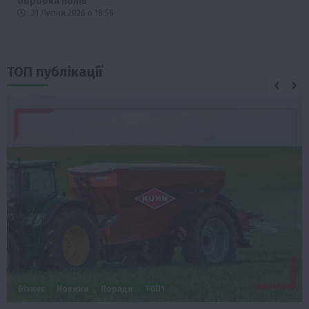
обробка полів
31 Липня 2026 о 18:58
ТОП публікації
Бізнес
Новини
Офіційно
Події
Суспільство
ТОП1
Фермерство