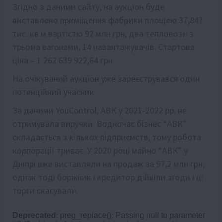
Згідно з даними сайту, на аукціон буде
виставлено приміщення фабрики площею 37,847
тис. кв м вартістю 92 млн грн, два тепловози з
трьома вагонами, 14 навантажувачів. Стартова
ціна – 1 262 639 922,64 грн.
На очікуваний аукціон уже зареєструвався один
потенційний учасник.
За даними YouControl, АВК у 2021-2022 рр. не
отримувала виручки. Водночас бізнес “АВК”
складається з кількох підприємств, тому робота
корпорації триває. У 2020 році майно “АВК” у
Дніпрі вже виставляли на продаж за 97,2 млн грн,
однак тоді боржник і кредитор дійшли згоди і ці
торги скасували.