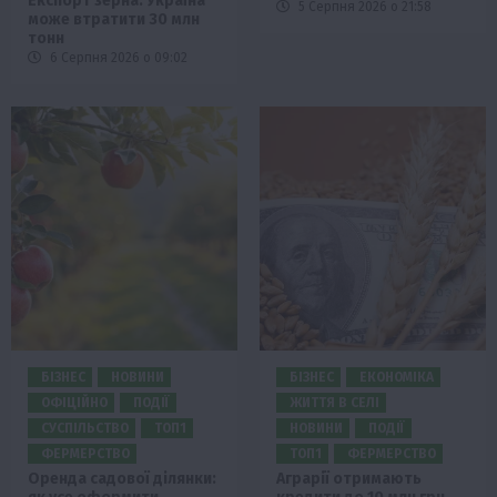
Експорт зерна: Україна
5 Серпня 2026 о 21:58
може втратити 30 млн
тонн
6 Серпня 2026 о 09:02
БІЗНЕС
НОВИНИ
БІЗНЕС
ЕКОНОМІКА
ОФІЦІЙНО
ПОДІЇ
ЖИТТЯ В СЕЛІ
СУСПІЛЬСТВО
ТОП1
НОВИНИ
ПОДІЇ
ФЕРМЕРСТВО
ТОП1
ФЕРМЕРСТВО
Оренда садової ділянки:
Аграрії отримають