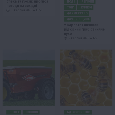
Спека та грози: прогноз
ПОДІЇ
РЕГІОНИ
погоди на вихідні
ТОП1
ТУРИЗМ
8 Серпня 2026 о 13:58
ФЕРМЕРСТВО
ФРАНКІВЩИНА
У Карпатах виявили
рідкісний гриб Свиняче
вухо
7 Серпня 2026 о 17:28
БІЗНЕС
НОВИНИ
БДЖОЛЯРСТВО