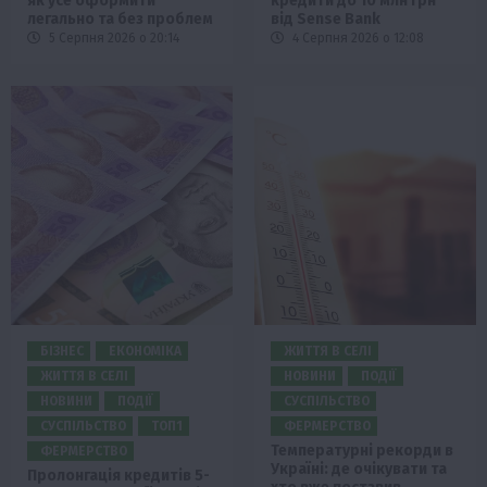
як усе оформити
кредити до 10 млн грн
легально та без проблем
від Sense Bank
5 Серпня 2026 о 20:14
4 Серпня 2026 о 12:08
БІЗНЕС
ЕКОНОМІКА
ЖИТТЯ В СЕЛІ
ЖИТТЯ В СЕЛІ
НОВИНИ
ПОДІЇ
НОВИНИ
ПОДІЇ
СУСПІЛЬСТВО
СУСПІЛЬСТВО
ТОП1
ФЕРМЕРСТВО
Температурні рекорди в
ФЕРМЕРСТВО
Україні: де очікувати та
Пролонгація кредитів 5-