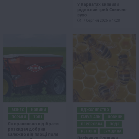
У Карпатах виявили
рідкісний гриб Свиняче
вухо
7 Серпня 2026 о 17:28
БІЗНЕС
НОВИНИ
БДЖОЛЯРСТВО
ПОРАДИ
ТОП1
ГАЛУЗІ АПК
НОВИНИ
Як правильно підібрати
ПЕРЕРОБКА
ПОДІЇ
розкидач добрив
РЕГІОНИ
СУМЩИНА
залежно від площі поля
Пасічники Сумщини