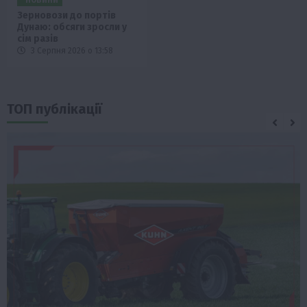
Зерновози до портів
Дунаю: обсяги зросли у
сім разів
3 Серпня 2026 о 13:58
ТОП публікації