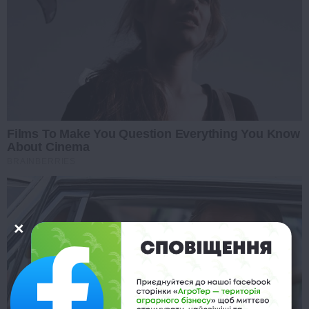
Films To Make You Question Everything You Know
About Cinema
BRAINBERRIES