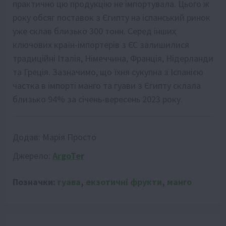
практично цю продукцію не імпортувала. Цього ж
року обсяг поставок з Єгипту на іспанський ринок
уже склав близько 300 тонн. Серед інших
ключових країн-імпортерів з ЄС залишилися
традиційні Італія, Німеччина, Франція, Нідерланди
та Греція. Зазначимо, що їхня сукупна з Іспанією
частка в імпорті манго та гуави з Єгипту склала
близько 94% за січень-вересень 2023 року.
Додав:
Марія Просто
Джерело:
ArgoTer
Позначки:
гуава
,
екзотичні фрукти
,
манго