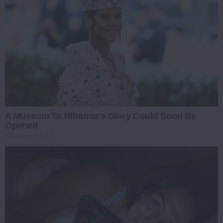
A Museum To Rihanna's Glory Could Soon Be
Opened
BRAINBERRIES