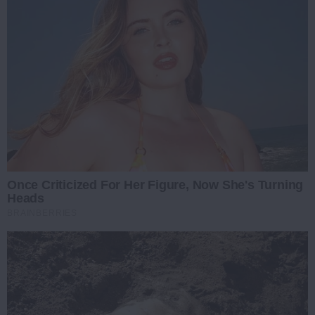
Once Criticized For Her Figure, Now She's Turning
Heads
BRAINBERRIES