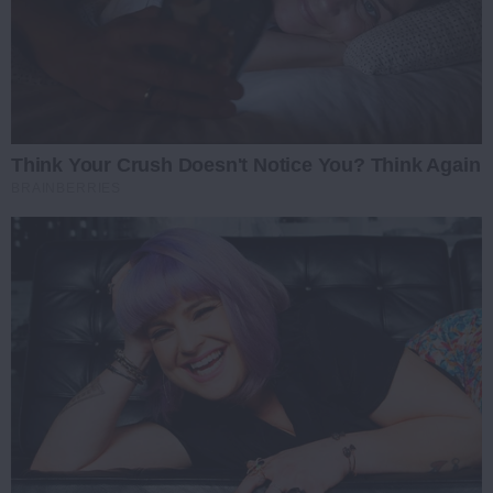
Think Your Crush Doesn't Notice You? Think Again
BRAINBERRIES