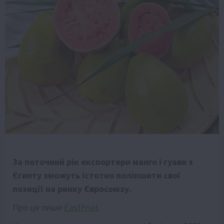
За поточний рік експортери манго і гуави з
Єгипту зможуть істотно поліпшити свої
позиції на ринку Євросоюзу.
Про це пише
EastFruit
.