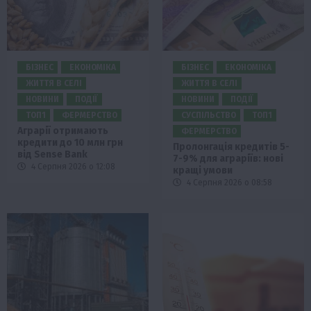
БІЗНЕС
ЕКОНОМІКА
БІЗНЕС
ЕКОНОМІКА
ЖИТТЯ В СЕЛІ
ЖИТТЯ В СЕЛІ
НОВИНИ
ПОДІЇ
НОВИНИ
ПОДІЇ
ТОП1
ФЕРМЕРСТВО
СУСПІЛЬСТВО
ТОП1
Аграрії отримають
ФЕРМЕРСТВО
кредити до 10 млн грн
Пролонгація кредитів 5-
від Sense Bank
7-9% для аграріїв: нові
4 Серпня 2026 о 12:08
кращі умови
4 Серпня 2026 о 08:58