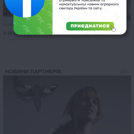
It Might Be Quentin Tarantino's Last Movie
BRAINBERRIES