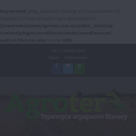
Deprecated
: preg_replace(): Passing null to parameter #3
($subject) of type array|string is deprecated in
/home/admin/web/agroter.com.ua/public_html/wp-
content/plugins/wordfence/vendor/wordfence/wf-
waf/src/lib/rules.php
on line
1896
Перейти
Нд. 9 Серпня 2026
до
Відео
Зображення
вмісту
Facebook
Twitter
Feed