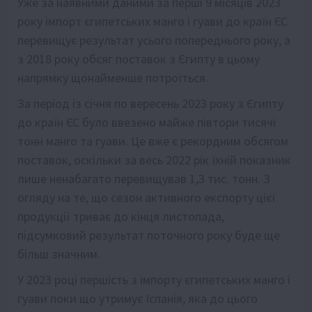
Уже за наявними даними за перші 9 місяців 2023
року імпорт єгипетських манго і гуави до країн ЄС
перевищує результат усього попереднього року, а
з 2018 року обсяг поставок з Єгипту в цьому
напрямку щонайменше потроїться.
За період із січня по вересень 2023 року з Єгипту
до країн ЄС було ввезено майже півтори тисячі
тонн манго та гуави. Це вже є рекордним обсягом
поставок, оскільки за весь 2022 рік їхній показник
лише ненабагато перевищував 1,3 тис. тонн. З
огляду на те, що сезон активного експорту цієї
продукції триває до кінця листопада,
підсумковий результат поточного року буде ще
більш значним.
У 2023 році першість з імпорту єгипетських манго і
гуави поки що утримує Іспанія, яка до цього