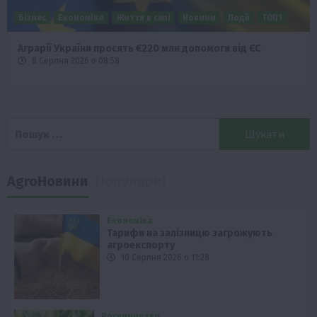
Бізнес
Економіка
Життя в селі
Новини
Події
ТОП1
Аграрії України просять €220 млн допомоги від ЄС
8 Серпня 2026 о 08:58
Пошук:
AgroНовини
Популярні
Економіка
Тарифи на залізницю загрожують
агроекспорту
10 Серпня 2026 о 11:28
Рослиництво