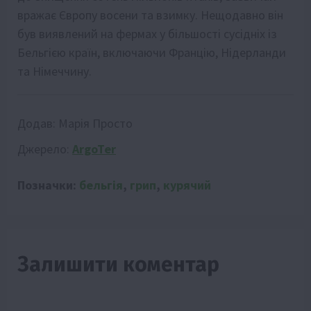
вражає Європу восени та взимку. Нещодавно він
був виявлений на фермах у більшості сусідніх із
Бельгією країн, включаючи Францію, Нідерланди
та Німеччину.
Додав:
Марія Просто
Джерело:
ArgoTer
Позначки:
бельгія
,
грип
,
курячий
Залишити коментар