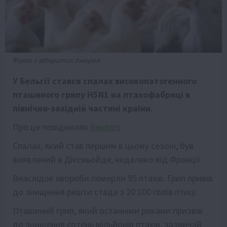
Фото з відкритих джерел
У Бельгії стався спалах високопатогенного
пташиного грипу H5N1 на птахофабриці в
північно-західній частині країни.
Про це повідомляє
Reuters
.
Спалах, який став першим в цьому сезоні, був
виявлений в Діксмьойде, недалеко від Франції.
Внаслідок хвороби померли 95 птахів. Грип привів
до знищення решти стада з 20 100 голів птиці.
Пташиний грип, який останніми роками призвів
до знищення сотень мільйонів птахів, зазвичай