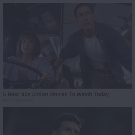
6 Best '90s Action Movies To Watch Today
BRAINBERRIES