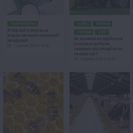
ТВАРИНИЦТВО
БІЗНЕС
НОВИНИ
В Україні очікується
ПОРАДИ
ТОП1
подорожчання молочної
Як правильно підібрати
продукції
розкидач добрив
7 Серпня 2026 о 10:58
залежно від площі поля
та культур?
7 Серпня 2026 о 10:14