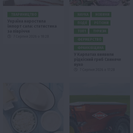
ТВАРИНИЦТВО
НАУКА
НОВИНИ
Україна наростила
ПОДІЇ
РЕГІОНИ
імпорт сала: статистика
за півріччя
ТОП1
ТУРИЗМ
7 Серпня 2026 о 18:28
ФЕРМЕРСТВО
ФРАНКІВЩИНА
У Карпатах виявили
рідкісний гриб Свиняче
вухо
7 Серпня 2026 о 17:28