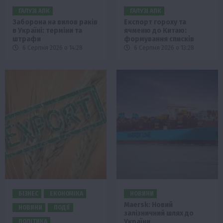
ГАЛУЗІ АПК
ГАЛУЗІ АПК
Заборона на вилов раків
Експорт гороху та
в Україні: терміни та
ячменю до Китаю:
штрафи
формування списків
6 Серпня 2026 о 14:28
6 Серпня 2026 о 13:28
БІЗНЕС
ЕКОНОМІКА
НОВИНИ
Maersk: Новий
НОВИНИ
ПОДІЇ
залізничний шлях до
України
ПОЛІТИКА