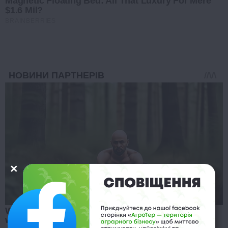
Magnetic Floating Bed: All That Luxury For Mere
$1.6 Mil?
BRAINBERRIES