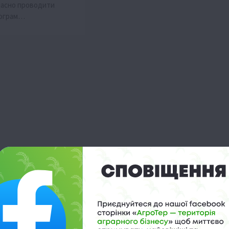
часно проводити
рограм…