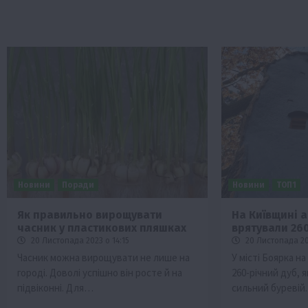
Новини
Поради
Новини
ТОП1
Як правильно вирощувати
На Київщині 
часник у пластикових пляшках
врятували 26
20 Листопада 2023 о 14:15
20 Листопада 20
Часник можна вирощувати не лише на
У місті Боярка н
городі. Доволі успішно він росте й на
260-річний дуб,
підвіконні. Для…
сильний буревій