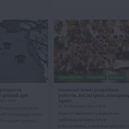
Бджолярство
Галузі АПК
Новини
арбористи
Іспанські вчені розробили
0-річний дуб
роботів, які імітують поведінк
бджіл
23 о 12:04
20 Листопада 2023 о 10:16
а Київщині вилікували
Вчені з Університету Барселони
 який постраждав через
здійснили прорив у галузі
. Всередині дерева,…
робототехніки, створивши рій роботі