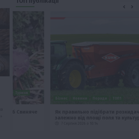
ТОП публікації
Бізнес
Новини
Поради
ТОП1
ла
че
Як правильно підібрати розкидач добрив
»
залежно від площі поля та культур?
7 Серпня 2026 о 10:14