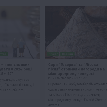
ьство
Бізнес
Новини
ж і пенсія: яких
Сири “Говерла” та “Лісова
увати у 2024 році
пісня” отримали нагороди на
Події
Наука
Новини
Події
Регіони
ТОП1
Туризм
міжнародному конкурсі
23 о 18:57
Фермерство
Франківщина
20 Листопада 2023 о 16:31
українці можуть за
Сироварня «Гарбузовий рай» отрима
ної кількості стажу, і
грн від
У Карпатах виявили рідкісний гриб Свиня
одразу дві нагороди за сири «Говерла
енні пенсійного…
вухо
та «Лісова Пісня» на цьогорічному
7 Серпня 2026 о 17:28
міжнародному конкурсі World Cheese
Awards….