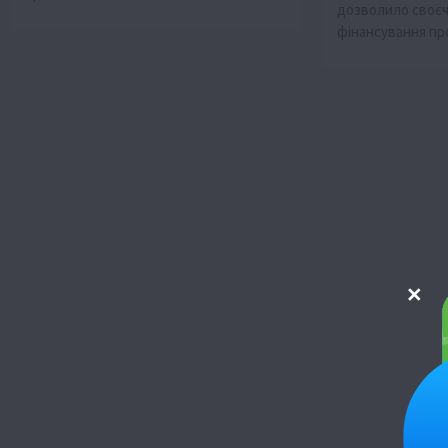
дозволило своє
фінансування п