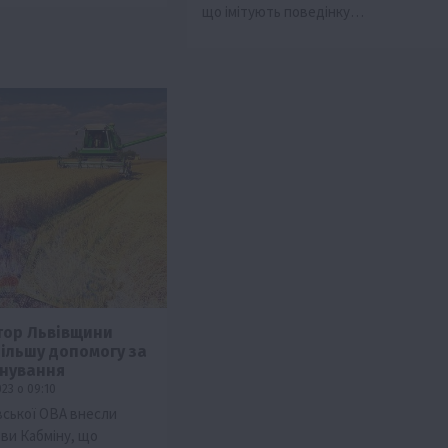
що імітують поведінку…
тор Львівщини
ільшу допомогу за
снування
23 о 09:10
івської ОВА внесли
ови Кабміну, що