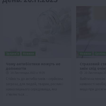
Здоров’я
Новини
Новини
Суспіл
Чому антибіотики можуть не
Страховий ста
допомогти
змін слід очік
Бізнес
Економіка
Життя в селі
Новини
20 Листопада 2023 о 19:35
20 Листопада 20
ТОП1
Фермерство
Стійкість до антибіотиків – серйозна
Вийти на пенсію 
загроза, для людей, тварин, рослин і
наявності необхід
Аграрії отримають кредити до 10 млн 
навколишнього середовища, яка
якщо при досягн
Sense Bank
з’являється…
4 Серпня 2026 о 12:08