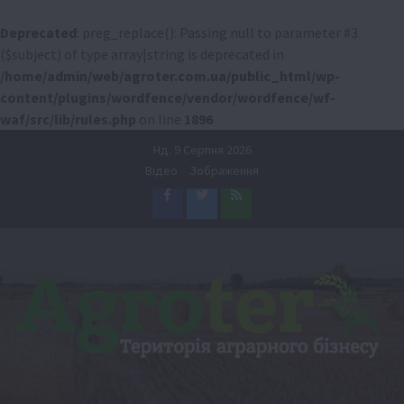
Deprecated
: preg_replace(): Passing null to parameter #3
($subject) of type array|string is deprecated in
/home/admin/web/agroter.com.ua/public_html/wp-
content/plugins/wordfence/vendor/wordfence/wf-
waf/src/lib/rules.php
on line
1896
Перейти
Нд. 9 Серпня 2026
до
Відео
Зображення
вмісту
Facebook
Twitter
Feed