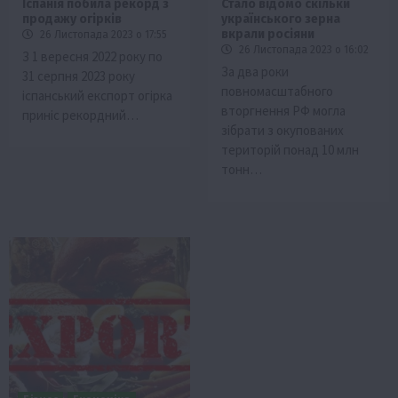
Іспанія побила рекорд з
Стало відомо скільки
продажу огірків
українського зерна
вкрали росіяни
26 Листопада 2023 о 17:55
26 Листопада 2023 о 16:02
З 1 вересня 2022 року по
За два роки
31 серпня 2023 року
повномасштабного
іспанський експорт огірка
вторгнення РФ могла
приніс рекордний…
зібрати з окупованих
територій понад 10 млн
тонн…