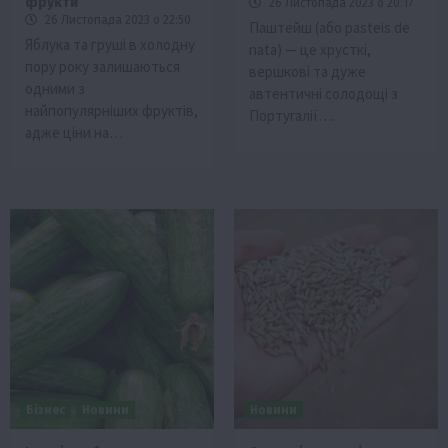
фрукти
26 Листопада 2023 о 20:17
26 Листопада 2023 о 22:50
Паштейш (або pasteis de
Яблука та груші в холодну
nata) — це хрусткі,
пору року залишаються
вершкові та дуже
одними з
автентичні солодощі з
найпопулярніших фруктів,
Португалії….
адже ціни на…
Бізнес
Новини
Новини