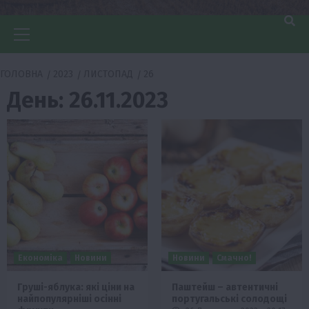
Головне
меню
ГОЛОВНА
2023
ЛИСТОПАД
26
День:
26.11.2023
Економіка
Новини
Новини
Смачно!
Груші-яблука: які ціни на
Паштейш – автентичні
найпопулярніші осінні
португальські солодощі