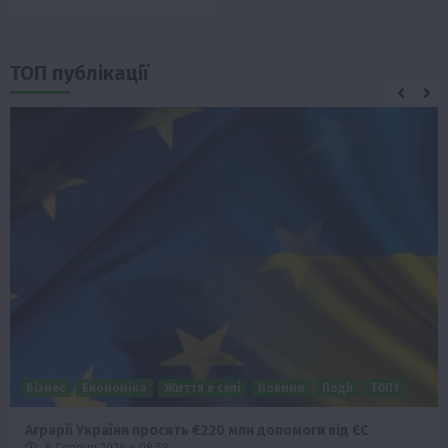
ТОП публікації
Бізнес
Економіка
Життя в селі
Новини
Події
ТОП1
Аграрії України просять €220 млн допомоги від ЄС