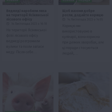
Новини
Новини
Поради
Ведмеді наробили лиха
Щоб вазони добре
на території Ясінянської
росли, додайте корицю
лісового офісу
14 Листопада 2023 о 14:05
14 Листопада 2023 о 16:10
Корицю ми
На території Ясінянської
використовуємо в
філії лісового офісу
кулінарії, вона корисна
ведмеді розгромили
при деяких хворобах, але
вулики та поїли запаси
ці поради стосуються
меду. Після себе…
людей,…