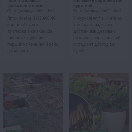
політ на паливі з
збільшити виробництво
пальмовою олією
курятини
14 Листопада 2023 о 19:10
14 Листопада 2023 о 18:19
Літак Boeing B737-800 NG
У журналі Animal Nutrition
індонезійського
команда канадських
авіаперевізника Garuda
дослідників детально
Indonesia здійснив
розповіла про загальний
перший комерційний рейс
інгредієнт для годівлі
на паливі з…
курей…