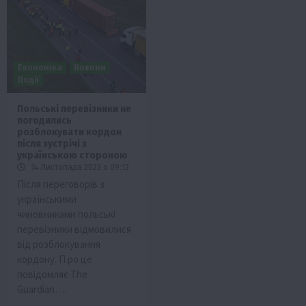
Економіка
Новини
Події
Польські перевізники не
погодились
розблокувати кордон
після зустрічі з
українською стороною
14 Листопада 2023 о 09:13
Після переговорів з
українськими
чиновниками польські
перевізники відмовилися
від розблокування
кордону. П ро це
повідомляє The
Guardian….