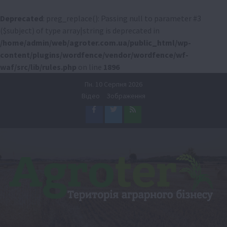
Deprecated
: preg_replace(): Passing null to parameter #3
($subject) of type array|string is deprecated in
/home/admin/web/agroter.com.ua/public_html/wp-
content/plugins/wordfence/vendor/wordfence/wf-
waf/src/lib/rules.php
on line
1896
Перейти
Пн. 10 Серпня 2026
до
Відео
Зображення
вмісту
Facebook
Twitter
Feed