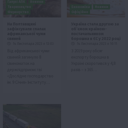
Галузі АПК
Новини
Твариництво
Економіка
Новини
Фермерство
Офіційно
На Полтавщині
Україна стала другою за
зафіксували спалах
об’ємом країною-
африканської чуми
постачальником
свиней
борошна в ЄС у 2022 році
14 Листопада 2023 о 13:03
14 Листопада 2023 о 10:11
Від африканської чуми
З 2019 року обсяг
свиней загинуло 8
експорту борошна в
свиноматок на
Україні скоротився у 4,8
держпідприємстві
разів – з 365…
«Дослідне господарство
ім. 9 Січня» Інституту…