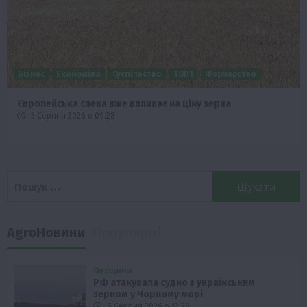
Бізнес
Економіка
Суспільство
ТОП1
Фермерство
Європейська спека вже впливає на ціну зерна
5 Серпня 2026 о 09:28
Пошук:
AgroНовини
Популярні
Одещина
РФ атакувала судно з українським
зерном у Чорному морі
6 Серпня 2026 о 12:28