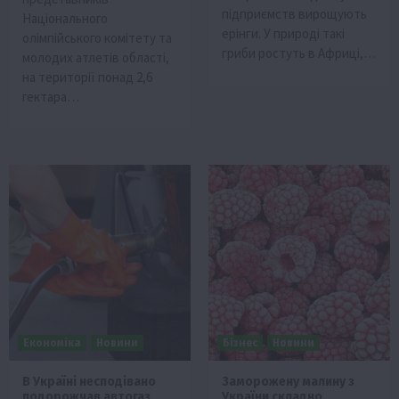
підприємств вирощують
Національного
ерінги. У природі такі
олімпійського комітету та
гриби ростуть в Африці,…
молодих атлетів області,
на території понад 2,6
гектара…
Економіка
Новини
Бізнес
Новини
В Україні несподівано
Заморожену малину з
подорожчав автогаз
України складно