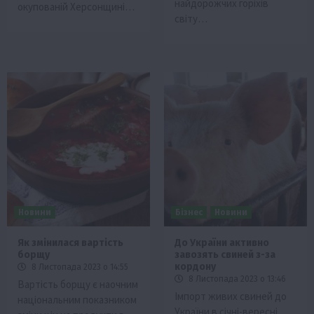
найдорожчих горіхів
окупованій Херсонщині…
світу…
Новини
Бізнес
Новини
Як змінилася вартість
До України активно
борщу
завозять свиней з-за
кордону
8 Листопада 2023 о 14:55
8 Листопада 2023 о 13:46
Вартість борщу є наочним
Імпорт живих свиней до
національним показником
України в січні-вересні