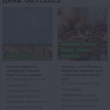
Вінниччина
Волинь
Новини
Регіони
Новини
ТОП1
Фермерство
росіяни знищують
Фермер з села Лісове на
заповідник “Асканія-
Вінниччині вирощує одні
Нова” на Херсонщині
з найдорожчих горіхів у
світі
8 Листопада 2023 о 20:02
8 Листопада 2023 о 19:28
“Асканія-Нова” –
У селі Лісове
найбільший степовий
Жмеринського району
заповідник Європи з
Вінницької області Іван
унікальним тваринним та
Юкал вирощує один із
рослинним світами На