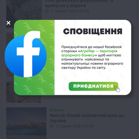
ЗЗФ: реалізація феросплавів та
прибуток у півріччі
6 Серпня 2026 о 07:28
Економіка
Експорт ячменю та гороху до Китаю:
дедлайн для подачі заявок
5 Серпня 2026 о 22:58
Смачно!
Шоколадні огірки: ніжинський бренд
дивує новинкою
5 Серпня 2026 о 22:28
Новини
Maersk: Новий залізничний шлях до
України
5 Серпня 2026 о 21:58