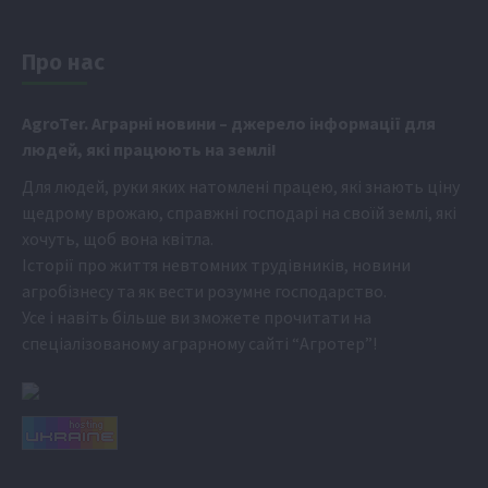
Про нас
Аgr
oTer. Аграрні новини
– джерело інформації для
людей, які працюють на землі!
Для людей, руки яких натомлені працею, які знають ціну
щедрому врожаю, справжні господарі на своїй землі, які
хочуть, щоб вона квітла.
Історії про життя невтомних трудівників, новини
агробізнесу та як вести розумне господарство.
Усе і навіть більше ви зможете прочитати на
спеціалізованому аграрному сайті
“Агротер”
!