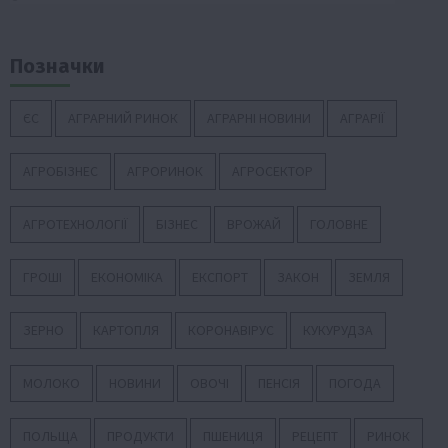
Позначки
ЄС
АГРАРНИЙ РИНОК
АГРАРНІ НОВИНИ
АГРАРІЇ
АГРОБІЗНЕС
АГРОРИНОК
АГРОСЕКТОР
АГРОТЕХНОЛОГІЇ
БІЗНЕС
ВРОЖАЙ
ГОЛОВНЕ
ГРОШІ
ЕКОНОМІКА
ЕКСПОРТ
ЗАКОН
ЗЕМЛЯ
ЗЕРНО
КАРТОПЛЯ
КОРОНАВІРУС
КУКУРУДЗА
МОЛОКО
НОВИНИ
ОВОЧІ
ПЕНСІЯ
ПОГОДА
ПОЛЬЩА
ПРОДУКТИ
ПШЕНИЦЯ
РЕЦЕПТ
РИНОК