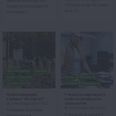
зміни цін на продукти в
2023 року склав 423 тонни,
Україні. Хоча інгредієнти
що в 5,5…
популярної…
Житомирщина
Новини
Події
Регіони
Бізнес
Новини
Суспільство
Регіони
Черкащина
На Житомирщині
У Черкасах вирощують
зʼявився “Ліс памʼяті”
гриби за китайською
технологією
8 Листопада 2023 о 12:32
8 Листопада 2023 о 11:14
Спільними зусиллями
У Черкасах на одному з
представників