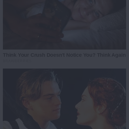
Think Your Crush Doesn't Notice You? Think Again
BRAINBERRIES