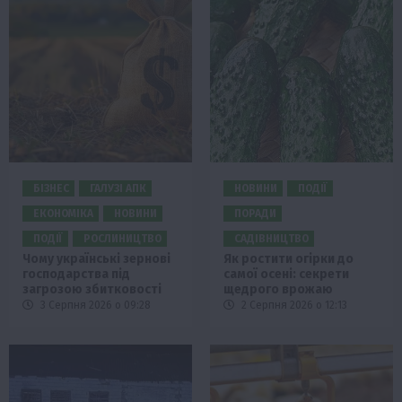
БІЗНЕС
ГАЛУЗІ АПК
НОВИНИ
ПОДІЇ
ЕКОНОМІКА
НОВИНИ
ПОРАДИ
ПОДІЇ
РОСЛИНИЦТВО
САДІВНИЦТВО
Чому українські зернові
Як ростити огірки до
господарства під
самої осені: секрети
загрозою збитковості
щедрого врожаю
3 Серпня 2026 о 09:28
2 Серпня 2026 о 12:13