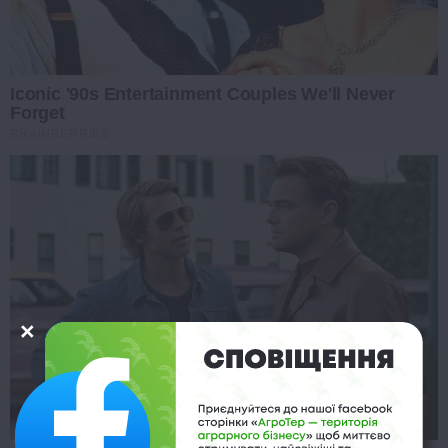
Iconic '90s Entertainment Couples We'll Never
Forget
BRAINBERRIES