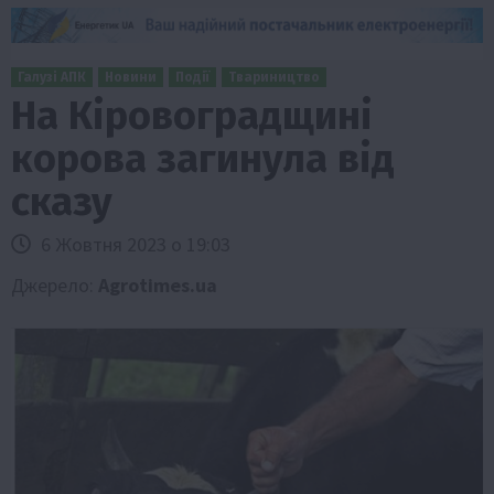
Галузі АПК
Новини
Події
Твариництво
На Кіровоградщині
корова загинула від
сказу
6 Жовтня 2023 о 19:03
Джерело:
Agrotimes.ua