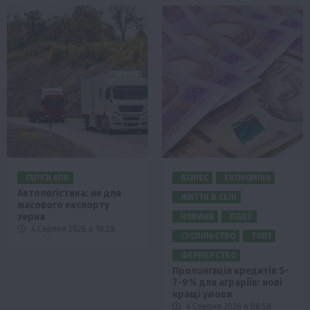
ГАЛУЗІ АПК
БІЗНЕС
ЕКОНОМІКА
Автологістика: не для
ЖИТТЯ В СЕЛІ
масового експорту
зерна
НОВИНИ
ПОДІЇ
4 Серпня 2026 о 10:28
СУСПІЛЬСТВО
ТОП1
ФЕРМЕРСТВО
Пролонгація кредитів 5-
7-9% для аграріїв: нові
кращі умови
4 Серпня 2026 о 08:58