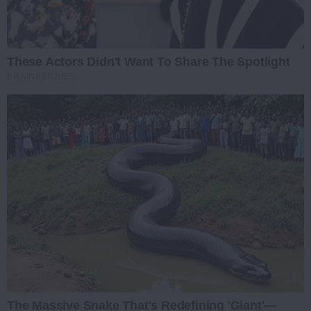
These Actors Didn't Want To Share The Spotlight
BRAINBERRIES
The Massive Snake That's Redefining 'Giant'—