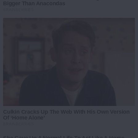
Bigger Than Anacondas
BRAINBERRIES
Culkin Cracks Up The Web With His Own Version
Of ‘Home Alone’
BRAINBERRIES
She Gave Up A Normal Life To Act Like A Horse