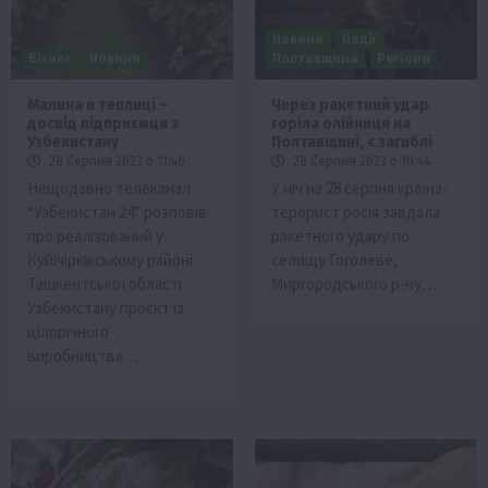
Новини
Події
Бізнес
Новини
Полтавщина
Регіони
Малина в теплиці –
Через ракетний удар
досвід підприємця з
горіла олійниця на
Узбекистану
Полтавщині, є загиблі
28 Серпня 2023 о 11:46
28 Серпня 2023 о 10:44
Нещодавно телеканал
У ніч на 28 серпня країна-
“Узбекистан 24” розповів
терорист росія завдала
про реалізований у
ракетного удару по
Куйічіркікському районі
селищу Гоголеве,
Ташкентської області
Миргородського р-ну…
Узбекистану проєкт із
цілорічного
виробництва…