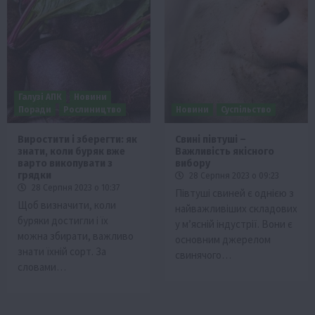
Галузі АПК
Новини
Поради
Рослиництво
Новини
Суспільство
Виростити і зберегти: як
Свині півтуші –
знати, коли буряк вже
Важливість якісного
варто викопувати з
вибору
грядки
28 Серпня 2023 о 09:23
28 Серпня 2023 о 10:37
Півтуші свиней є однією з
Щоб визначити, коли
найважливіших складових
буряки достигли і їх
у м’ясній індустрії. Вони є
можна збирати, важливо
основним джерелом
знати їхній сорт. За
свинячого…
словами…