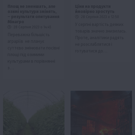
Площ не зменшать, але
Ціни на продукти
озимі культури змінять,
ймовірно зростуть
– результати опитування
28 Серпня 2023 о 12:50
Мінагро
У серпні вартість деяких
28 Серпня 2023 о 14:45
товарів значно знизилась.
Переважна більшість
Проте, аналітики радять
аграріїв не планує
не розслаблятися і
суттєво змінювати посівні
готуватися до…
площі під озимими
культурами в порівнянні
з…