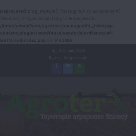
Deprecated
: preg_replace(): Passing null to parameter #3
($subject) of type array|string is deprecated in
/home/admin/web/agroter.com.ua/public_html/wp-
content/plugins/wordfence/vendor/wordfence/wf-
waf/src/lib/rules.php
on line
1896
Перейти
Нд. 9 Серпня 2026
до
Відео
Зображення
вмісту
Facebook
Twitter
Feed