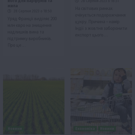
його для парфумів та
28 Серпня 2023 о 16:31
мила
На світових ринках
28 Серпня 2023 о 18:50
очікується подорожчання
Уряд Франції виділяє 200
цукру. Причина – намір
млн євро на знищення
Індії з жовтня заборонити
надлишків вина та
експорт цього…
підтримку виробників.
Про це…
Новини
Економіка
Новини