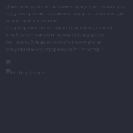
Для людей, руки яких натомлені працею, які знають ціну
щедрому врожаю, справжні господарі на своїй землі, які
хочуть, щоб вона квітла.
Історії про життя невтомних трудівників, новини
агробізнесу та як вести розумне господарство.
Усе і навіть більше ви зможете прочитати на
спеціалізованому аграрному сайті
“Агротер”
!