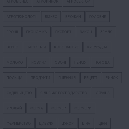
АГРОБІЗНЕС
АГРОРИНОК
АГРОСЕКТОР
АГРОТЕХНОЛОГІЇ
БІЗНЕС
ВРОЖАЙ
ГОЛОВНЕ
ГРОШІ
ЕКОНОМІКА
ЕКСПОРТ
ЗАКОН
ЗЕМЛЯ
ЗЕРНО
КАРТОПЛЯ
КОРОНАВІРУС
КУКУРУДЗА
МОЛОКО
НОВИНИ
ОВОЧІ
ПЕНСІЯ
ПОГОДА
ПОЛЬЩА
ПРОДУКТИ
ПШЕНИЦЯ
РЕЦЕПТ
РИНОК
САДІВНИЦТВО
СІЛЬСЬКЕ ГОСПОДАРСТВО
УКРАЇНА
УРОЖАЙ
ФЕРМА
ФЕРМЕР
ФЕРМЕРИ
ФЕРМЕРСТВО
ЦИБУЛЯ
ЦУКОР
ЦІНА
ЦІНИ