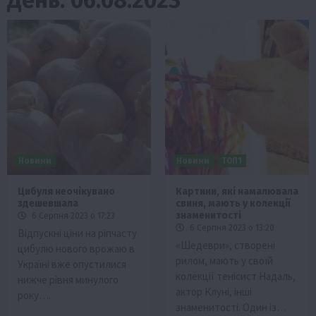
Новини
Новини
ТОП1
Цибуля неочікувано
Картини, які намалювала
здешевшала
свиня, мають у колекції
знаменитості
6 Серпня 2023 о 17:23
6 Серпня 2023 о 13:20
Відпускні ціни на ріпчасту
«Шедеври», створені
цибулю нового врожаю в
рилом, мають у своїй
Україні вже опустилися
колекції тенісист Надаль,
нижче рівня минулого
актор Клуні, інші
року….
знаменитості. Один із…