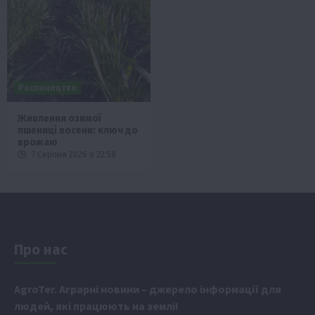
Рослиництво
Живлення озимої
пшениці восени: ключ до
врожаю
7 Серпня 2026 о 22:58
Про нас
Аgr
oTer. Аграрні новини
– джерело інформації для
людей, які працюють на землі!