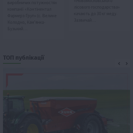
«Новомосковського
виробничих потужностях
лісового господарства»
компанії «Контінентал
качають до 30 кг меду.
Фармерз Груп» (с. Велике
Зазвичай…
Колодно, Кам’янка-
Бузький…
ТОП публікації