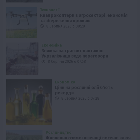
Технології
Квадрокоптери в агросекторі: економія
та збереження врожаю
8 Серпня 2026 о 08:28
Економіка
Знижка на транзит вантажів:
Укрзалізниця веде переговори
8 Серпня 2026 о 07:58
Економіка
Ціни на рослинні олії б’ють
рекорди
8 Серпня 2026 о 07:28
Рослиництво
Живлення озимої пшениці восени: ключ