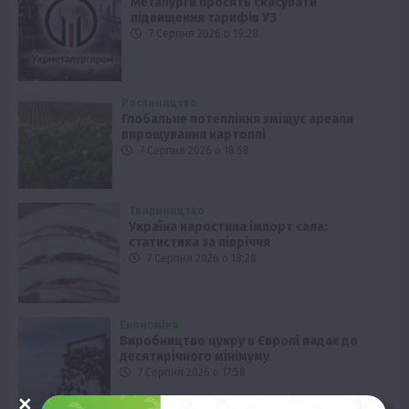
Металурги просять скасувати
підвищення тарифів УЗ
7 Серпня 2026 о 19:28
Рослиництво
Глобальне потепління зміщує ареали
вирощування картоплі
7 Серпня 2026 о 18:58
Твариництво
Україна наростила імпорт сала:
статистика за півріччя
7 Серпня 2026 о 18:28
Економіка
Виробництво цукру в Європі падає до
десятирічного мінімуму
7 Серпня 2026 о 17:58