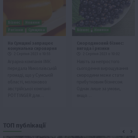
Бізнес
Новини
Регіони
Сумщина
Бізнес
Новини
На Сумщині запрацює
Смородиновий бізнес:
комунальна сироварня
вигода і ризики
2 Серпня 2023 о 10:55
2 Серпня 2023 о 10:02
Аграрна компанія ІМК
Навіть за непростого
передала Миколаївській
сьогодення вирощування
громаді, що у Сумській
смородини може стати
області, молоковоз
прибутковим бізнесом.
австрійської компанії
Однак лише за умови,
PÖTTINGER для…
якщо…
ТОП публікації