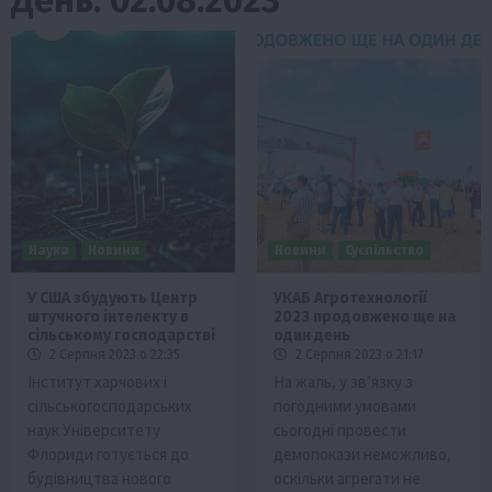
Наука
Новини
Новини
Суспільство
У США збудують Центр
УКАБ Агротехнології
штучного інтелекту в
2023 продовжено ще на
сільському господарстві
один день
2 Серпня 2023 о 22:35
2 Серпня 2023 о 21:17
Інститут харчових і
На жаль, у зв’язку з
сільськогосподарських
погодними умовами
наук Університету
сьогодні провести
Флориди готується до
демопокази неможливо,
будівництва нового
оскільки агрегати не