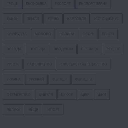
ГРОШІ
ЕКОНОМІКА
ЕКСПОРТ
ЕКСПОРТ ЗЕРНА
ЗАКОН
ЗЕМЛЯ
ЗЕРНО
КАРТОПЛЯ
КОРОНАВІРУС
КУКУРУДЗА
МОЛОКО
НОВИНИ
ОВОЧІ
ПЕНСІЯ
ПОГОДА
ПОЛЬЩА
ПРОДУКТИ
ПШЕНИЦЯ
РЕЦЕПТ
РИНОК
САДІВНИЦТВО
СІЛЬСЬКЕ ГОСПОДАРСТВО
УКРАЇНА
УРОЖАЙ
ФЕРМЕР
ФЕРМЕРИ
ФЕРМЕРСТВО
ЦИБУЛЯ
ЦУКОР
ЦІНА
ЦІНИ
ЯБЛУКА
ЯЙЦЯ
ІМПОРТ