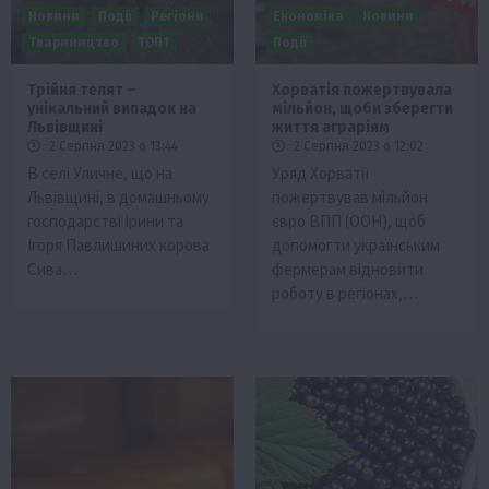
Новини
Події
Регіони
Економіка
Новини
Твариництво
ТОП1
Події
Трійня телят –
Хорватія пожертвувала
унікальний випадок на
мільйон, щоби зберегти
Львівщині
життя аграріям
2 Серпня 2023 о 13:44
2 Серпня 2023 о 12:02
В селі Уличне, що на
Уряд Хорватії
Львівщині, в домашньому
пожертвував мільйон
господарстві Ірини та
євро ВПП (ООН), щоб
Ігоря Павлишиних корова
допомогти українським
Сива…
фермерам відновити
роботу в регіонах,…