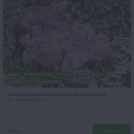
Наука
Новини
Події
Регіони
ТОП1
Туризм
Фермерство
Франківщина
У Карпатах виявили рідкісний гриб Свиняче вухо
7 Серпня 2026 о 17:28
Пошук: