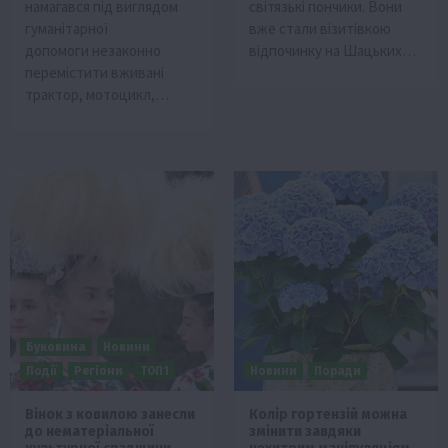
намагався під виглядом
світязькі пончики. Вони
гуманітарної
вже стали візитівкою
допомоги незаконно
відпочинку на Шацьких…
перемістити вживані
трактор, мотоцикл,…
Буковина
Новини
Події
Регіони
ТОП1
Новини
Поради
Вінок з ковилою занесли
Колір гортензій можна
до нематеріальної
змінити завдяки