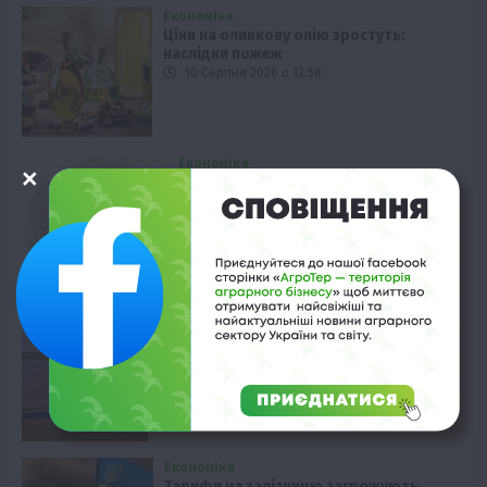
Економіка
Ціни на оливкову олію зростуть:
наслідки пожеж
10 Серпня 2026 о 12:58
Економіка
Молочна продукція: ціни впали на
чверть
10 Серпня 2026 о 12:28
Економіка
Атаки РФ: Росія цілить у зернові
коридори України
10 Серпня 2026 о 11:58
Економіка
Тарифи на залізницю загрожують