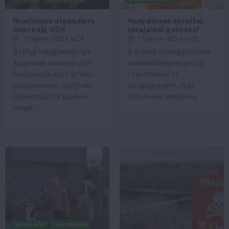
Пенсіонери отримають
Чому восени потрібні
кошти від ООН
спеціальні добрива?
2 Серпня 2023 о 14:29
2 Серпня 2023 о 14:05
В уряді повідомили про
В осінній період рослини
додаткові виплати для
зазвичай переходять у
пенсіонерів від Світової
стан спокою та
продовольчої програми
зосереджують свої
Організації Об’єднаних
зусилля на зміцненні…
Націй….
Галузі АПК
Львівщина