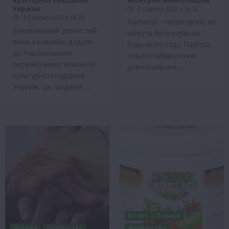
культурної спадщини
нехитрим маніпуляціям
України
2 Серпня 2023 о 16:34
2 Серпня 2023 о 18:20
Гортензії ‒ пишні квіти, які
Буковинський урочистий
можуть бути окрасою
вінок з ковилою додали
будь-якого саду. Палітра
до Національного
їхнього забарвлення
переліку нематеріальної
доволі широка….
культурної спадщини
України. Ця традиція…
Бізнес
Поради
Новини
Суспільство
Фермерство