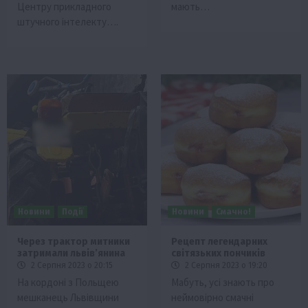
Центру прикладного
мають…
штучного інтелекту….
Новини
Події
Новини
Смачно!
Через трактор митники
Рецепт легендарних
затримали львівʼянина
світязьких пончиків
2 Серпня 2023 о 20:15
2 Серпня 2023 о 19:20
На кордоні з Польщею
Мабуть, усі знають про
мешканець Львівщини
неймовірно смачні