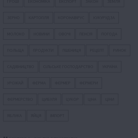
ГРОШІ
ЕКОНОМІКА
ЕКСПОРТ
ЗАКОН
ЗЕМЛЯ
ЗЕРНО
КАРТОПЛЯ
КОРОНАВІРУС
КУКУРУДЗА
МОЛОКО
НОВИНИ
ОВОЧІ
ПЕНСІЯ
ПОГОДА
ПОЛЬЩА
ПРОДУКТИ
ПШЕНИЦЯ
РЕЦЕПТ
РИНОК
САДІВНИЦТВО
СІЛЬСЬКЕ ГОСПОДАРСТВО
УКРАЇНА
УРОЖАЙ
ФЕРМА
ФЕРМЕР
ФЕРМЕРИ
ФЕРМЕРСТВО
ЦИБУЛЯ
ЦУКОР
ЦІНА
ЦІНИ
ЯБЛУКА
ЯЙЦЯ
ІМПОРТ