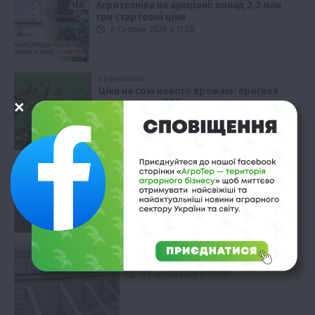
Агротехніка на аукціоні: понад 2,2 млн
грн стартової ціни
8 Серпня 2026 о 11:28
Економіка
Ціни на сою нового врожаю: прогноз
зростання на 25%
8 Серпня 2026 о 10:58
Вінниччина
ФГ «Агат Поділля» тестує технологію
strip-till на соняшнику
8 Серпня 2026 о 10:28
Технології
Кернел тестує нові сховища зерна
8 Серпня 2026 о 09:58