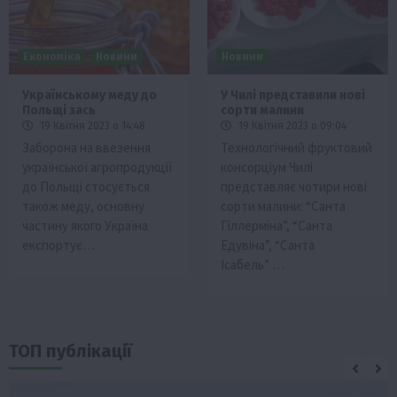
Економіка
Новини
Новини
Українському меду до
У Чилі представили нові
Польщі зась
сорти малини
19 Квітня 2023 о 14:48
19 Квітня 2023 о 09:04
Заборона на ввезення
Технологічний фруктовий
української агропродукції
консорціум Чилі
до Польщі стосується
представляє чотири нові
також меду, основну
сорти малини: “Санта
частину якого Україна
Гіллерміна”, “Санта
експортує…
Едувіна”, “Санта
Ісабель” …
ТОП публікації