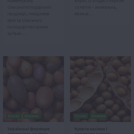
найменувань
кількість опадів у березні
сільськогосподарської
та квітні – аномальна,
продукції, повідомив
вважає…
міністр сільського
господарства країни
Іштван…
Бізнес
Новини
Бізнес
Новини
Українські фермери
Купити насіння і