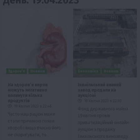
Здоров’я
Новини
Економіка
Новини
На здоровʼя нирок
Ізмаїльський винний
можуть негативно
завод продали на
вплинути кілька
аукціоні
продуктів
19 Квітня 2023 о 22:30
19 Квітня 2023 о 22:46
Фонд державного майна
Часто наш раціон може
19 квітня провів
стати причиною появи
приватизаційний онлайн-
хвороб і якщо вчасно його
аукціон з продажу
не скоригувати, то…
Ізмаїльського винзаводу.