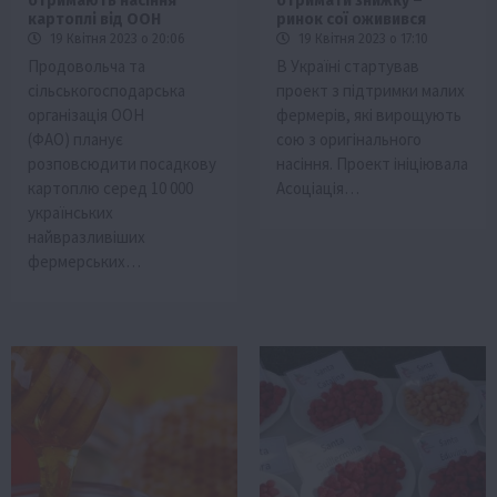
отримають насіння
отримати знижку –
картоплі від ООН
ринок сої оживився
19 Квітня 2023 о 20:06
19 Квітня 2023 о 17:10
Продовольча та
В Україні стартував
сільськогосподарська
проект з підтримки малих
організація ООН
фермерів, які вирощують
(ФАО) планує
сою з оригінального
розповсюдити посадкову
насіння. Проект ініціювала
картоплю серед 10 000
Асоціація…
українських
найвразливіших
фермерських…