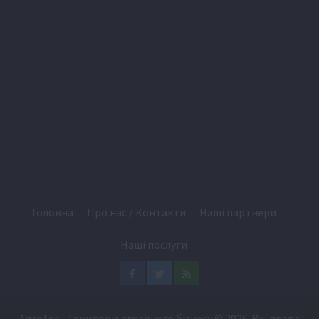
Головна
Про нас / Контакти
Наші партнери
Наші послуги
Facebook
Twitter
Feed
AgroTer - Територія аграрного бізнесу
© 2026. Всі права