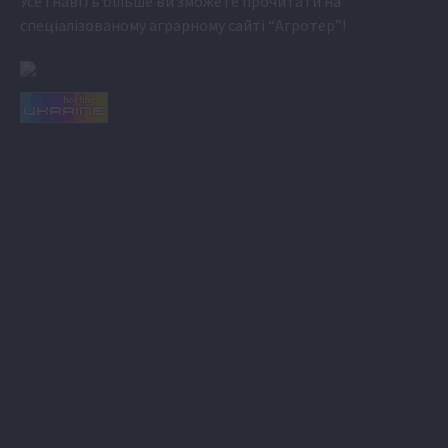
Усе і навіть більше ви зможете прочитати на
спеціалізованому аграрному сайті
“Агротер”
!