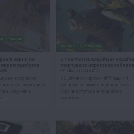
ка
Новини
Новини
Суспільство
років зерно не
З 1 квітня на водоймах Україн
рмерам прибуток
стартувала нерестова заборо
ії
Бізнес
Новини
Офіційно
Події
Суспільство
22:00
4 Квітня 2023 о 21:00
во
ТОП1
Фермерство
щування зернових
З 1 квітня на переважній більшості
вно вплине на світовий
рибогосподарських водних об’єктів
жаю за
Оренда садової ділянки: як усе оформити
гноз озвучили в
України вступає в силу щорічна
легально та без проблем
юзі…
нерестова…
5 Серпня 2026 о 20:14