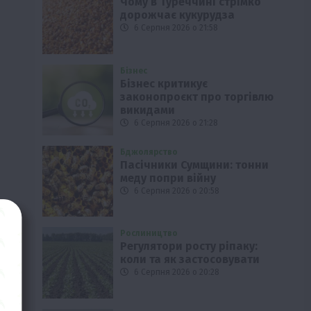
Чому в Туреччині стрімко
дорожчає кукурудза
6 Серпня 2026 о 21:58
Бізнес
Бізнес критикує
законопроєкт про торгівлю
викидами
6 Серпня 2026 о 21:28
Бджолярство
Пасічники Сумщини: тонни
меду попри війну
6 Серпня 2026 о 20:58
Рослиництво
Регулятори росту ріпаку:
коли та як застосовувати
6 Серпня 2026 о 20:28