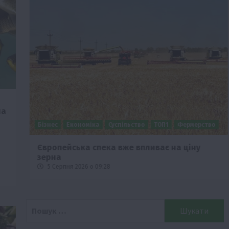
и
на
Бізнес
Економіка
Суспільство
ТОП1
Фермерство
Європейська спека вже впливає на ціну
зерна
5 Серпня 2026 о 09:28
Пошук: