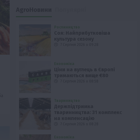
AgroНовини
Популярні
Рослиництво
Соя: Найприбутковіша
культура сезону
7 Серпня 2026 о 09:28
Економіка
Ціни на вуглець в Європі
тримаються вище €80
7 Серпня 2026 о 08:58
ба
Твариництво
Держпідтримка
тваринництва: 31 комплекс
на компенсацію
7 Серпня 2026 о 08:28
Економіка