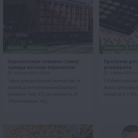
Новини
Офіційно
Економіка
Нов
Укрзалізниця знизила ставку
Програму дос
оренди вагонів-зерновозів
розширили
4 Квітня 2023 о 20:00
4 Квітня 2023 о 
тавка оренди вагонів-зерновозів та
У Кабміні ухвали
вагонів для перевезення борошна
якому програма 
умовного типу 972, які належать АТ
кредитів 5-7-9%
«Укрзалізниця», від…