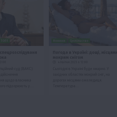
ТОП1
Новини
Суспільство
 спецрозслідуваня
Погода в Україні: дощі, місцями
юка
мокрим снігом
13:00
4 Квітня 2023 о 12:00
ційний суд (ВАКС)
Сьогодні в Україні буде хмарно. У
здійснення
західних областях мокрий сніг, на
ння щодо власника
дорогах місцями ожеледиця.
кого підозрюють у…
Температура…