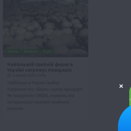
Бізнес
Новини
Події
Найбільшій грибній фермі в
Україні загрожує ліквідація
4 Квітня 2023 о 11:04
Найбільше в Україні грибне
підприємство «Верес» шукає орендаря.
Як повідомляє UMDIS, керівництво
материнської компанії прийняло
рішення…