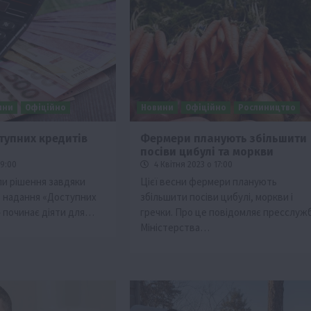
ини
Офіційно
Новини
Офіційно
Рослиництво
тупних кредитів
Фермери планують збільшити
посіви цибулі та моркви
19:00
4 Квітня 2023 о 17:00
ли рішення завдяки
Цієї весни фермери планують
з надання «Доступних
збільшити посіви цибулі, моркви і
» починає діяти для…
гречки. Про це повідомляє пресслуж
Міністерства…