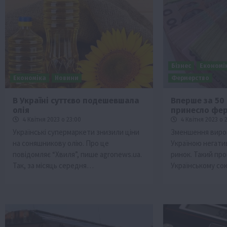
Бізнес
Економі
Економіка
Новини
Фермерство
В Україні суттєво подешевшала
Вперше за 50 
олія
принесло фе
Бізнес
Галузі АПК
Економіка
Новини
Под
4 Квітня 2023 о 23:00
4 Квітня 2023 о 
Рослиництво
Суспільство
ТОП1
Фермерст
Українські супермаркети знизили ціни
Зменшення виро
на соняшникову олію. Про це
Україною негати
Кредити для аграріїв під заставу вро
повідомляє “Хвиля”, пише agronews.ua.
ринок. Такий про
новою програмою від Уряду
Так, за місяць середня…
Українському со
1 Серпня 2026 о 11:58