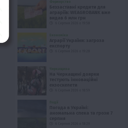
Фермерство
Беззаставні кредити для
аграріїв: WEAGROBANK вже
видав 6 млн грн
6 Серпня 2026 о 19:58
Економіка
Аграрії України: загроза
експорту
6 Серпня 2026 о 19:28
Черкащина
На Черкащині доярки
тестують інноваційні
екзоскелети
6 Серпня 2026 о 18:59
Події
Погода в Україні:
аномальна спека та грози 7
серпня
6 Серпня 2026 о 18:29