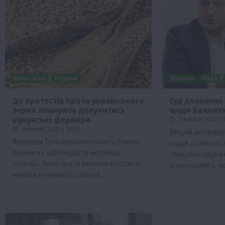
Економіка
Новини
Новини
Події
До протестів проти українського
Суд дозволив
зерна планують долучитись
щодо Бахмат
румунські фермери
4 Квітня 2023 о 
4 Квітня 2023 о 15:00
Вищий антикоруп
Фермери Тульчинського повіту Румунії
надав дозвіл на 
планують заблокувати митницю
спецрозслідува
«Ісакча». Вони проти великих поставок
агрохолдингу, я
неоподаткованого зерна з…