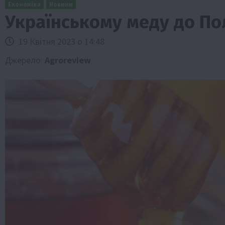
Економіка
Новини
Українському меду до По
19 Квітня 2023 о 14:48
Джерело:
Аgroreview
Бізнес
Економіка
Життя в селі
Новини
ТОП1
Фермерство
Аграрії отримають кредити до 10 млн 
Sense Bank
4 Серпня 2026 о 12:08