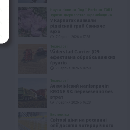
Наука
Новини
Події
Регіони
ТОП1
Туризм
Фермерство
Франківщина
У Карпатах виявили
рідкісний гриб Свиняче
вухо
7 Серпня 2026 о 17:28
Технології
Väderstad Carrier 925:
ефективна обробка важких
ґрунтів
7 Серпня 2026 о 16:58
Технології
Алюмінієвий напівпричіп
KRONE SX: перевезення без
втрат
7 Серпня 2026 о 16:28
Економіка
Світові ціни на рослинні
олії досягли чотирирічного