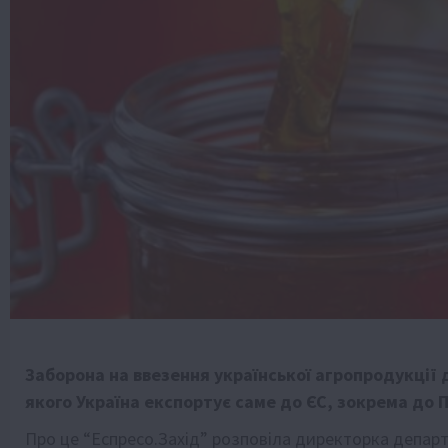
Заборона на ввезення української агропродукції 
якого Україна експортує саме до ЄС, зокрема до 
Про це “
Еспресо.Захід
” розповіла директорка департ