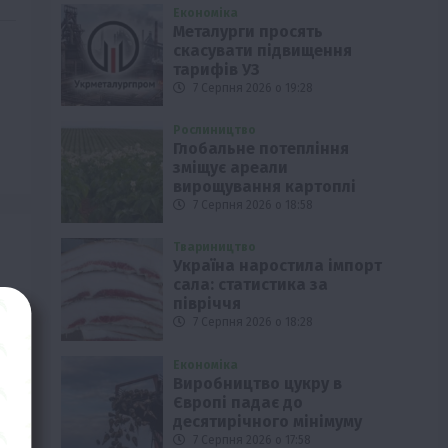
Економіка
Металурги просять
скасувати підвищення
тарифів УЗ
7 Серпня 2026 о 19:28
Рослиництво
Глобальне потепління
зміщує ареали
вирощування картоплі
7 Серпня 2026 о 18:58
Твариництво
Україна наростила імпорт
сала: статистика за
півріччя
7 Серпня 2026 о 18:28
Економіка
Виробництво цукру в
Європі падає до
десятирічного мінімуму
7 Серпня 2026 о 17:58