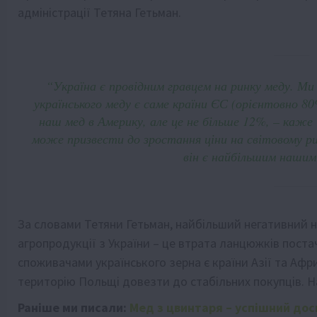
адміністрації Тетяна Гетьман.
“Україна є провідним гравцем на ринку меду. Ми
українського меду є саме країни ЄС (орієнтовно 
наш мед в Америку, але це не більше 12%, – каже
може призвести до зростання ціни на світовому ри
він є найбільшим нашим
За словами Тетяни Гетьман, найбільший негативний 
агропродукції з України – це втрата ланцюжків пост
споживачами українського зерна є країни Азії та Афр
територію Польщі довезти до стабільних покупців. Н
Раніше ми писали:
Мед з цвинтаря – успішний дос