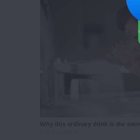
Why this ordinary drink is the secr
CTA FAVORITE