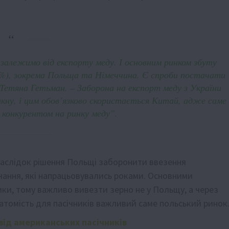
 залежимо від експорту меду. І основним ринком збуту
80%), зокрема Польща та Німеччина. Є спроби постачати
 Тетяна Гетьман. – Заборона на експорт меду з України
кну, і цим обов’язково скористається Китай, адже саме
 конкурентом на ринку меду”.
наслідок рішення Польщі заборонити ввезення
ачання, які напрацьовувались роками. Основними
ики, тому важливо вивезти зерно не у Польщу, а через
атомість для пасічників важливий саме польський ринок
від американських пасічників