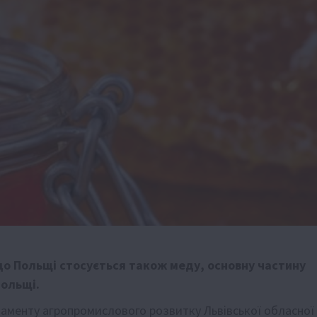
до Польщі стосується також меду, основну частину
Польщі.
аменту агропромислового розвитку Львівської обласної