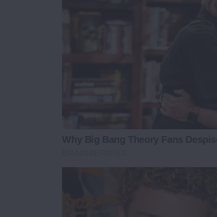
Why Big Bang Theory Fans Despis
BRAINBERRIES