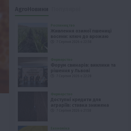
AgroНовини
Популярні
Рослиництво
Живлення озимої пшениці
восени: ключ до врожаю
7 Серпня 2026 о 22:58
Фермерство
Форум свинарів: виклики та
рішення у Львові
7 Серпня 2026 о 22:28
Фермерство
Доступні кредити для
аграріїв: ставка знижена
7 Серпня 2026 о 21:58
Економіка