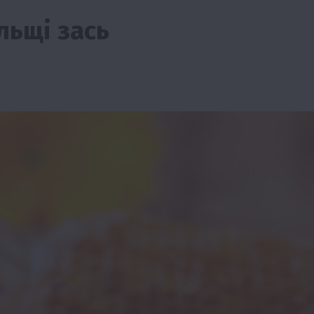
льщі зась
Події
Наука
Новини
Події
Регіони
ТОП1
Туризм
Фермерство
Франківщина
грн від
У Карпатах виявили рідкісний гриб Свиня
вухо
7 Серпня 2026 о 17:28