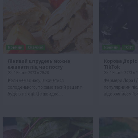
Новини
Смачно!
Новини
ТОП1
Лінивий штрудель можна
Корова Доріс
вживати під час посту
TikTok
Бізнес
Галузі АПК
Економіка
Новини
Под
1 Квітня 2023 о 20:28
1 Квітня 2023 о 1
Рослиництво
Суспільство
ТОП1
Фермерст
Коли немає часу, а хочеться
Фермери Лора і 
солоденького, то саме такий рецепт
популярними післ
Кредити для аграріїв під заставу вро
буде в нагоді. Це швидко…
відеозаписом “в
новою програмою від Уряду
1 Серпня 2026 о 11:58