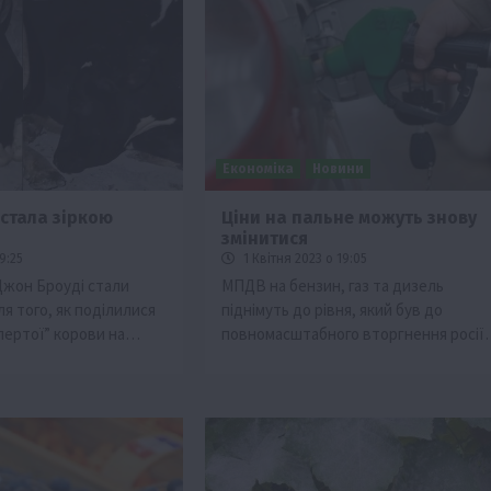
Економіка
Новини
 стала зіркою
Ціни на пальне можуть знову
змінитися
ії
Бізнес
Новини
Офіційно
Події
Суспільство
9:25
1 Квітня 2023 о 19:05
во
ТОП1
Фермерство
Джон Броуді стали
MПДВ на бензин, газ та дизель
я того, як поділилися
піднімуть до рівня, який був до
жаю за
Оренда садової ділянки: як усе оформити
пертої” корови на…
повномасштабного вторгнення росії
легально та без проблем
5 Серпня 2026 о 20:14