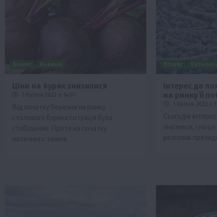
Бізнес
Новини
Бізнес
Економі
Ціни на буряк знизилися
Інтерес до ло
на ринку її п
1 Квітня 2023 о 14:07
1 Квітня 2023 о 1
Від початку березня на ринку
Сьогодні інтерес
столового буряка ситуація була
знизився, і на це
стабільною. Проте на початку
розповів презид
поточного тижня…