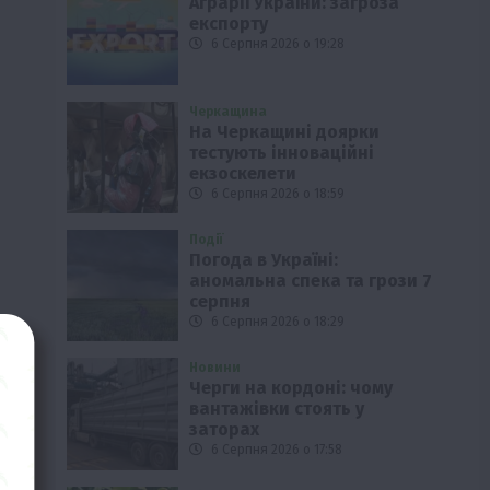
Аграрії України: загроза
експорту
6 Серпня 2026 о 19:28
Черкащина
На Черкащині доярки
тестують інноваційні
екзоскелети
6 Серпня 2026 о 18:59
Події
Погода в Україні:
аномальна спека та грози 7
серпня
6 Серпня 2026 о 18:29
Новини
Черги на кордоні: чому
вантажівки стоять у
заторах
6 Серпня 2026 о 17:58