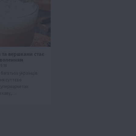
м та вершками стає
оволенням
09:18
багатьох українців
зня суттєво
супермаркетах
а каву,…