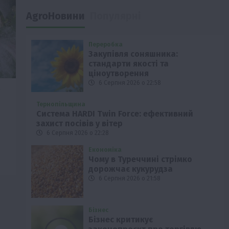
AgroНовини
Популярні
Переробка
Закупівля соняшника:
стандарти якості та
ціноутворення
6 Серпня 2026 о 22:58
Тернопільщина
Система HARDI Twin Force: ефективний
захист посівів у вітер
6 Серпня 2026 о 22:28
Економіка
Чому в Туреччині стрімко
дорожчає кукурудза
6 Серпня 2026 о 21:58
Бізнес
Бізнес критикує