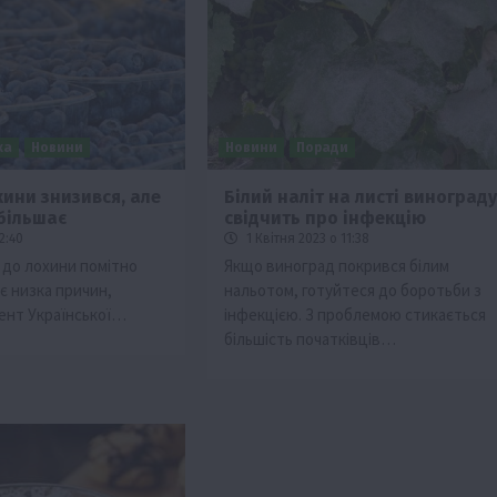
ка
Новини
Новини
Поради
хини знизився, але
Білий наліт на листі винограду
обільшає
свідчить про інфекцію
2:40
1 Квітня 2023 о 11:38
 до лохини помітно
Якщо виноград покрився білим
 є низка причин,
нальотом, готуйтеся до боротьби з
ент Української…
інфекцією. З проблемою стикається
більшість початківців…