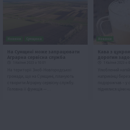
Новини
Сумщина
Новини
На Сумщині може запрацювати
Кава з цукро
Аграрна сервісна служба
дорогим зад
1 Квітня 2023 о 10:01
1 Квітня 2023 о 
На території Зноб-Новгородської
Улюблений напій 
громади, що на Сумщині, планують
наприкінці бере
створити Аграрну сервісну службу.
подорожчав – у 
Головна її функція —…
піднялися ціни н