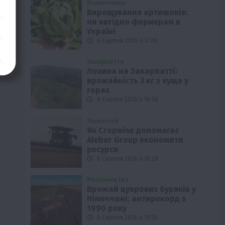
Вінниччина
Вирощування артишоків:
чи вигідно фермерам в
Україні
6 Серпня 2026 о 17:28
Закарпаття
Лохина на Закарпатті:
врожайність 3 кг з куща у
горах
6 Серпня 2026 о 16:58
Технології
Як Cropwise допомагає
Alebor Group економити
ресурси
6 Серпня 2026 о 16:28
Рослиництво
Врожай цукрових буряків у
Німеччині: антирекорд з
1990 року
6 Серпня 2026 о 15:58