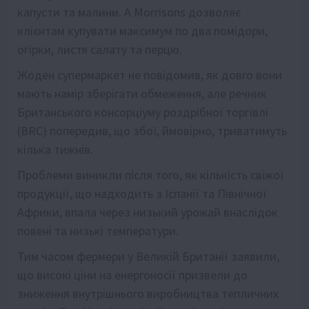
капусти та малини. А Morrisons дозволяє
клієнтам купувати максимум по два помідори,
огірки, листя салату та перцю.
Жоден супермаркет не повідомив, як довго вони
мають намір зберігати обмеження, але речник
Британського консорціуму роздрібної торгівлі
(BRC) попередив, що збої, ймовірно, триватимуть
кілька тижнів.
Проблеми виникли після того, як кількість свіжої
продукції, що надходить з Іспанії та Північної
Африки, впала через низький урожай внаслідок
повені та низькі температури.
Тим часом фермери у Великій Британії заявили,
що високі ціни на енергоносії призвели до
зниження внутрішнього виробництва тепличних