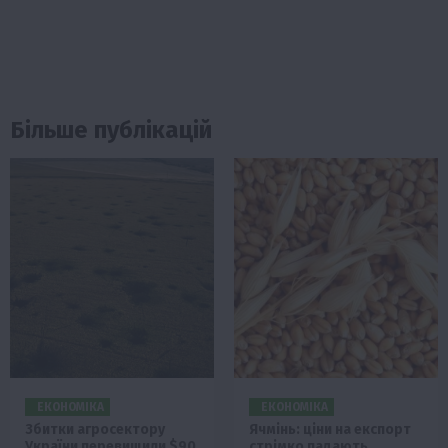
Більше публікацій
ЕКОНОМІКА
ЕКОНОМІКА
Збитки агросектору
Ячмінь: ціни на експорт
України перевищили $90
стрімко падають