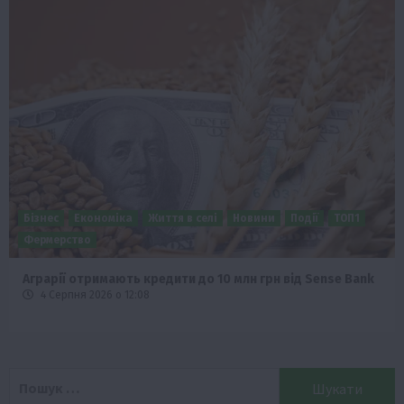
Бізнес
Економіка
Життя в селі
Новини
Події
Суспільство
ТОП1
Фермерство
Пролонгація кредитів 5-7-9% для аграріїв: нові кращі
умови
4 Серпня 2026 о 08:58
Пошук: