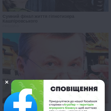
Сумний фінал життя гіпнотизера
Кашпіровського
PROZORO
Будете в шоці: випливла нова інформація про