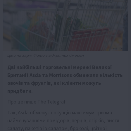
Ціни на харчі. Фото з відкритих джерел
Дві найбільші торговельні мережі Великої
Британії Asda та Morrisons обмежили кількість
овочів та фруктів, які клієнти можуть
придбати.
Про це пише
The Telegraf
.
Так, Asda обмежує покупців максимум трьома
найменуваннями помідорів, перців, огірків, листя
салату, пакетів із салатом, броколі, цвітної