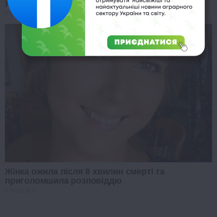
Януковича
PROZORO
Жінка ожила після 8 хвилин смерті та
приголомшила розповіддю
PROZORO