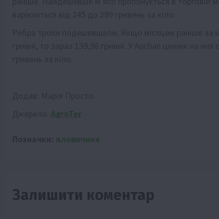
раніше. Найдешевше м’ясо пропонується в торговій ме
варіюються від 245 до 299 гривень за кіло.
Ребра трохи подешевшали. Якщо місяцем раніше за к
гривні, то зараз 139,98 гривні. У Auchan цінник на них
гривень за кіло.
Додав:
Марія Просто
Джерело:
AgroTer
Позначки:
яловичина
Залишити коментар