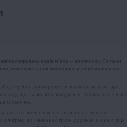
и
 найпопулярніших видів м’яса — яловичину. Скільки
ії
Бізнес
Новини
Офіційно
Події
Суспільство
ше, показують дані моніторингу, опубліковані на
во
ТОП1
Фермерство
жаю за
Оренда садової ділянки: як усе оформити
ійну, перебої з електропостачанням та інші фактори,
легально та без проблем
5 Серпня 2026 о 20:14
шої продукції тваринного походження. Українці все менше
ьше яловичину.
 не дуже втішили покупців. Станом на 21 лютого
 кілограм, що майже на 3 гривні дорожче, ніж на місяць