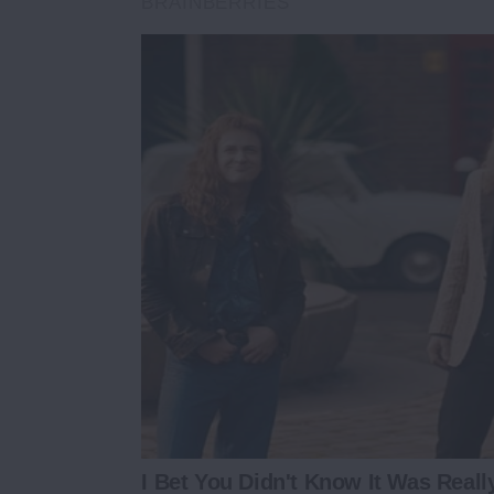
BRAINBERRIES
I Bet You Didn't Know It Was Real