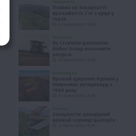
Закарпаття
Лохина на Закарпатті:
врожайність 3 кг з куща у
горах
6 Серпня 2026 о 16:58
Технології
Як Cropwise допомагає
Alebor Group економити
ресурси
6 Серпня 2026 о 16:28
Рослиництво
Врожай цукрових буряків у
Німеччині: антирекорд з
1990 року
6 Серпня 2026 о 15:58
Регіони
Закарпаття: рекордний
врожай чорниці цьогоріч
6 Серпня 2026 о 15:28