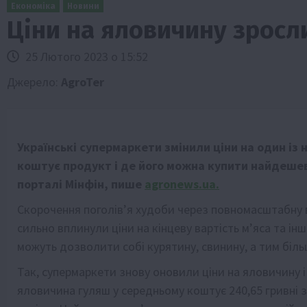
Економіка
Новини
Ціни на яловичину зросл
25 Лютого 2023 о 15:52
Джерело:
AgroTer
Українські супермаркети змінили ціни на один із
Бізнес
Галузі АПК
Економіка
Новини
Под
коштує продукт і де його можна купити найдешев
Рослиництво
Суспільство
ТОП1
Фермерст
порталі Мінфін, пише
agronews.ua.
Кредити для аграріїв під заставу вро
Скорочення поголів’я худоби через повномасштабну в
новою програмою від Уряду
1 Серпня 2026 о 11:58
сильно вплинули ціни на кінцеву вартість м’яса та ін
можуть дозволити собі курятину, свинину, а тим біл
Так, супермаркети знову оновили ціни на яловичину і
яловичина гуляш у середньому коштує 240,65 гривні за