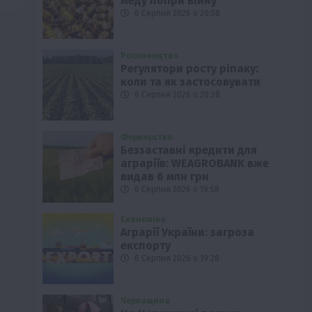
меду попри війну
6 Серпня 2026 о 20:58
Рослиництво
Регулятори росту ріпаку:
коли та як застосовувати
6 Серпня 2026 о 20:28
Фермерство
Беззаставні кредити для
аграріїв: WEAGROBANK вже
видав 6 млн грн
6 Серпня 2026 о 19:58
Економіка
Аграрії України: загроза
експорту
6 Серпня 2026 о 19:28
Черкащина