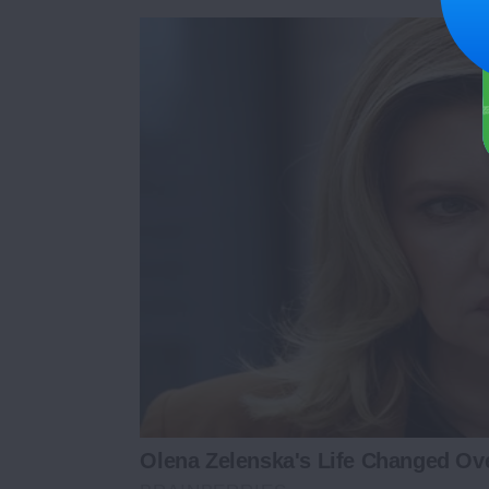
Olena Zelenska's Life Changed Ov