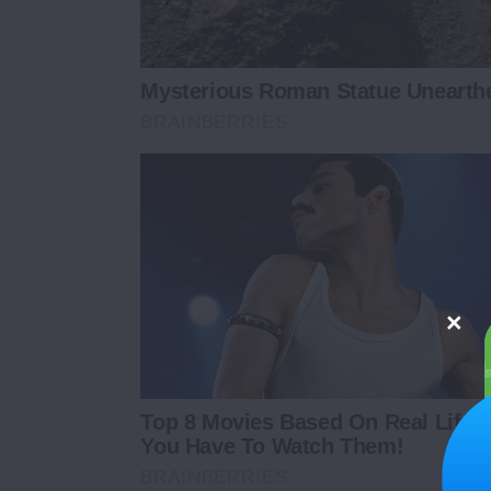
Mysterious Roman Statue Unearthe
BRAINBERRIES
Top 8 Movies Based On Real Life.
You Have To Watch Them!
BRAINBERRIES