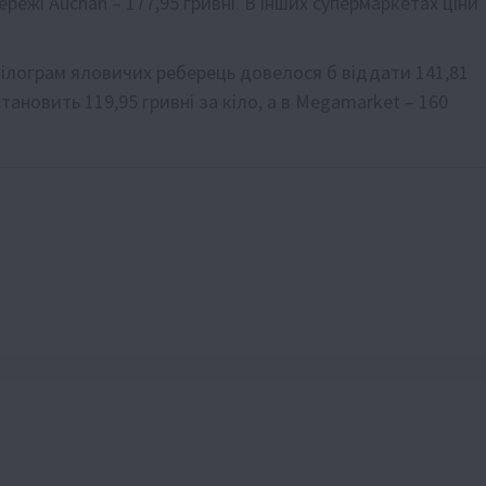
режі Auchan – 177,95 гривні. В інших супермаркетах ціни
ілограм яловичих реберець довелося б віддати 141,81
 становить 119,95 гривні за кіло, а в Megamarket – 160