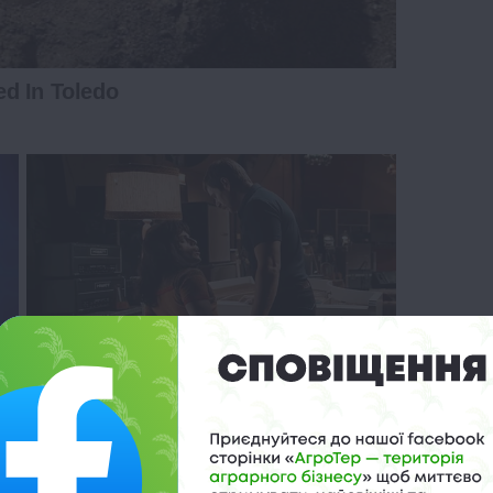
d In Toledo
And They Did Show This In
Bohemian Rapsody!
BRAINBERRIES