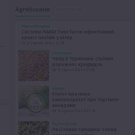
AgroНовини
Популярні
Тернопільщина
Система HARDI Twin Force: ефективний
захист посівів у вітер
6 Серпня 2026 о 22:28
Економіка
Чому в Туреччині стрімко
дорожчає кукурудза
6 Серпня 2026 о 21:58
Бізнес
Бізнес критикує
законопроєкт про торгівлю
викидами
6 Серпня 2026 о 21:28
Бджолярство
Пасічники Сумщини: тонни