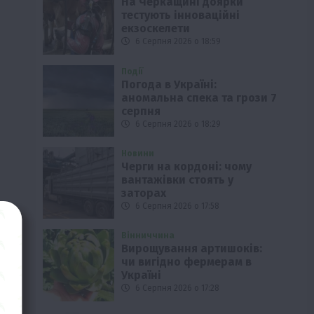
На Черкащині доярки
тестують інноваційні
екзоскелети
6 Серпня 2026 о 18:59
Події
Погода в Україні:
аномальна спека та грози 7
серпня
6 Серпня 2026 о 18:29
Новини
Черги на кордоні: чому
вантажівки стоять у
заторах
6 Серпня 2026 о 17:58
Вінниччина
Вирощування артишоків:
чи вигідно фермерам в
Україні
6 Серпня 2026 о 17:28