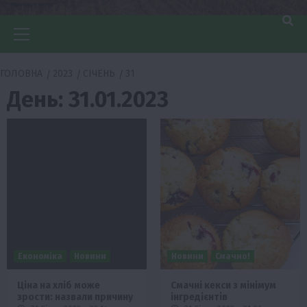
Головне
меню
ГОЛОВНА
2023
СІЧЕНЬ
31
День:
31.01.2023
Економіка
Новини
Новини
Смачно!
Ціна на хліб може
Смачні кекси з мінімум
зрости: назвали причину
інгредієнтів