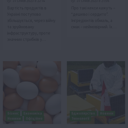
31 Січня 2023 о 22:14
31 Січня 2023 о 21:06
Вартість продуктів в
Про такі кекси кажуть –
Україні поступово
“дешево і сердито”.
збільшується, через війну
Інгредієнтів обмаль, а
та зруйновану
смак – неймовірний. Їх…
інфраструктуру, проте
значних стрибків у…
Бізнес
Економіка
Бджолярство
Новини
Новини
Офіційно
Технології