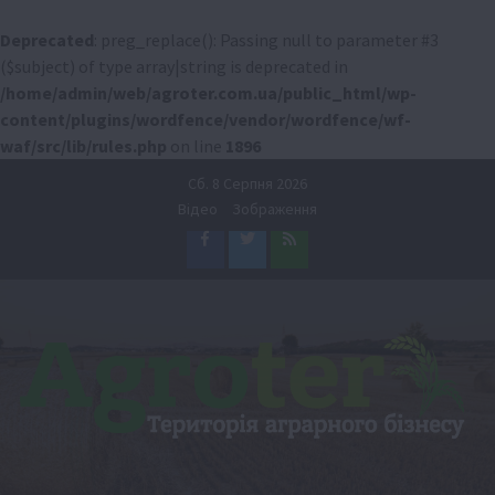
Deprecated
: preg_replace(): Passing null to parameter #3
($subject) of type array|string is deprecated in
/home/admin/web/agroter.com.ua/public_html/wp-
content/plugins/wordfence/vendor/wordfence/wf-
waf/src/lib/rules.php
on line
1896
Перейти
Сб. 8 Серпня 2026
до
Відео
Зображення
вмісту
Facebook
Twitter
Feed