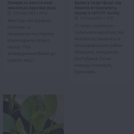
Планують ввести нові
Вулик у смартфоні: під
вимоги до курячих яєць
Києвом встановлять
першу в світі IT-пасіку
31 Січня 2023 о 20:42
31 Січня 2023 о 11:55
Міністерство аграрної
IT-пасіку українсько-
політики та
польського виробництва
продовольства України
AmoHive встановлять в
оприлюднило проєкт
Білоцерківському районі
наказу “Про
Київщини, повідомляє
затвердження Вимог до
ЕкоРубрика. Разом
курячих яєць”. …
команда інженерів,
бджолярів…