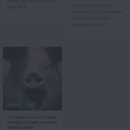
вдома, проте це не біда, є
«АгроВін» розробило
ряд сортів,…
технологію дистанційного
пошуку мін на полях.
Шукатимуть їх за…
Новини
Події
У Гонконгу на скотобійні
загинув м’ясник, на якого
напала свиня