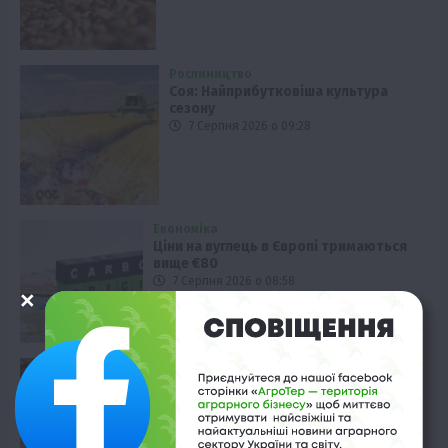
Рослиництво
Соя: Найприбутковіша культура
сезону
7 Серпня 2026 о 09:28
Економіка
Ціни на вуглець в Європі тримаються
вище €80
7 Серпня 2026 о 08:58
Твариництво
Держпідтримка тваринництва: 31
комплекс на компенсацію
7 Серпня 2026 о 08:28