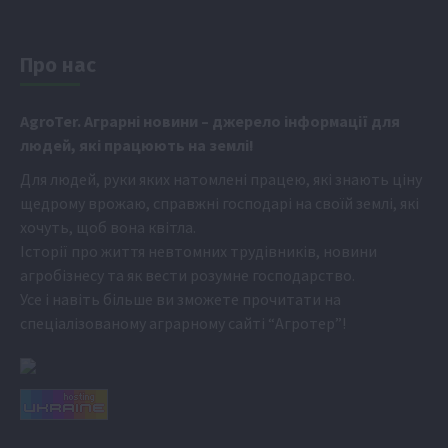
Про нас
Аgr
oTer. Аграрні новини
– джерело інформації для
людей, які працюють на землі!
Для людей, руки яких натомлені працею, які знають ціну
щедрому врожаю, справжні господарі на своїй землі, які
хочуть, щоб вона квітла.
Історії про життя невтомних трудівників, новини
агробізнесу та як вести розумне господарство.
Усе і навіть більше ви зможете прочитати на
спеціалізованому аграрному сайті
“Агротер”
!