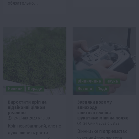
обязательно…
Вінниччина
Наука
Новини
Поради
Новини
Події
Виростити кріп на
Завдяки новому
підвіконні цілком
винаходу
реально
сільгосптехніка
шукатиме міни на полях
24 Січня 2023 о 10:08
24 Січня 2023 о 08:33
Кріп невибагливий, але не
Вінницьке підприємство
дуже любить рости
учасник Агрокластера