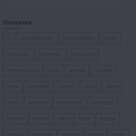
Позначки
ЄС
АГРАРНИЙ РИНОК
АГРАРНІ НОВИНИ
АГРАРІЇ
АГРОБІЗНЕС
АГРОРИНОК
АГРОСЕКТОР
АГРОТЕХНОЛОГІЇ
БІЗНЕС
ВРОЖАЙ
ГОЛОВНЕ
ГРОШІ
ЕКОНОМІКА
ЕКСПОРТ
ЗАКОН
ЗЕМЛЯ
ЗЕРНО
КАРТОПЛЯ
КОРОНАВІРУС
КУКУРУДЗА
МОЛОКО
НОВИНИ
ОВОЧІ
ПЕНСІЯ
ПОГОДА
ПОЛЬЩА
ПРОДУКТИ
ПШЕНИЦЯ
РЕЦЕПТ
РИНОК