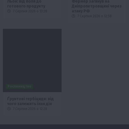
Льон: від поля до
Фермер загинув на
готового продукту
Дніпропетровщині через
атаку РФ
7 Серпня 2026 о 13:28
7 Серпня 2026 о 12:58
Рослиництво
Ґрунтові гербіциди: від
чого залежить їхня дія
7 Серпня 2026 о 12:28