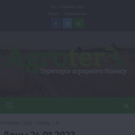
Перейти
Пт. 7 Серпня 2026
до
Відео
Зображення
вмісту
Facebook
Twitter
Feed
Головне
меню
ГОЛОВНА
2023
СІЧЕНЬ
24
День:
24.01.2023