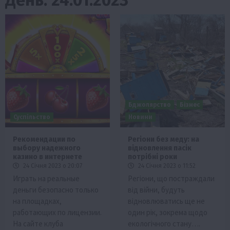
Бджолярство
Бізнес
Суспільство
Новини
Рекомендации по
Регіони без меду: на
выбору надежного
відновлення пасік
казино в интернете
потрібні роки
24 Січня 2023 о 20:07
24 Січня 2023 о 11:52
Играть на реальные
Регіони, що постраждали
деньги безопасно только
від війни, будуть
на площадках,
відновлюватись ще не
работающих по лицензии.
один рік, зокрема щодо
На сайте клуба
екологічного стану….