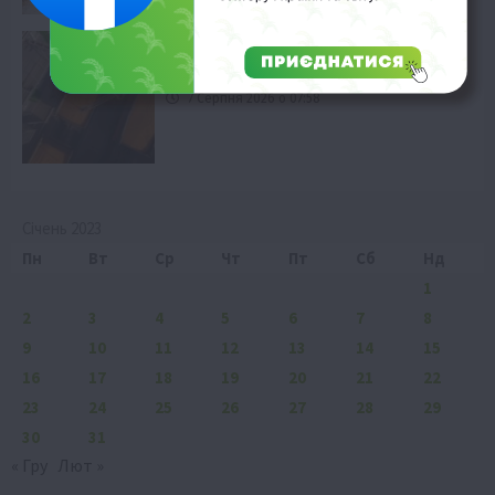
Економіка
Продовольча інфляція: FAO прогнозує
сплеск цін
7 Серпня 2026 о 07:58
Січень 2023
Пн
Вт
Ср
Чт
Пт
Сб
Нд
1
2
3
4
5
6
7
8
9
10
11
12
13
14
15
16
17
18
19
20
21
22
23
24
25
26
27
28
29
30
31
« Гру
Лют »