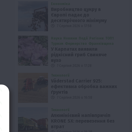
Економіка
Виробництво цукру в
Європі падає до
десятирічного мінімуму
7 Серпня 2026 о 17:58
Наука
Новини
Події
Регіони
ТОП1
Туризм
Фермерство
Франківщина
У Карпатах виявили
рідкісний гриб Свиняче
вухо
7 Серпня 2026 о 17:28
Технології
Väderstad Carrier 925:
ефективна обробка важких
ґрунтів
7 Серпня 2026 о 16:58
Технології
Алюмінієвий напівпричіп
KRONE SX: перевезення без
втрат