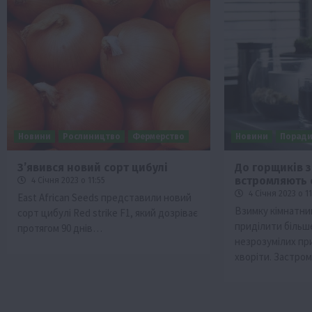
Новини
Рослиництво
Фермерство
Новини
Порад
З’явився новий сорт цибулі
До горщиків 
встромляють 
4 Січня 2023 о 11:55
4 Січня 2023 о 11
East African Seeds представили новий
Взимку кімнатни
сорт цибулі Red strike F1, який дозріває
приділити більше
протягом 90 днів…
незрозумілих пр
хворіти. Застро