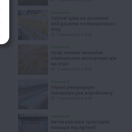
7 Серпня 2026 о 16:28
Економіка
Світові ціни на рослинні
олії досягли чотирирічного
піку
7 Серпня 2026 о 15:58
Економіка
Уряд оновив механізм
мінімальних експортних цін
на агро
7 Серпня 2026 о 15:28
Технології
Гнучкі резервуари:
інновація для агробізнесу
7 Серпня 2026 о 14:58
Технології
Автономізація тракторів:
новація від AgXeed