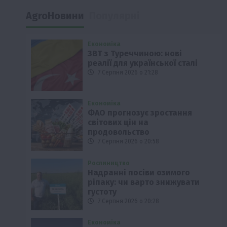
AgroНовини
Популярні
Економіка
ЗВТ з Туреччиною: нові
реалії для української сталі
7 Серпня 2026 о 21:28
Економіка
ФАО прогнозує зростання
світових цін на
продовольство
7 Серпня 2026 о 20:58
Рослиництво
Надранні посіви озимого
ріпаку: чи варто знижувати
густоту
7 Серпня 2026 о 20:28
Економіка