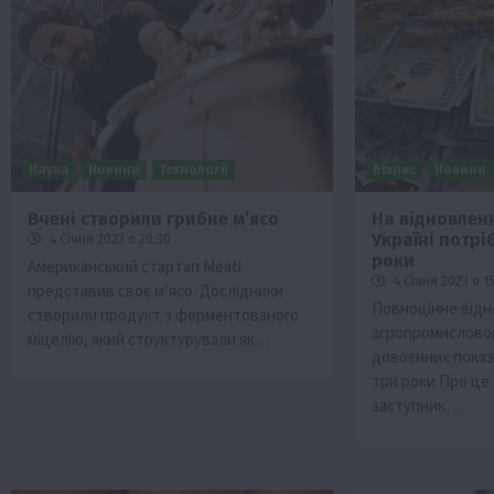
Наука
Новини
Технології
Бізнес
Новини
Вчені створили грибне м’ясо
На відновлен
Україні потр
4 Січня 2023 о 20:30
Бізнес
Економіка
Життя в селі
Новини
роки
Американський стартап Meati
ТОП1
Фермерство
4 Січня 2023 о 1
представив своє м’ясо. Дослідники
Повноцінне відн
створили продукт з ферментованого
Аграрії отримають кредити до 10 млн 
агропромисловог
міцелію, який структурували як…
Sense Bank
довоєнних показ
4 Серпня 2026 о 12:08
три роки.Про це
заступник…