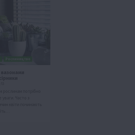
и
Рослиництво
з вазонами
сірники
:13
м рослинам потрібно
 уваги. Часто з
ичин квіти починають
міть…