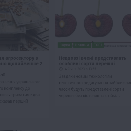
Наука
Новини
ТОП1
ня агросектору в
Невдовзі вчені представлять
ібно щонайменше 2
особливі сорти черешні
Події
Наука
Новини
Події
Регіони
ТОП1
Туризм
4 Січня 2023 о 13:55
Фермерство
Франківщина
5:48
Завдяки новим технологіям
овлення українського
генетичного редагування найближчи
грн від
У Карпатах виявили рідкісний гриб Свиня
о комплексу до
часом будуть представлені сорти
вухо
ників триватиме два-
черешні без кісточок та стійкі…
7 Серпня 2026 о 17:28
 сказав перший