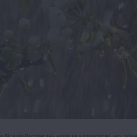
 Віталій Постригань написав у соцмережі, що, згід