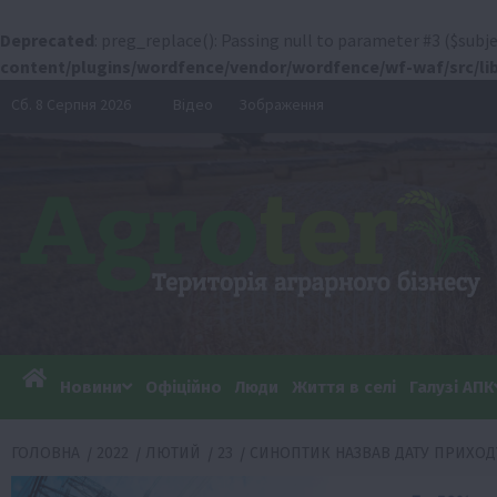
Deprecated
: preg_replace(): Passing null to parameter #3 ($subje
content/plugins/wordfence/vendor/wordfence/wf-waf/src/lib
Перейти
Сб. 8 Серпня 2026
Відео
Зображення
до
вмісту
Новини
Офіційно
Люди
Життя в селі
Галузі АПК
ГОЛОВНА
2022
ЛЮТИЙ
23
СИНОПТИК НАЗВАВ ДАТУ ПРИХОДУ