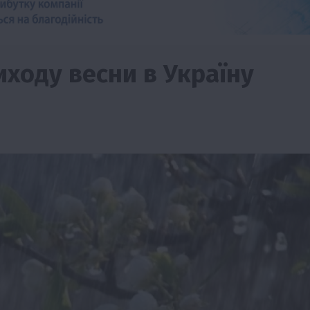
иходу весни в Україну
изм
Бізнес
Новини
Поради
ТОП1
виняче
Як правильно підібрати розкидач добрив
залежно від площі поля та культур?
7 Серпня 2026 о 10:14