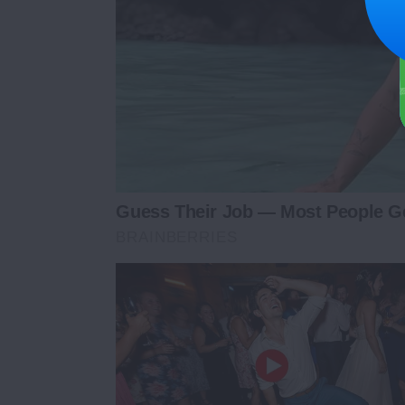
Guess Their Job — Most People Ge
BRAINBERRIES