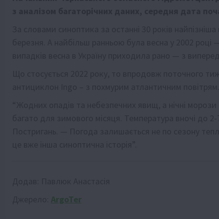
з аналізом багаторічних даних, середня дата поч
За словами синоптика за останні 30 років найпізніша 
березня. А найбільш ранньою була весна у 2002 році 
випадків весна в Україну приходила рано — з випередж
Що стосується 2022 року, то впродовж поточного ти
антициклон Ingo – з похмурим атлантичним повітрям
“Жодних опадів та небезпечних явищ, а нічні морози
багато для зимового місяця. Температура вночі до 2-7
Постригань. — Погода залишається не по сезону тепл
це вже інша синоптична історія”.
Додав:
Павлюк Анастасія
Джерело:
ArgoTer