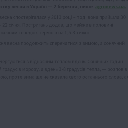
атку весни в Україні — 2 березня, пише
agronews.ua.
весна спостерігалася у 2013 році – тоді вона прийшла 30
— 22 січня. Постригань додав, що майже в половині
енням середніх термінів на 1,5-3 тижні.
жня весна продовжить сперечатися з зимою, а сонячний
.
 чергуються з відносним теплом вдень. Сонячних годин
 градусів морозу, а вдень 3-8 градусів тепла, — розповів
ою, проте зима ще не сказала свого останнього слова, а