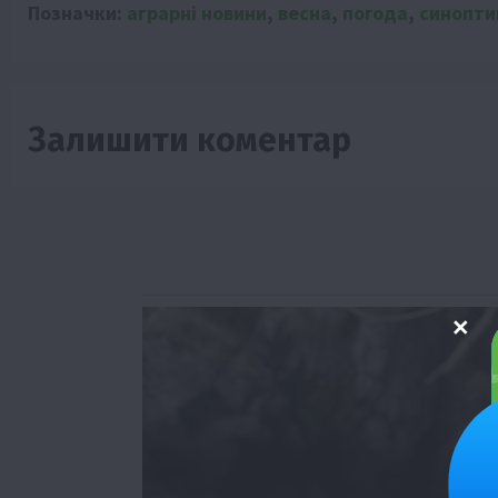
Позначки:
аграрні новини
,
весна
,
погода
,
синопти
Залишити коментар