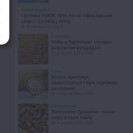
Тернопільщина
Система HARDI Twin Force: ефективний
захист посівів у вітер
6 Серпня 2026 о 22:28
Економіка
Чому в Туреччині стрімко
дорожчає кукурудза
6 Серпня 2026 о 21:58
Бізнес
Бізнес критикує
законопроєкт про торгівлю
викидами
6 Серпня 2026 о 21:28
Бджолярство
Пасічники Сумщини: тонни
меду попри війну
6 Серпня 2026 о 20:58