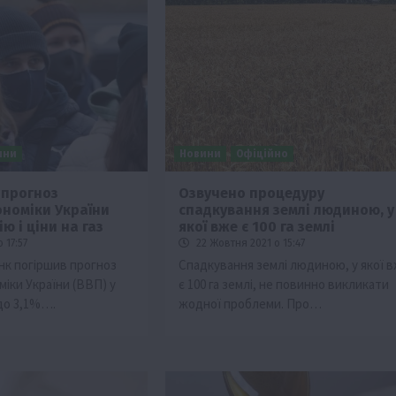
ини
Новини
Офіційно
 прогноз
Озвучено процедуру
ономіки України
спадкування землі людиною, у
ю і ціни на газ
якої вже є 100 га землі
 17:57
22 Жовтня 2021 о 15:47
нк погіршив прогноз
Спадкування землі людиною, у якої 
іки України (ВВП) у
є 100 га землі, не повинно викликати
 до 3,1%….
жодної проблеми. Про…