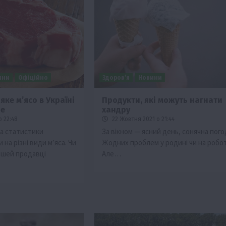
ини
Офіційно
Здоров’я
Новини
яке м’ясо в Україні
Продукти, які можуть нагнати
ше
хандру
Бізнес
Новини
Офіційно
Події
Суспільство
о 22:48
22 Жовтня 2021 о 21:44
ТОП1
Фермерство
а статистики
За вікном — ясний день, сонячна пого
 на різні види м’яса. Чи
Жодних проблем у родині чи на робот
брив
Оренда садової ділянки: як усе оформити
ошей продавці
Але…
легально та без проблем
5 Серпня 2026 о 20:14