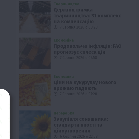
Твариництво
Держпідтримка
тваринництва: 31 комплекс
на компенсацію
7 Серпня 2026 о 08:28
Економіка
Продовольча інфляція: FAO
прогнозує сплеск цін
7 Серпня 2026 о 07:58
Економіка
Ціни на кукурудзу нового
врожаю падають
7 Серпня 2026 о 07:28
Переробка
Закупівля соняшника:
стандарти якості та
ціноутворення
6 Серпня 2026 о 22:58