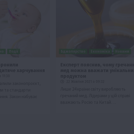
но
Події
Бджолярство
Економіка
Новини
боронили
Експерт пояснив, чому гречан
дитяче харчування
мед можна вважати унікальн
продуктом
 11:30
22 Жовтня 2021 о 09:32
валили законопроєкт,
Лише 24 країни світу виробляють
и та стандарти
гречаний мед. Лідерами у цій справі
ння. Закон набуває
вважають Росію та Китай….