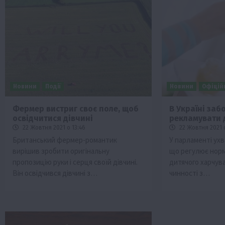
Новини
Події
Новини
Офіцій
Фермер вистриг своє поле, щоб
В Україні за
освідчитися дівчині
рекламувати 
22 Жовтня 2021 о 13:46
22 Жовтня 2021 о
Британський фермер-романтик
У парламенті ух
вирішив зробити оригінальну
що регулює норм
пропозицію руки і серця своїй дівчині.
дитячого харчува
Він освідчився дівчині з…
чинності з…