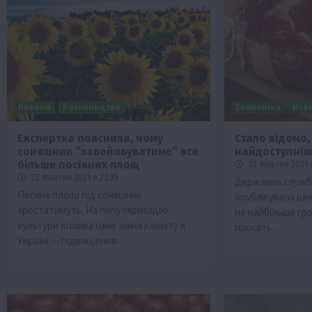
Новини
Рослиництво
Економіка
Нов
Експертка пояснила, чому
Стало відомо, 
соняшник “завойовуватиме” все
найдоступні
ини
Події
більше посівних площ
22 Жовтня 2021 
Бізнес
Новини
Поради
ТОП1
22 Жовтня 2021 о 23:35
Державна служб
Посівні площі під соняшник
опублікувала ціни
 аграріїв:
Як правильно підібрати розкидач до
зростатимуть. На популяризацію
не найбільше гр
залежно від площі поля та культур?
культури впливатиме зміна клімату в
просять…
7 Серпня 2026 о 10:14
Україні — підвищення…