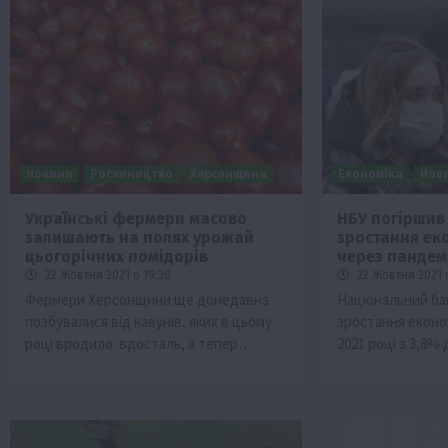
Новини
Рослиництво
Херсонщина
Економіка
Нов
Українські фермери масово
НБУ погіршив
залишають на полях урожай
зростання ек
цьогорічних помідорів
через пандемі
22 Жовтня 2021 о 19:30
22 Жовтня 2021 о
Фермери Херсонщини ще донедавна
Національний ба
позбувалися від кавунів, яких в цьому
зростання економ
році вродило вдосталь, а тепер…
2021 році з 3,8%