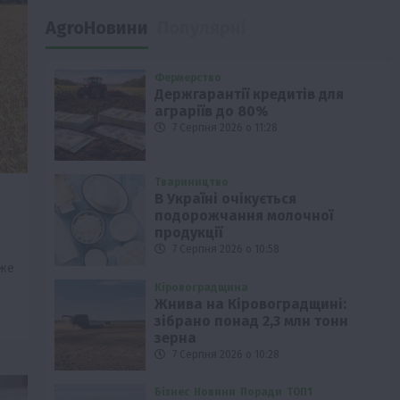
AgroНовини
Популярні
Фермерство
Держгарантії кредитів для
аграріїв до 80%
7 Серпня 2026 о 11:28
Твариництво
В Україні очікується
подорожчання молочної
продукції
7 Серпня 2026 о 10:58
вже
Кіровоградщина
Жнива на Кіровоградщині:
зібрано понад 2,3 млн тонн
зерна
7 Серпня 2026 о 10:28
Бізнес
Новини
Поради
ТОП1