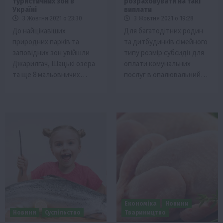
туристичних зон в
розраховувати на такі
Україні
виплати
3 Жовтня 2021 о 23:30
3 Жовтня 2021 о 19:28
До найцікавіших
Для багатодітних родин
природних парків та
та дитбудинків сімейного
заповідних зон увійшли
типу розмір субсидії для
Джарилгач, Шацькі озера
оплати комунальних
та ще 8 мальовничих…
послуг в опалювальний…
Економіка
Новини
Новини
Суспільство
Твариництво