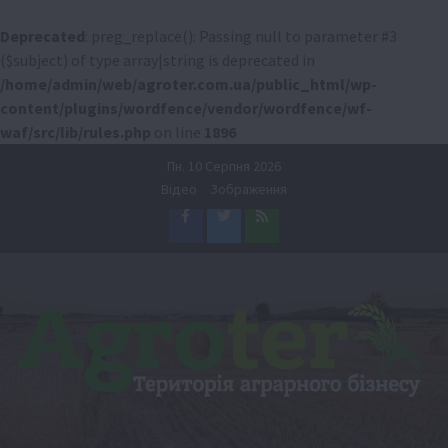
Deprecated
: preg_replace(): Passing null to parameter #3
($subject) of type array|string is deprecated in
/home/admin/web/agroter.com.ua/public_html/wp-
content/plugins/wordfence/vendor/wordfence/wf-
waf/src/lib/rules.php
on line
1896
Перейти
Пн. 10 Серпня 2026
до
Відео
Зображення
вмісту
Facebook
Twitter
Feed