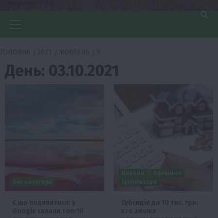
Головне
меню
ГОЛОВНА
2021
ЖОВТЕНЬ
3
День:
03.10.2021
Новини
Офіційно
Без категорії
Суспільство
Є що подивитися: у
Субсидія до 10 тис. грн:
Google склали топ-10
хто зможе