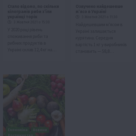
Стало відомо, по скільки
Озвучено найдешевше
кілограмів риби з’їли
м’ясо в Україні
українці торік
3 Жовтня 2021 о 11:30
3 Жовтня 2021 о 15:30
Найдешевшим м’ясом в
У 2020 році рівень
Україні залишається
споживання риби та
курятина. Середня
рибних продуктів в
вартість 1 кг у виробників
Україні склав 12,4 кг на…
становить — 58,8…
Економіка
Новини
Рослиництво