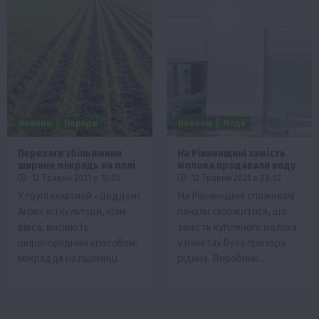
Новини
Поради
Новини
Події
Переваги збільшення
На Рівненщині замість
ширини міжрядь на полі
молока продавали воду
12 Травня 2021 о 10:05
12 Травня 2021 о 08:02
У групі компаній «Дедденс
На Рівненщині споживачі
Агро» усі культури, крім
почали скаржитися, що
вівса, висівють
замість купленого молока
широкорядним способом:
у пакетах була прозора
міжряддя на пшениці…
рідина. Виробник…