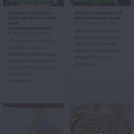
Життя в селі
Новини
Новини
Політика
Переважна більшість
Молдова закривається
українців проти купівлі
від українських овочів
землі
12 Травня 2021 о 16:04
сільгосппризначення
Зміни у законодавстві
12 Травня 2021 о 18:03
Молдови зобов’язують
79% опитаних українців
торговельні компанії
виступають проти
викладати на полиці не
надання іноземцям права
менше 50% місцевої
купувати в Україні землі
продукції….
сільськогосподарського
призначення,
підтримують…