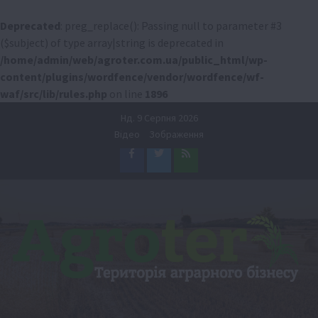
Deprecated
: preg_replace(): Passing null to parameter #3
($subject) of type array|string is deprecated in
/home/admin/web/agroter.com.ua/public_html/wp-
content/plugins/wordfence/vendor/wordfence/wf-
waf/src/lib/rules.php
on line
1896
Перейти
Нд. 9 Серпня 2026
до
Відео
Зображення
вмісту
Facebook
Twitter
Feed