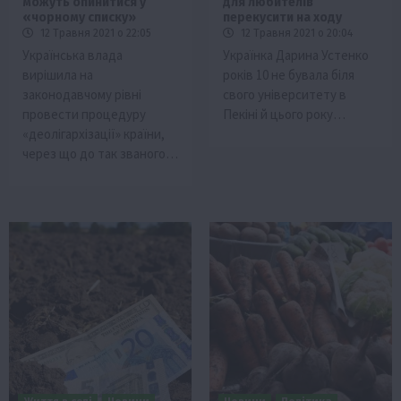
можуть опинитися у
для любителів
«чорному списку»
перекусити на ходу
12 Травня 2021 о 22:05
12 Травня 2021 о 20:04
Українська влада
Українка Дарина Устенко
вирішила на
років 10 не бувала біля
законодавчому рівні
свого університету в
провести процедуру
Пекіні й цього року…
«деолігархізації» країни,
через що до так званого…