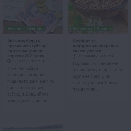
Новини
Офіційно
Економіка
Новини
Як і кому будуть
Дефіцит та
призначати субсидії
подорожчання гречки
протягом травня-
скасовуються
вересня 2021 року
12 Травня 2021 о 12:02
12 Травня 2021 о 14:02
Подальшого підвищення
14 квітня Кабмін
цін на гречку та дефіциту
кардинально змінив
крупи не буде. Ціни
правила призначення та
стабілізувалися. Про це
виплати житлових
повідомили…
субсидій. Довший час
текст цієї постанови…