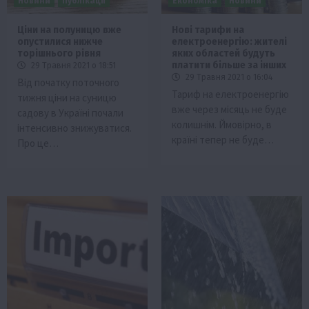
Новини
Публікації
Економіка
Новини
Ціни на полуницю вже
Нові тарифи на
опустилися нижче
електроенергію: жителі
торішнього рівня
яких областей будуть
платити більше за інших
29 Травня 2021 о 18:51
29 Травня 2021 о 16:04
Від початку поточного
Тариф на електроенергію
тижня ціни на суницю
вже через місяць не буде
садову в Україні почали
колишнім. Ймовірно, в
інтенсивно знижуватися.
країні тепер не буде…
Про це…