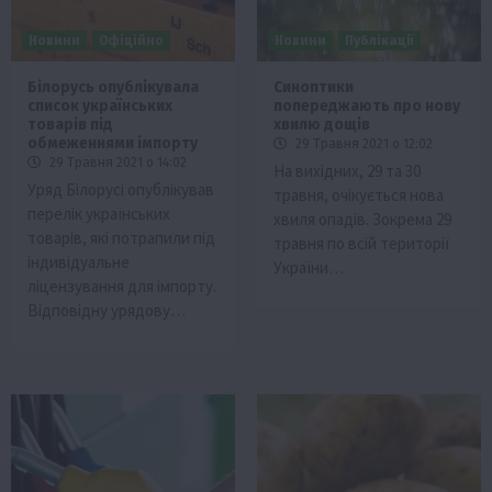
Новини
Офіційно
Новини
Публікації
Білорусь опублікувала
Синоптики
список українських
попереджають про нову
товарів під
хвилю дощів
обмеженнями імпорту
29 Травня 2021 о 12:02
29 Травня 2021 о 14:02
На вихідних, 29 та 30
Уряд Білорусі опублікував
травня, очікується нова
перелік українських
хвиля опадів. Зокрема 29
товарів, які потрапили під
травня по всій території
індивідуальне
України…
ліцензування для імпорту.
Відповідну урядову…