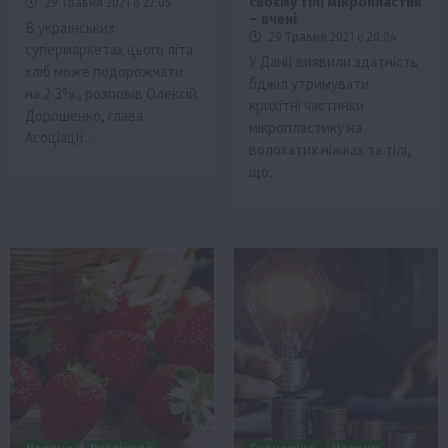
своєму тілі мікропластик
29 Травня 2021 о 22:05
– вчені
В українських
29 Травня 2021 о 20:04
супермаркетах цього літа
У Данії виявили здатність
хліб може подорожчати
бджіл утримувати
на 2-3%., розповів Олексій
крихітні частинки
Дорошенко, глава
мікропластику на
Асоціації…
волохатих ніжках та тілі,
що…