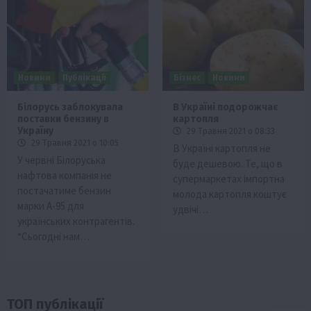
Новини
Публікації
Бізнес
Новини
Білорусь заблокувала
В Україні подорожчає
поставки бензину в
картопля
Україну
29 Травня 2021 о 08:33
29 Травня 2021 о 10:05
В Україні картопля не
У червні Білоруська
буде дешевою. Те, що в
нафтова компанія не
супермаркетах імпортна
постачатиме бензин
молода картопля коштує
марки А-95 для
удвічі…
українських контрагентів.
“Сьогодні нам…
ТОП публікації