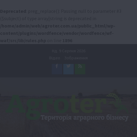
Deprecated
: preg_replace(): Passing null to parameter #3
($subject) of type array|string is deprecated in
/home/admin/web/agroter.com.ua/public_html/wp-
content/plugins/wordfence/vendor/wordfence/wf-
waf/src/lib/rules.php
on line
1896
Перейти
Нд. 9 Серпня 2026
до
Відео
Зображення
вмісту
Facebook
Twitter
Feed