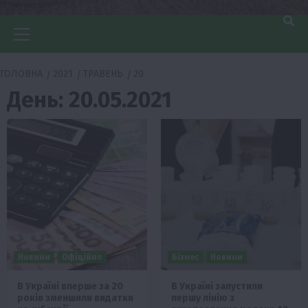
Головне
меню
ГОЛОВНА
2021
ТРАВЕНЬ
20
День:
20.05.2021
Новини
Офіційно
Бізнес
Новини
В Україні вперше за 20
В Україні запустили
років зменшили видатки
першу лінію з