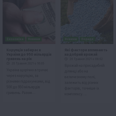
Економіка
Новини
Новини
Поради
Корупція забирає в
Які фактори впливають
України до 950 мільярдів
на добрий врожай
гривень на рік
20 Травня 2021 о 08:02
20 Травня 2021 о 10:05
Врожай на присадибній
Україна щорічно втрачає
ділянці або на
через корупцію, за
величезному полі,
різними підрахунками, від
залежить від різних
500 до 950 мільярдів
факторів, точніше їх
гривень. Разом…
комплексу….