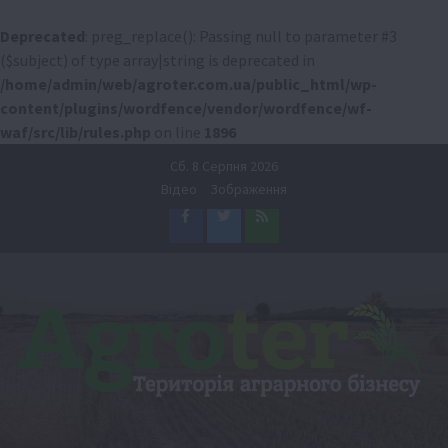
Deprecated
: preg_replace(): Passing null to parameter #3
($subject) of type array|string is deprecated in
/home/admin/web/agroter.com.ua/public_html/wp-
content/plugins/wordfence/vendor/wordfence/wf-
waf/src/lib/rules.php
on line
1896
Перейти
Сб. 8 Серпня 2026
до
Відео
Зображення
вмісту
Facebook
Twitter
Feed