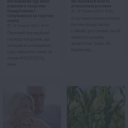
Апеляційний суд виніс
Які переваги мають
рішення в спорі між
вічнозелені рослини
Ощадбанком і
20 Травня 2021 о 16:04
Сбербанком за торгову
Асортимент вічнозелених
марку
рослин представляє
20 Травня 2021 о 18:03
стійкий і доступний спосіб
Північний апеляційний
привезти додому
госпсуд повідомив, що
ароматичні трави. На
залишив в силі рішення
відміну від…
суду першої інстанції (в
справі №910/570/16),
яким…