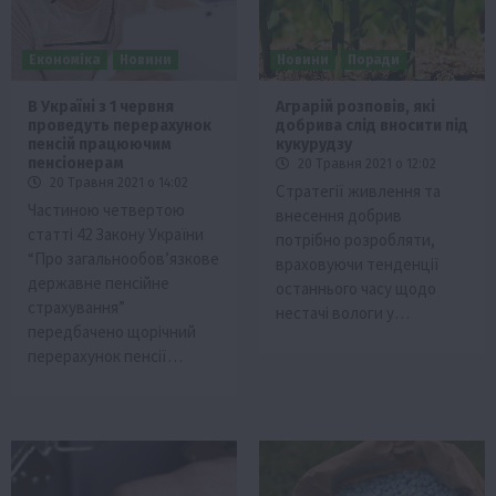
Економіка
Новини
Новини
Поради
В Україні з 1 червня
Аграрій розповів, які
проведуть перерахунок
добрива слід вносити під
пенсій працюючим
кукурудзу
пенсіонерам
20 Травня 2021 о 12:02
20 Травня 2021 о 14:02
Стратегії живлення та
Частиною четвертою
внесення добрив
статті 42 Закону України
потрібно розробляти,
“Про загальнообов’язкове
враховуючи тенденції
державне пенсійне
останнього часу щодо
страхування”
нестачі вологи у…
передбачено щорічний
перерахунок пенсії…