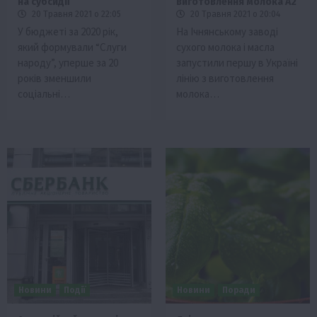
на субсидії
виготовлення молока А2
20 Травня 2021 о 22:05
20 Травня 2021 о 20:04
У бюджеті за 2020 рік,
На Ічнянському заводі
який формували “Слуги
сухого молока і масла
народу”, уперше за 20
запустили першу в Україні
років зменшили
лінію з виготовлення
соціальні…
молока…
Новини
Події
Новини
Поради