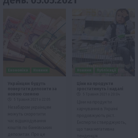
Економіка
Новини
Новини
Публікації
Українцям будуть
Ціни на продукти
повертати депозити за
зростатимуть і надалі
новою схемою
5 Травня 2021 о 20:04
5 Травня 2021 о 22:05
Ціни на продукти
Незабаром українцям
харчування в Україні
можуть скоротити
продовжують ріст.
час відшкодування
Експерти стверджують,
коштів по банківських
що така негативна
депозитах. Про це
тенденція