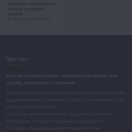
Атаки РФ: Росія цілить у
зернові коридори
України
10 Серпня 2026 о 11:58
Про нас
Аgr
oTer. Аграрні новини
– джерело інформації для
людей, які працюють на землі!
Для людей, руки яких натомлені працею, які знають ціну
щедрому врожаю, справжні господарі на своїй землі, які
хочуть, щоб вона квітла.
Історії про життя невтомних трудівників, новини
агробізнесу та як вести розумне господарство.
Усе і навіть більше ви зможете прочитати на