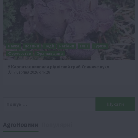
Наука
Новини
Події
Регіони
ТОП1
Туризм
Фермерство
Франківщина
У Карпатах виявили рідкісний гриб Свиняче вухо
7 Серпня 2026 о 17:28
Пошук:
AgroНовини
Популярні