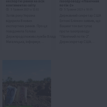
експортні ринки на всіх
газопроводу «Північний
континентах світу
потік-2»
5 Травня 2021 о 12:02
5 Травня 2021 о 10:05
За пів року Україна
Державний секретар США
відкрила 8 нових
Ентоні Блінкен заявив, що
експортних ринків. Про це
Вашингтон виступає
повідомила Голова
проти газопроводу
Держпродспоживслужби Владислава
“Північний потік-2”.
Магалецька, інформує…
Держсекретар США…