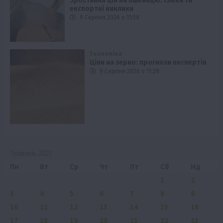
Зростання цін на пшеницю: спека та
експортні виклики
9 Серпня 2026 о 11:58
Економіка
Ціни на зерно: прогнози експертів
9 Серпня 2026 о 11:28
Травень 2021
Пн
Вт
Ср
Чт
Пт
Сб
Нд
1
2
3
4
5
6
7
8
9
10
11
12
13
14
15
16
17
18
19
20
21
22
23