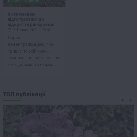
Бізнес
Новини
Як громадам
підготуватися до
відкриття ринку землі
5 Травня 2021 о 08:02
Поряд з
децентралізацією, яка
триває по всій країні,
земельна реформа має на
меті допомогти селам…
ТОП публікації