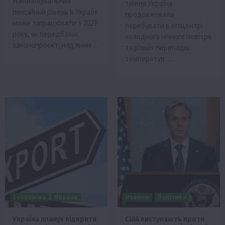
Накопичувальний
тижня Україна
пенсійний рівень в Україні
продовжувала
може запрацювати з 2023
перебувати в епіцентрі
року, як передбачає
холодного нічного повітря
законопроєкт, над яким…
та різких перепадів
температур….
Економіка
Новини
Новини
Політика
Україна планує відкрити
США виступають проти