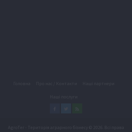
Головна
Про нас / Контакти
Наші партнери
Наші послуги
Facebook
Twitter
Feed
AgroTer - Територія аграрного бізнесу
© 2026. Всі права