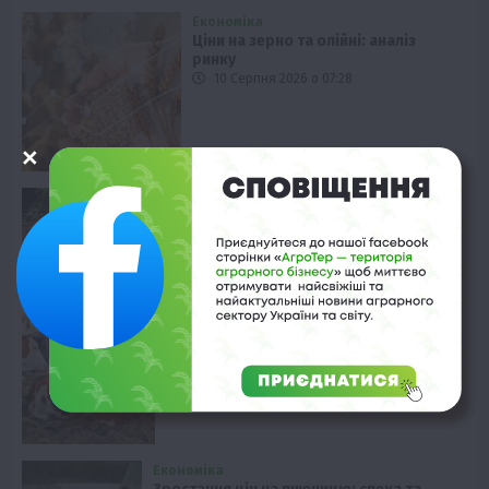
Економіка
Ціни на зерно та олійні: аналіз
ринку
10 Серпня 2026 о 07:28
Економіка
Життя в селі
Новини
Події
Рослиництво
ТОП1
Фермерство
Глобальне потепління зміщує ареали
вирощування картоплі
9 Серпня 2026 о 20:28
Твариництво
Мінерали та антиоксиданти проти
спеки у корів
9 Серпня 2026 о 19:28
Економіка