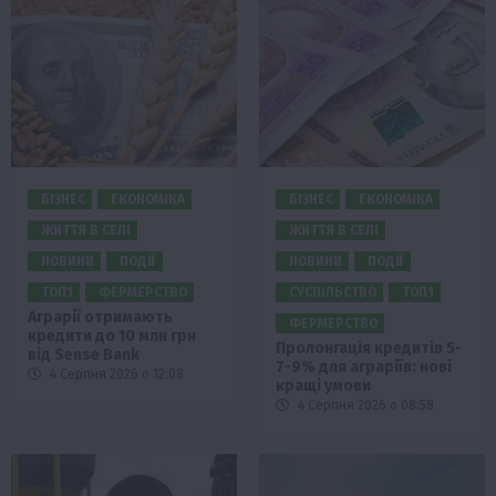
БІЗНЕС
ЕКОНОМІКА
БІЗНЕС
ЕКОНОМІКА
ЖИТТЯ В СЕЛІ
ЖИТТЯ В СЕЛІ
НОВИНИ
ПОДІЇ
НОВИНИ
ПОДІЇ
ТОП1
ФЕРМЕРСТВО
СУСПІЛЬСТВО
ТОП1
Аграрії отримають
ФЕРМЕРСТВО
кредити до 10 млн грн
Пролонгація кредитів 5-
від Sense Bank
7-9% для аграріїв: нові
4 Серпня 2026 о 12:08
кращі умови
4 Серпня 2026 о 08:58