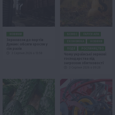
НОВИНИ
БІЗНЕС
ГАЛУЗІ АПК
Зерновози до портів
ЕКОНОМІКА
НОВИНИ
Дунаю: обсяги зросли у
сім разів
ПОДІЇ
РОСЛИНИЦТВО
3 Серпня 2026 о 13:58
Чому українські зернові
господарства під
загрозою збитковості
3 Серпня 2026 о 09:28