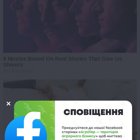
8 Movies Based On Real Stories That Give Us
Shivers
BRAINBERRIES