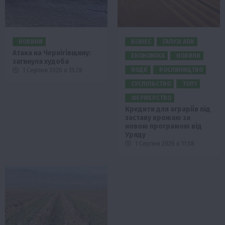
НОВИНИ
БІЗНЕС
ГАЛУЗІ АПК
Атака на Чернігівщину:
ЕКОНОМІКА
НОВИНИ
загинула худоба
ПОДІЇ
РОСЛИНИЦТВО
1 Серпня 2026 о 13:28
СУСПІЛЬСТВО
ТОП1
ФЕРМЕРСТВО
Кредити для аграріїв під
заставу врожаю за
новою програмою від
Уряду
1 Серпня 2026 о 11:58