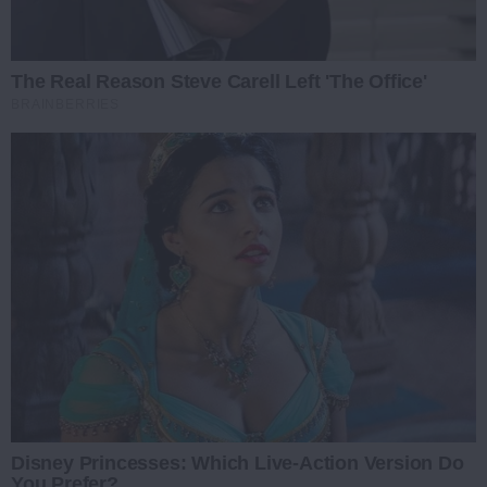
The Real Reason Steve Carell Left 'The Office'
BRAINBERRIES
Disney Princesses: Which Live-Action Version Do
You Prefer?