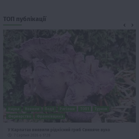
ТОП публікації
Бізнес
Новини
Поради
ТОП1
Як правильно підібрати розкидач добрив залежно від
площі поля та культур?