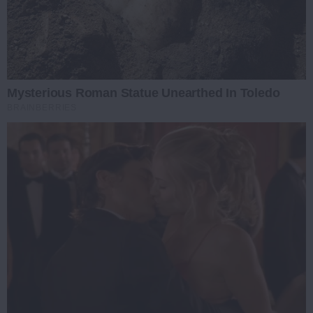
Mysterious Roman Statue Unearthed In Toledo
BRAINBERRIES