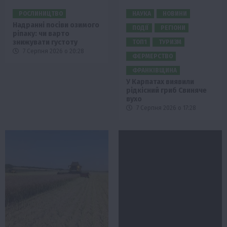
РОСЛИНИЦТВО
НАУКА
НОВИНИ
Надранні посіви озимого
ПОДІЇ
РЕГІОНИ
ріпаку: чи варто
знижувати густоту
ТОП1
ТУРИЗМ
7 Серпня 2026 о 20:28
ФЕРМЕРСТВО
ФРАНКІВЩИНА
У Карпатах виявили
рідкісний гриб Свиняче
вухо
7 Серпня 2026 о 17:28