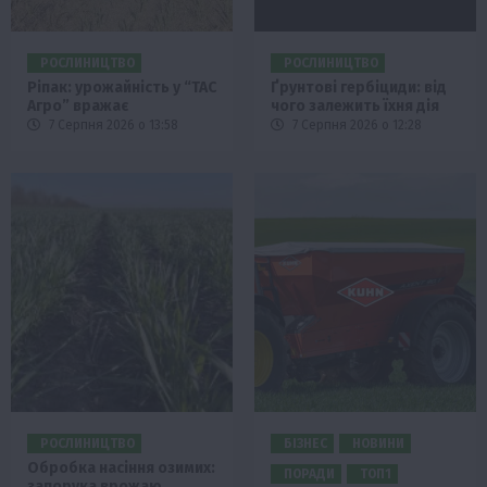
РОСЛИНИЦТВО
РОСЛИНИЦТВО
Ріпак: урожайність у “ТАС
Ґрунтові гербіциди: від
Агро” вражає
чого залежить їхня дія
7 Серпня 2026 о 13:58
7 Серпня 2026 о 12:28
РОСЛИНИЦТВО
БІЗНЕС
НОВИНИ
Обробка насіння озимих:
ПОРАДИ
ТОП1
запорука врожаю