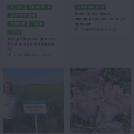
БІЗНЕС
ЕКОНОМІКА
РОСЛИНИЦТВО
Живлення озимої
ЖИТТЯ В СЕЛІ
пшениці восени: ключ до
врожаю
НОВИНИ
ПОДІЇ
7 Серпня 2026 о 22:58
ТОП1
Аграрії України просять
€220 млн допомоги від
ЄС
8 Серпня 2026 о 08:58