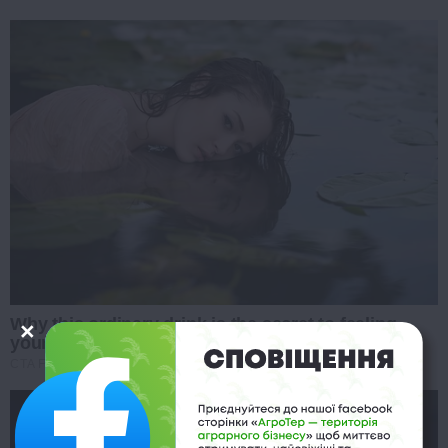
Why this ordinary drink is the secret to feeling
your best every day
CTA FAVORITE