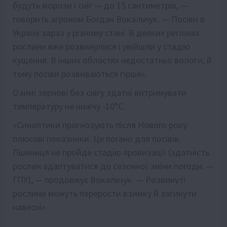
будуть морози і сніг — до 15 сантиметрів, —
говорить агроном Богдан Вокальчук. — Посіви в
Україні зараз у різному стані. В деяких регіонах
рослини вже розвинулися і увійшли у стадію
кущення. В інших областях недостатньо вологи, й
тому посіви розвиваються гірше».
Озимі зернові без снігу здатні витримувати
температуру не нижчу -10°С.
«Синоптики прогнозують після Нового року
плюсові показники. Це погано для посівів.
Пшениця не пройде стадію яровизації (здатність
рослин адаптуватися до сезонної зміни погоди. —
ГПУ), — продовжує Вокальчук. — Розвинуті
рослини можуть перерости взимку й загинути
навесні».