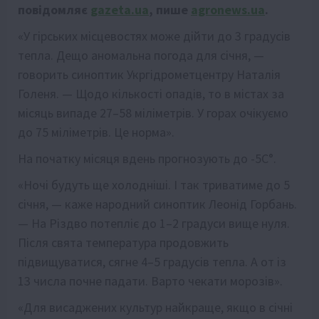
повідомляє
gazeta.ua
, пише
agronews.ua
.
«У гірських місцевостях може дійти до 3 градусів
тепла. Дещо аномальна погода для січня, —
говорить синоптик Укргідрометцентру Наталія
Голеня. — Щодо кількості опадів, то в містах за
місяць випаде 27–58 міліметрів. У горах очікуємо
до 75 міліметрів. Це норма».
На початку місяця вдень прогнозують до -5С°.
«Ночі будуть ще холодніші. І так триватиме до 5
січня, — каже народний синоптик Леонід Горбань.
— На Різдво потепліє до 1–2 градуси вище нуля.
Після свята температура продовжить
підвищуватися, сягне 4–5 градусів тепла. А от із
13 числа почне падати. Варто чекати морозів».
«Для висаджених культур найкраще, якщо в січні