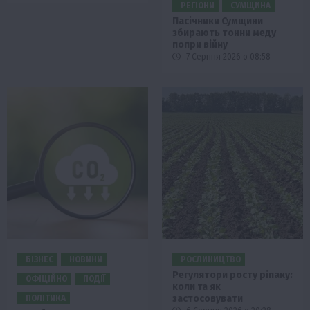
РЕГІОНИ
СУМЩИНА
Пасічники Сумщини
збирають тонни меду
попри війну
7 Серпня 2026 о 08:58
БІЗНЕС
НОВИНИ
РОСЛИНИЦТВО
Регулятори росту ріпаку:
ОФІЦІЙНО
ПОДІЇ
коли та як
застосовувати
ПОЛІТИКА