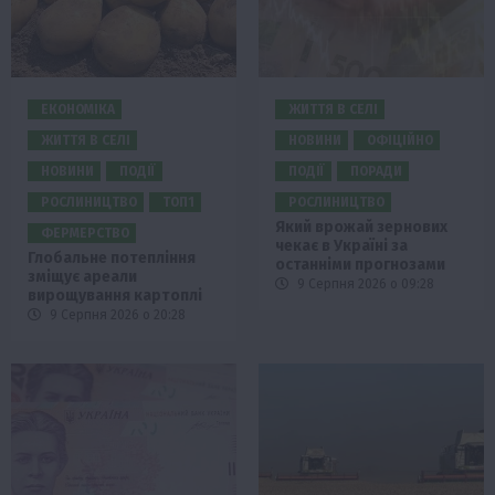
ЕКОНОМІКА
ЖИТТЯ В СЕЛІ
ЖИТТЯ В СЕЛІ
НОВИНИ
ОФІЦІЙНО
НОВИНИ
ПОДІЇ
ПОДІЇ
ПОРАДИ
РОСЛИНИЦТВО
ТОП1
РОСЛИНИЦТВО
Який врожай зернових
ФЕРМЕРСТВО
чекає в Україні за
Глобальне потепління
останніми прогнозами
зміщує ареали
9 Серпня 2026 о 09:28
вирощування картоплі
9 Серпня 2026 о 20:28