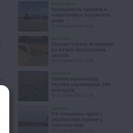
Рослиництво
Врожайність пшениці в
«Агротрейд»: результати
жнив
6 Серпня 2026 о 13:58
Галузі АПК
Експорт гороху та ячменю
A
до Китаю: формування
списків
6 Серпня 2026 о 13:28
Економіка
Збитки агросектору
і,
України перевищили $90
мільярдів
6 Серпня 2026 о 12:58
Одещина
РФ атакувала судно з
українським зерном у
Чорному морі
6 Серпня 2026 о 12:28