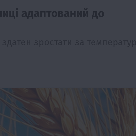
ниці адаптований до
 здатен зростати за температу
тво
Бізнес
Економіка
Суспільство
ТОП1
Фермерств
мити
Європейська спека вже впливає на ціну
зерна
5 Серпня 2026 о 09:28