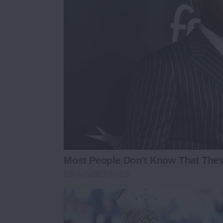
Most People Don't Know That Thes
BRAINBERRIES