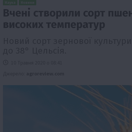
Наука
Новини
Вчені створили сорт пше
високих температур
Новий сорт зернової культури
до 38° Цельсія.
10 Травня 2020 о 08:41
и
Події
Бізнес
Новини
Офіційно
Події
Суспільс
мерство
ТОП1
Фермерство
Джерело:
agroreview.com
у врожаю за
Оренда садової ділянки: як усе офор
легально та без проблем
5 Серпня 2026 о 20:14