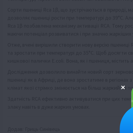
Сорти пшениці Rca 1β, що зустрічаються в природі, 
дозволяє пшениці рости при температурі до 39°C. Ал
Rca 1β позбавлена ​​механізму активації RCA. Тому ро
маючи потенціал розвиватися і при значно жаркіших 
Отже, вчені вирішили створити нову версію пшениці 
та зростати при температурі до 35°C. Щоб досягти с
кишкової палички E.coli. Вона, як і пшениця, містить 
Дослідження дозволило винайти новий сорт зерново
пшениці як в Африці, де вона зростатиме в регіонах з 
клімат якої стрімко змінюється на більш жаркий та 
Здатність RCA ефективно активуватися при цих тем
злаку навіть в дуже жарких умовах.
Додав:
Гриць Синівець