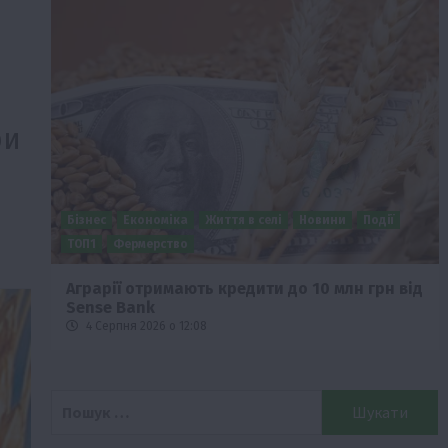
ри
Бізнес
Економіка
Життя в селі
Новини
Події
о
ТОП1
Фермерство
Аграрії отримають кредити до 10 млн грн від
Sense Bank
4 Серпня 2026 о 12:08
Пошук: