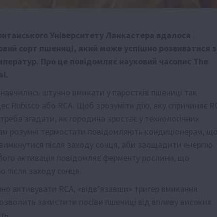
ританського Університету Ланкастера вдалося
овий сорт пшениці, який може успішно розвиватися з
мператур. Про це повідомляє науковий часопис The
al.
навчились штучно вмикати у паростків пшениці так
ес Rubisco або RCA. Щоб зрозуміти дію, яку спричиняє R
 треба згадати, як городина зростає у технологічних
ам розумні термостати повідомляють кондиціонерам, щ
 вимкнутися після заходу сонця, аби заощадити енергію.
A. Його активація повідомляє ферменту рослини, що
ію після заходу сонця.
чно активувати RCA, «відв’язавши» тригер вмикання
 дозволить захистити посіви пшениці від впливу високих
ть.