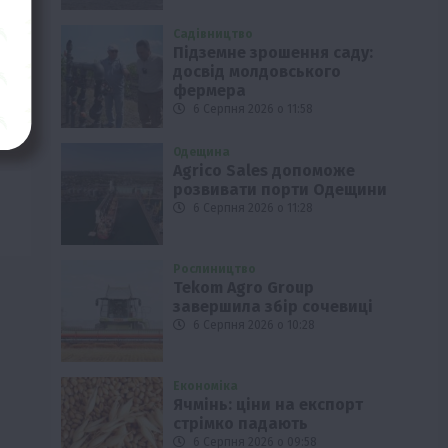
Садівництво
Підземне зрошення саду:
досвід молдовського
фермера
6 Серпня 2026 о 11:58
Одещина
Agrico Sales допоможе
розвивати порти Одещини
6 Серпня 2026 о 11:28
Рослиництво
Tekom Agro Group
завершила збір сочевиці
6 Серпня 2026 о 10:28
Економіка
Ячмінь: ціни на експорт
стрімко падають
6 Серпня 2026 о 09:58