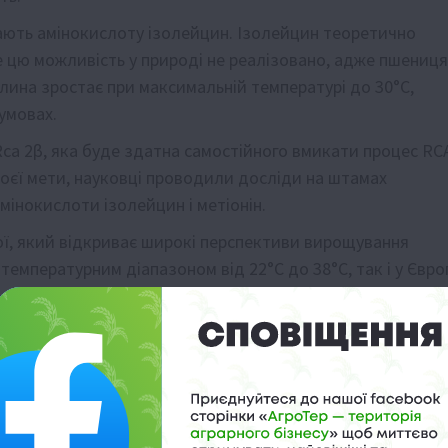
мають амінокислоту ізолейцин. Ізолейцин теоретично
е цю можливість у природі не реалізовано, адже пшениця
слина зростає при максимальній температурі до 30°C,
умовах.
Rca 2β, яка буде здатна самостійного вмикати процес RC
воєї мети, науковці проводили досліди на штамах
амінокислоти ізолейцин і метіонін.
ї, який відкриває широкі перспективи вирощування
температурним діапазоном від 22°C до 38°C, так і у Європ
посушливий.
пературах допоможе збільшити потенційну врожайність