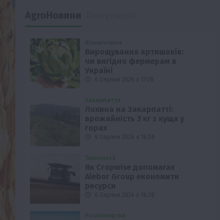
AgroНовини
Популярні
Вінниччина
Вирощування артишоків:
чи вигідно фермерам в
Україні
6 Серпня 2026 о 17:28
Закарпаття
Лохина на Закарпатті:
врожайність 3 кг з куща у
горах
6 Серпня 2026 о 16:58
Технології
Як Cropwise допомагає
Alebor Group економити
ресурси
6 Серпня 2026 о 16:28
Рослиництво