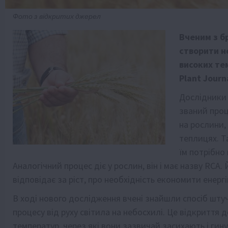
Фото з відкритих джерел
Вченим з б
створити н
високих те
Plant Journ
Дослідники 
званий проц
на рослини,
теплицях. Т
їм потрібно
Аналогічний процес діє у рослин, він і має назву RC
відповідає за ріст, про необхідність економити енерг
В ході нового дослідження вчені знайшли спосіб шту
процесу від руху світила на небосхилі. Це відкриття
температур, через які вони зазвичай засихають і гину