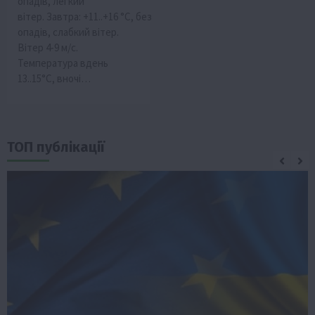
опадів, легкий
вітер. Завтра: +11..+16 °C, без
опадів, слабкий вітер.
Вітер 4-9 м/с.
Температура вдень
13..15°С, вночі…
ТОП публікації