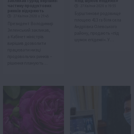
закликав і уряд вирішив:
«під шумок епідемії»
частину продуктових
27 Квітня 2020 о 19:55
ринків відкриють
Бурштинове родовище
27 Квітня 2020 о 21:45
площею 413 га біля села
Президент Володимир
Андріївка Олевського
Зеленський закликав,
району, продають «під
а Кабінет міністрів
шумок епідемії». У…
вирішив дозволити
працювати низці
продовольчих ринків –
рішення планують…