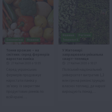
Новини
Регіони
Економіка
Новини
Технології
Тонни врожаю – на
У Житомирі
смітник: серед фермерів
запрацювала унікальна
наростає паніка
смарт-теплиця
27 Квітня 2020 о 13:05
27 Квітня 2020 о 10:27
Серед українських
Поліський національний
фермерів продовжує
університет витратив 1,3
наростати паніка у
млн грн на реконструкцію
зв’язку із закриттям
власної теплиці, де наразі
продуктових ринків по
вирощують понад…
всій країні….