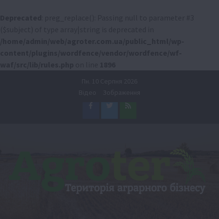
Deprecated
: preg_replace(): Passing null to parameter #3
($subject) of type array|string is deprecated in
/home/admin/web/agroter.com.ua/public_html/wp-
content/plugins/wordfence/vendor/wordfence/wf-
waf/src/lib/rules.php
on line
1896
Перейти
Пн. 10 Серпня 2026
до
Відео
Зображення
вмісту
Facebook
Twitter
Feed