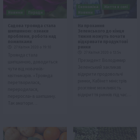
Економіка
Життя в селі
Новини
Поради
Новини
Садова троянда стала
На прохання
шипшиною: ознаки
Зеленського до кінця
проблеми, робота над
тижня можуть почати
помилками
відкривати продуктові
ринки
27 Квітня 2020 о 19:10
27 Квітня 2020 о 13:54
Троянда стала
Президент Володимир
шипшиною, доводиться
Зеленський закликав
чути від новачків-
відкрити продовольчі
квітникарів. «Троянда
ринки, Кабінет міністрів
перетворилася,
розгляне можливість
переродилася,
відкриття ринків під час…
переросла» в шипшину.
Так аматори…