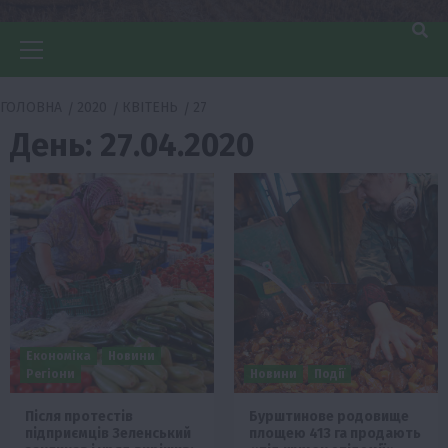
Головне
меню
ГОЛОВНА
2020
КВІТЕНЬ
27
День:
27.04.2020
Економіка
Новини
Регіони
Новини
Події
Після протестів
Бурштинове родовище
підприємців Зеленський
площею 413 га продають