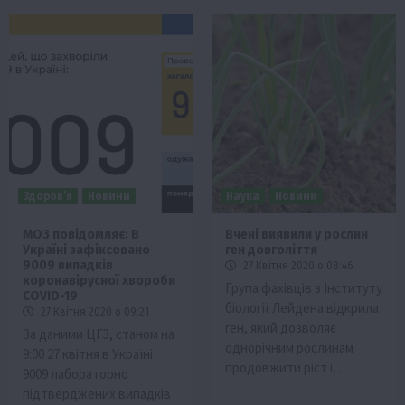
Здоров’я
Новини
Наука
Новини
МОЗ повідомляє: В
Вчені виявили у рослин
Україні зафіксовано
ген довголіття
9009 випадків
27 Квітня 2020 о 08:46
коронавірусної хвороби
Група фахівців з Інституту
COVID-19
біології Лейдена відкрила
27 Квітня 2020 о 09:21
ген, який дозволяє
За даними ЦГЗ, станом на
однорічним рослинам
9:00 27 квітня в Україні
продовжити ріст і…
9009 лабораторно
підтверджених випадків