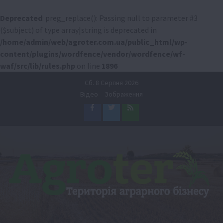
Deprecated
: preg_replace(): Passing null to parameter #3
($subject) of type array|string is deprecated in
/home/admin/web/agroter.com.ua/public_html/wp-
content/plugins/wordfence/vendor/wordfence/wf-
waf/src/lib/rules.php
on line
1896
Перейти
Сб. 8 Серпня 2026
до
Відео
Зображення
вмісту
Facebook
Twitter
Feed