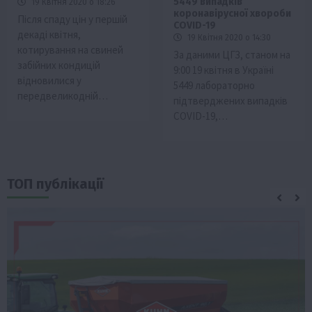
5449 випадків
19 Квітня 2020 о 18:26
коронавірусної хвороби
Після спаду цін у першій
COVID-19
декаді квітня,
19 Квітня 2020 о 14:30
котирування на свиней
За даними ЦГЗ, станом на
забійних кондицій
9:00 19 квітня в Україні
відновилися у
5449 лабораторно
передвеликодній…
підтверджених випадків
COVID-19,…
ТОП публікації