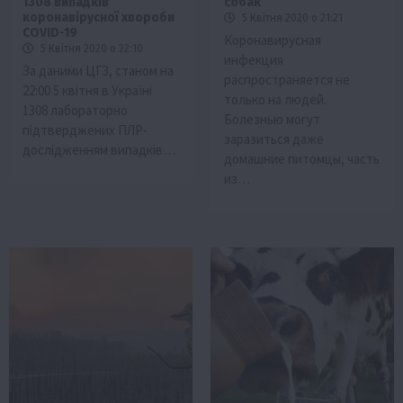
1308 випадків
собак
коронавірусної хвороби
5 Квітня 2020 о 21:21
COVID-19
Коронавирусная
5 Квітня 2020 о 22:10
инфекция
За даними ЦГЗ, станом на
распространяется не
22:00 5 квітня в Україні
только на людей.
1308 лабораторно
Болезнью могут
підтверджених ПЛР-
заразиться даже
дослідженням випадків…
домашние питомцы, часть
из…