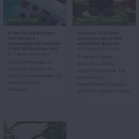
Новини
Події
Галузі АПК
Переробка
​​В Україні зафіксовано
Україна у 2020 році
1251 випадок
рекордно наростила
коронавірусної хвороби
переробку фруктів
COVID-19 (По областях)
5 Квітня 2020 о 09:05
5 Квітня 2020 о 10:31
В Україні стрімко
З них 32 летальних, 25
зростають обсяги
пацієнтів одужало. За
переробки фруктів. Так,
добу було зафіксовано 156
виробництво
нових випадків.
переробленої продукції
Вінницька…
(компотів, варення , пюре,
…