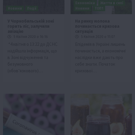
Економіка
Життя в селі
Новини
Події
Новини
ТОП1
У Чорнобильській зоні
На ринку молока
горить ліс, залучили
починається кризова
авіацію
ситуація
5 Квітня 2020 о 16:16
5 Квітня 2020 о 11:07
“4 квітня о 13:22 до ДСНС
Епідемія в Україні лишень
надійшла інформація, що
починається, а економічні
в Зоні відчуження та
наслідки вже дають про
безумовного
себе знати. Початок
(обов’язкового)…
кризової…