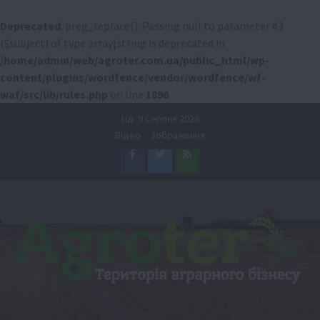
Deprecated
: preg_replace(): Passing null to parameter #3
($subject) of type array|string is deprecated in
/home/admin/web/agroter.com.ua/public_html/wp-
content/plugins/wordfence/vendor/wordfence/wf-
waf/src/lib/rules.php
on line
1896
Перейти
Нд. 9 Серпня 2026
до
Відео
Зображення
вмісту
Facebook
Twitter
Feed