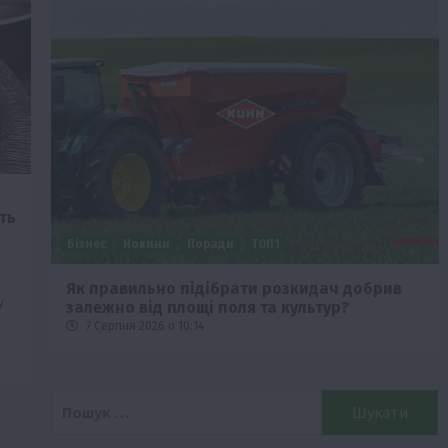
ть
Бізнес
Новини
Поради
ТОП1
че
Як правильно підібрати розкидач добрив
у
залежно від площі поля та культур?
и
7 Серпня 2026 о 10:14
Пошук: