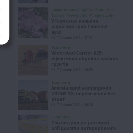
Наука
Новини
Події
Регіони
ТОП1
Туризм
Фермерство
Франківщина
У Карпатах виявили
рідкісний гриб Свиняче
вухо
7 Серпня 2026 о 17:28
Технології
Väderstad Carrier 925:
ефективна обробка важких
ґрунтів
7 Серпня 2026 о 16:58
Технології
Алюмінієвий напівпричіп
KRONE SX: перевезення без
втрат
7 Серпня 2026 о 16:28
Економіка
Світові ціни на рослинні
олії досягли чотирирічного