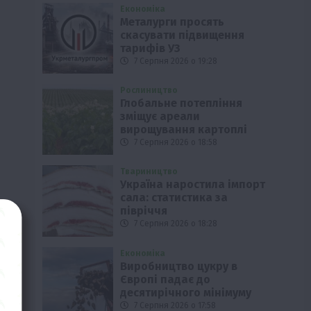
Економіка
Металурги просять
скасувати підвищення
тарифів УЗ
7 Серпня 2026 о 19:28
Рослиництво
Глобальне потепління
зміщує ареали
вирощування картоплі
7 Серпня 2026 о 18:58
Твариництво
Україна наростила імпорт
сала: статистика за
півріччя
7 Серпня 2026 о 18:28
Економіка
Виробництво цукру в
Європі падає до
десятирічного мінімуму
7 Серпня 2026 о 17:58