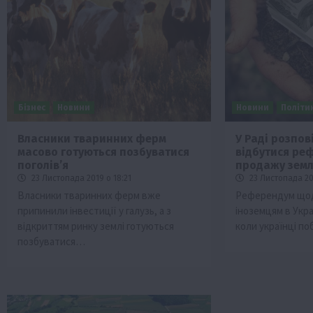
Бізнес
Новини
Новини
Політи
Власники тваринних ферм
У Раді розпов
масово готуються позбуватися
відбутися ре
Бізнес
Економіка
Життя в селі
Новини
поголів’я
продажу земл
ТОП1
Фермерство
23 Листопада 2019 о 18:21
23 Листопада 201
Власники тваринних ферм вже
Референдум щод
Аграрії отримають кредити до 10 млн 
припинили інвестиції у галузь, а з
іноземцям в Укра
Sense Bank
відкриттям ринку землі готуються
коли українці по
4 Серпня 2026 о 12:08
позбуватися…