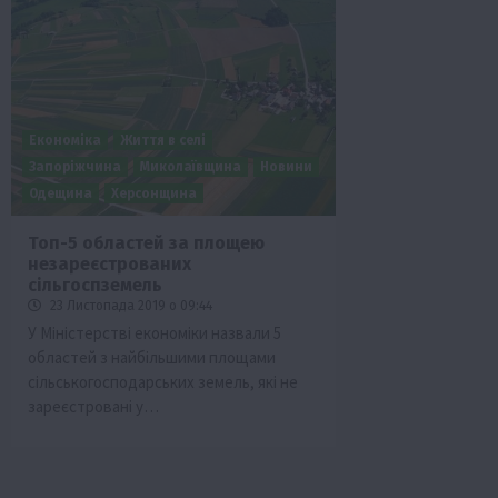
Економіка
Життя в селі
Запоріжчина
Миколаївщина
Новини
Одещина
Херсонщина
Топ-5 областей за площею
незареєстрованих
сільгоспземель
23 Листопада 2019 о 09:44
У Міністерстві економіки назвали 5
областей з найбільшими площами
сільськогосподарських земель, які не
зареєстровані у…