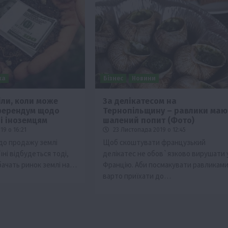
ка
Бізнес
Новини
іли, коли може
За делікатесом на
ферендум щодо
Тернопільщину – равлики маю
Події
Наука
Новини
Події
Регіони
ТОП1
Туризм
і іноземцям
шалений попит (Фото)
Фермерство
Франківщина
9 о 16:21
23 Листопада 2019 о 12:45
о продажу землі
Щоб скоштувати французький
грн від
У Карпатах виявили рідкісний гриб Свиня
їні відбудеться тоді,
делікатес не обов`язково вирушати 
вухо
бачать ринок землі на…
Францію. Аби посмакувати равликам
7 Серпня 2026 о 17:28
варто приїхати до…