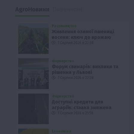
AgroНовини
Популярні
Рослиництво
Живлення озимої пшениці
восени: ключ до врожаю
7 Серпня 2026 о 22:58
Фермерство
Форум свинарів: виклики та
рішення у Львові
7 Серпня 2026 о 22:28
Фермерство
Доступні кредити для
аграріїв: ставка знижена
7 Серпня 2026 о 21:58
Економіка