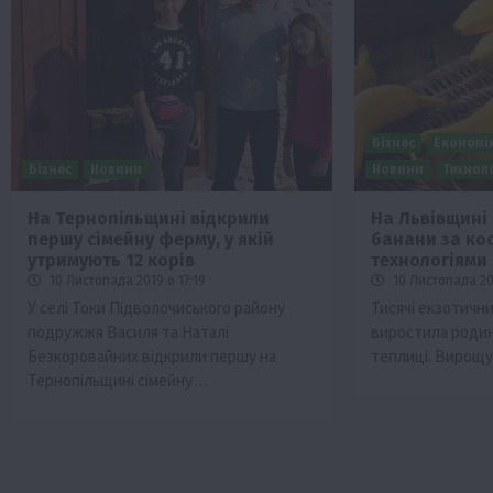
Бізнес
Економі
Бізнес
Новини
Новини
Техноло
На Тернопільщині відкрили
На Львівщині
першу сімейну ферму, у якій
банани за ко
Бізнес
Галузі АПК
Економіка
Новини
Под
утримують 12 корів
технологіями
Рослиництво
Суспільство
ТОП1
Фермерст
10 Листопада 2019 о 17:19
10 Листопада 20
У селі Токи Підволочиського району
Тисячі екзотични
Кредити для аграріїв під заставу вро
подружжя Василя та Наталі
виростила родина
новою програмою від Уряду
Безкоровайних відкрили першу на
теплиці. Вирощ
1 Серпня 2026 о 11:58
Тернопільщині сімейну…