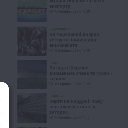
Аграрії України: загроза
експорту
6 Серпня 2026 о 19:28
Черкащина
На Черкащині доярки
тестують інноваційні
екзоскелети
6 Серпня 2026 о 18:59
Події
Погода в Україні:
аномальна спека та грози 7
серпня
6 Серпня 2026 о 18:29
Новини
Черги на кордоні: чому
вантажівки стоять у
заторах
6 Серпня 2026 о 17:58