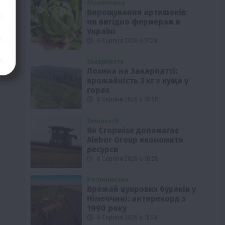
Вінниччина
Вирощування артишоків:
чи вигідно фермерам в
Україні
6 Серпня 2026 о 17:28
Закарпаття
Лохина на Закарпатті:
врожайність 3 кг з куща у
горах
6 Серпня 2026 о 16:58
Технології
Як Cropwise допомагає
Alebor Group економити
ресурси
6 Серпня 2026 о 16:28
Рослиництво
Врожай цукрових буряків у
Німеччині: антирекорд з
1990 року
6 Серпня 2026 о 15:58