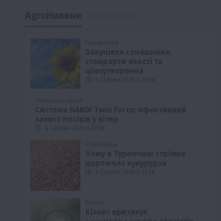
AgroНовини
Популярні
Переробка
Закупівля соняшника:
стандарти якості та
ціноутворення
6 Серпня 2026 о 22:58
Тернопільщина
Система HARDI Twin Force: ефективний
захист посівів у вітер
6 Серпня 2026 о 22:28
Економіка
Чому в Туреччині стрімко
дорожчає кукурудза
6 Серпня 2026 о 21:58
Бізнес
Бізнес критикує